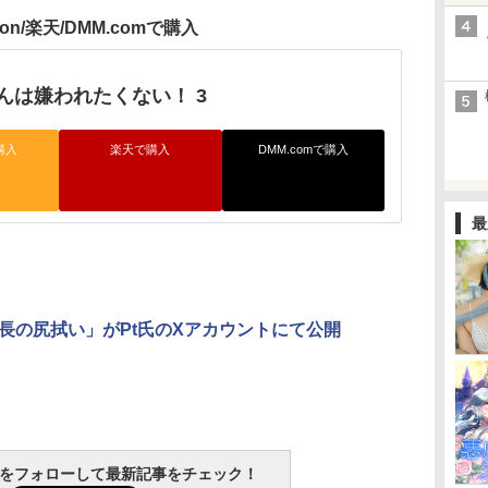
zon/楽天/DMM.comで購入
んは嫌われたくない！ 3
購入
楽天で購入
DMM.comで購入
最
長の尻拭い」がPt氏のXアカウントにて公開
tchをフォローして最新記事をチェック！