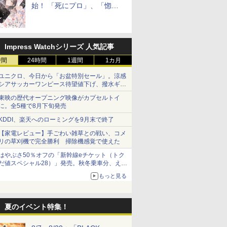
始！ 「死にプロ」、「惚れ
魔女」作者による異世界ロマ
ンス
Impress Watchシリーズ 人気記事
時間
24時間
1週間
1カ月
ユニクロ、今日から「お盆特別セール」。涼感
シアサッカーワンピース待望値下げ、撥水ギア
ショーツは1990円に
東映の歴代オープニング映像がカプセルトイ
に。全5種で8月下旬発売
KDDI、楽天へのローミングを9月末で終了
【家電レビュー】手ごわい雑草との戦い、コメ
リの草刈機で完全勝利 掃除機感覚で使えた
はやぶさ50％オフの「新幹線eチケット（トク
だ値スペシャル28）」発売。秋冬乗車分、えき
ねっと限定
もっと見る
夏のイベント特集！