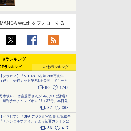
MANGA Watch をフォローする
Xランキング
RPランキング
いいねランキング
【グラビア】「STU48 中村舞 2nd写真集
（仮）」先行カット第2弾を公開！ドキッとす
るランジェリーカットなど新たな挑戦
80
1742
pic.x.com/9uvxXReveK
乃木坂46・賀喜遥香さんが5年ぶりに登場！
「週刊少年チャンピオン 36＋37号」本日発
売 pic.x.com/2Mo85ZlRvK
37
368
【グラビア】「SPA!デジタル写真集 江籠裕奈
『エンジェルボディ』」より誌面カットを公
開！ pic.x.com/Yl52UEMoko
36
417