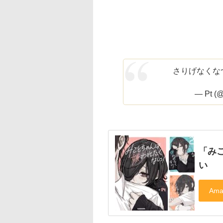
さりげなくな
— Pt (@
「み
い