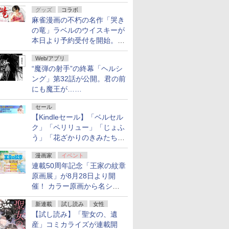
ルの電子書籍が最大65％オ
グッズ
コラボ
フ！「Kindle本サマーセー
麻雀漫画の不朽の名作「哭き
ル」第2弾が開催中！
の竜」ラベルのウイスキーが
本日より予約受付を開始。8
月16日まで
Web/アプリ
“魔弾の射手”の終幕「ヘルシ
ング」第32話が公開。君の前
にも魔王が……
セール
【Kindleセール】「ベルセル
ク」「ペリリュー」「じょふ
う」「花ざかりのきみたち
へ」などが最大50％オフ！
漫画家
イベント
「白泉社 夏の大割引セー
連載50周年記念「王家の紋章
ル」が開催中！
原画展」が8月28日より開
催！ カラー原画から名シー
ンの原稿まで
新連載
試し読み
女性
【試し読み】「聖女の、遺
産」コミカライズが連載開