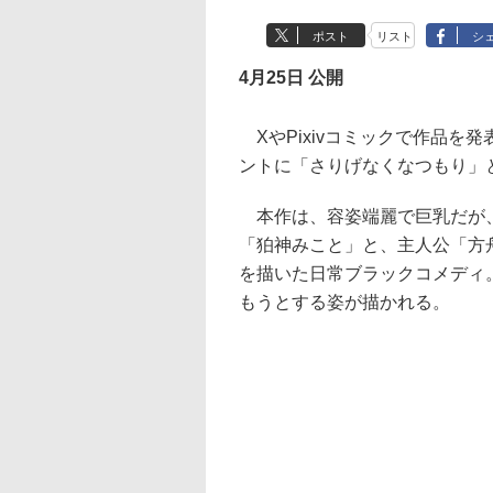
ポスト
リスト
シ
4月25日 公開
XやPixivコミックで作品を発
ントに「さりげなくなつもり」
本作は、容姿端麗で巨乳だが、
「狛神みこと」と、主人公「方
を描いた日常ブラックコメディ
もうとする姿が描かれる。