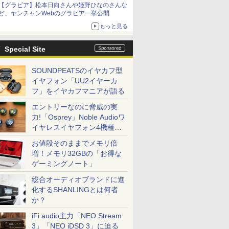
【グラビア】松本日向さんや姫野ひなのさんな
ど、ヤンチャンWebのグラビア一挙公開
もっと見る
Special Site
SOUNDPEATSのイヤカフ型
イヤフォン「UU2イヤーカ
フ」をイヤカフマニアが語る
エントリーなのに脅威の実
力!「Osprey」Noble Audioワ
イヤレスイヤフォン4機種を
一気に聴く
お値段そのままでメモリ倍
増！メモリ32GBの「お得な
ゲーミングノート」
総合オーディオブランドに進
化するSHANLINGとは何者
か？
iFi audio主力「NEO Stream
3」「NEO iDSD 3」に迫る