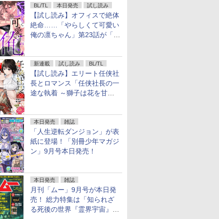
BL/TL
本日発売
試し読み
【試し読み】オフィスで絶体
絶命……「やらしくて可愛い
俺の凛ちゃん」第23話が「コ
ミックシーモア」で先行配
信！
新連載
試し読み
BL/TL
【試し読み】エリート任侠社
長とロマンス「任侠社長の一
途な執着 ～獅子は花を甘く
愛する～」をメチャコミで先
行配信開始
本日発売
雑誌
「人生逆転ダンジョン」が表
紙に登場！「別冊少年マガジ
ン」9月号本日発売！
本日発売
雑誌
月刊「ムー」9月号が本日発
売！ 総力特集は「知られざ
る死後の世界『霊界宇宙』の