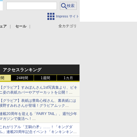
Impress サイト
全カテゴリ
ェア
セール
アクセスランキング
時間
24時間
1週間
1カ月
【グラビア】すみぽんさん1st写真集より、ビキ
ニ姿の表紙カバーやアザーカットを公開！
タイトルは「offcourt（オフコート）」に決定
【グラビア】表紙は豊島心桜さん、裏表紙には
横野すみれさんが登場！グラビアムック
「PARADE」2026夏号が本日発売
連載20周年を迎える「FAIRY TAIL」、週刊少年
マガジンで復活へ！
20周年特設記念サイトでは特別動画や真島ヒロ
これがリアル「王騎の矛」……！「キングダ
氏のコメントも掲載
ム」連載20周年記念イベント「キンキンキング
ダム」開幕フォトレポート