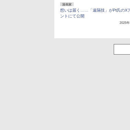
漫画家
想いは届く……「遠隔技」がPt氏のX
ントにて公開
2025