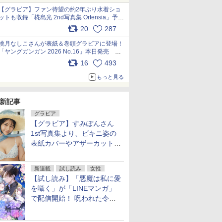
【グラビア】ファン待望の約2年ぶり水着ショ
ットも収録「椛島光 2nd写真集 Ortensia」予約
受付開始 10月30日発売
20
287
pic.x.com/9nJQY0jUYz
桃月なしこさんが表紙＆巻頭グラビアに登場！
「ヤングガンガン 2026 No.16」本日発売
pic.x.com/1Umi8x1SGO
16
493
もっと見る
新記事
グラビア
【グラビア】すみぽんさん
1st写真集より、ビキニ姿の
表紙カバーやアザーカットを
公開！
新連載
試し読み
女性
【試し読み】「悪魔は私に愛
を囁く」が「LINEマンガ」
で配信開始！ 呪われた令嬢×
執着深い司祭のダークファン
タジー