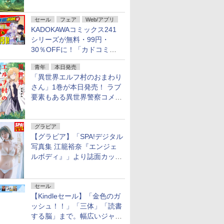
謎」特別企画は「西郷隆盛の
不死伝説」
セール
フェア
Web/アプリ
KADOKAWAコミックス241
シリーズが無料・99円・
30％OFFに！「カドコミフ
ェア 2026」第2弾が開催中！
青年
本日発売
「異世界エルフ村のおまわり
さん」1巻が本日発売！ ラブ
要素もある異世界警察コメデ
ィ
グラビア
【グラビア】「SPA!デジタル
写真集 江籠裕奈『エンジェ
ルボディ』」より誌面カット
を公開！
セール
【Kindleセール】「金色のガ
ッシュ！！」「三体」「読書
する脳」まで。幅広いジャン