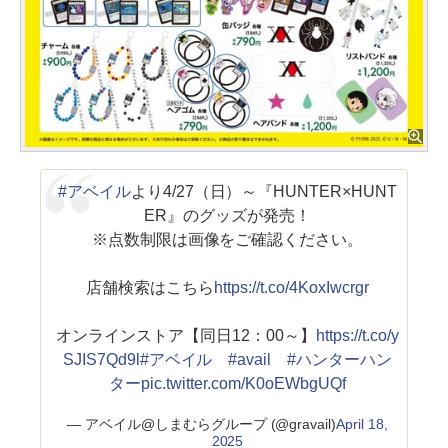
#アベイル
より4/27（日）～『HUNTER×HUNT
ER』のグッズが発売！
※点数制限は画像をご確認ください。
店舗検索はこちら
https://t.co/4KoxIwcrgr
オンラインストア【同日12：00～】
https://t.co/y
SJIS7Qd9l
#アベイル
#avail
#ハンターハン
ター
pic.twitter.com/K0oEWbgUQf
— アベイル@しまむらグループ (@gravail)
April 18,
2025