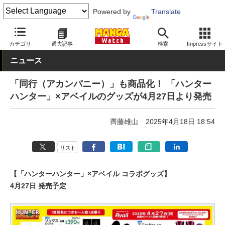
Powered by
Translate
MANGA Watch
少年
HUNTER×HUNTER
カテゴリ
過去記事
検索
Impressサイト
ニュース
「同行（アカンパニー）」も商品化！ 「ハンター
ハンター」×アベイルのグッズが4月27日より発売
齊藤雄山
2025年4月18日 18:54
リスト
【「ハンターハンター」×アベイル コラボグッズ】
4月27日 発売予定