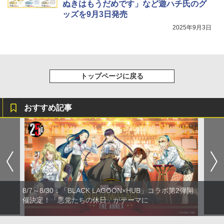
ぬきはもうだめです」など遊ハチ氏のグ
ッズを9月3日発売
2025年9月3日
トップページに戻る
おすすめ記事
8/7～8/30：「BLACK LAGOON×HUB」コラボ第2弾開
催決定！「悪党たちの休日」がテーマに