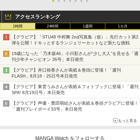
●
●
●
●
●
●
●
アクセスランキング
1時間
24時間
1週間
1カ月
【グラビア】「STU48 中村舞 2nd写真集（仮）」先行カット第2
弾を公開！ドキッとするランジェリーカットなど新たな挑戦
19歳になった「乃木坂46」小川彩さんが“少し大人”を見せる「週
刊少年チャンピオン 35号」本日発売
【グラビア】井口裕香さんが表紙＆巻頭に登場！「週刊
FLASH」8月18・25日号本日発売
【グラビア】東雲うみさんが表紙＆フォトブックに登場！「週刊
SPA! 8月19日号」本日発売
【グラビア】声優・豊田萌絵さんが表紙＆巻頭グラビアに登場！
「週刊プレイボーイ33号」本日発売
もっと見る
MANGA Watch をフォローする