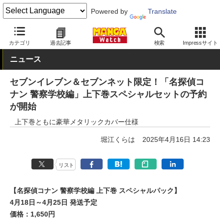
Powered by
Translate
MANGA Watch
少年
名探偵コナン
カテゴリ
過去記事
検索
Impressサイト
ニュース
セブンイレブン＆セブンネット限定！「名探偵コ
ナン 警察学校編」上下巻スペシャルセットの予約
が開始
上下巻ともに豪華メタリックカバー仕様
堀江くらは
2025年4月16日 14:23
リスト
【名探偵コナン 警察学校編 上下巻 スペシャルパック】
4月18日～4月25日 発送予定
価格：1,650円