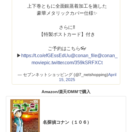
上下巻ともに全面銀蒸着加工を施した
豪華メタリックカバー仕様✨
さらに‼
【特製ポストカード】付き
ご予約はこちら👓
▶
https://t.co/efGEssEdUu
@conan_file
@conan_
movie
pic.twitter.com/359kSRFXCt
— セブンネットショッピング (@7_netshopping)
April
15, 2025
Amazon/楽天/DMMで購入
名探偵コナン（１０６）