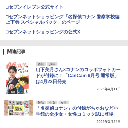
□セブンイレブン公式サイト
□セブンネットショッピング「名探偵コナン 警察学校編
上下巻 スペシャルパック」のページ
□セブンネットショッピングの公式X
関連記事
雑誌
少年
山下美月さん×コナンのコラボフォトカー
ドが付録に！「CanCam 6月号 通常版」
は4月23日発売
2025年4月11日
雑誌
少女
女性
「名探偵コナン」の付録がちゃおなど小
学館の全少女・女性コミック誌に登場
2025年3月24日