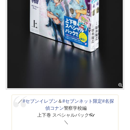
／
#セブンイレブン
＆
#セブンネット限定
#名探
偵コナン
警察学校編
上下巻 スペシャルパック👓
＼