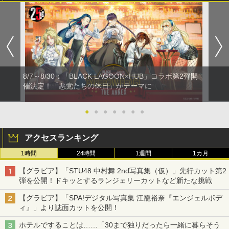
8/7～8/30：「BLACK LAGOON×HUB」コラボ第2弾開
催決定！「悪党たちの休日」がテーマに
●
●
●
●
●
●
●
アクセスランキング
1時間
24時間
1週間
1カ月
【グラビア】「STU48 中村舞 2nd写真集（仮）」先行カット第2
弾を公開！ドキッとするランジェリーカットなど新たな挑戦
【グラビア】「SPA!デジタル写真集 江籠裕奈『エンジェルボデ
ィ』」より誌面カットを公開！
ホテルですることは……「30まで独りだったら一緒に暮らそう