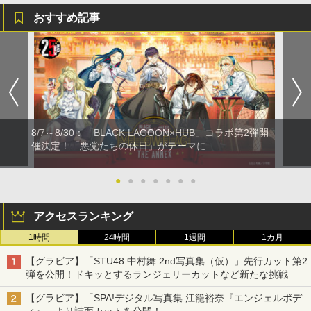
おすすめ記事
8/7～8/30：「BLACK LAGOON×HUB」コラボ第2弾開
催決定！「悪党たちの休日」がテーマに
●
●
●
●
●
●
●
アクセスランキング
1時間
24時間
1週間
1カ月
【グラビア】「STU48 中村舞 2nd写真集（仮）」先行カット第2
弾を公開！ドキッとするランジェリーカットなど新たな挑戦
【グラビア】「SPA!デジタル写真集 江籠裕奈『エンジェルボデ
ィ』」より誌面カットを公開！