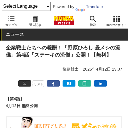
Powered by
Translate
MANGA Watch
無料
カテゴリ
過去記事
検索
Impressサイト
ニュース
企業戦士たちへの報酬！「野原ひろし 昼メシの流
儀」第4話「ステーキの流儀」公開！【無料】
柳島雄太
2025年4月12日 19:07
リスト
【第4話】
4月12日 無料公開