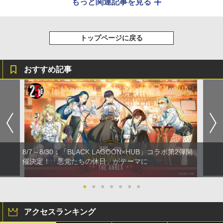
もっと関連記事を見る
トップページに戻る
おすすめ記事
8/7～8/30：「BLACK LAGOON×HUB」コラボ第2弾開
催決定！「悪党たちの休日」がテーマに
●
●
●
●
●
●
●
アクセスランキング