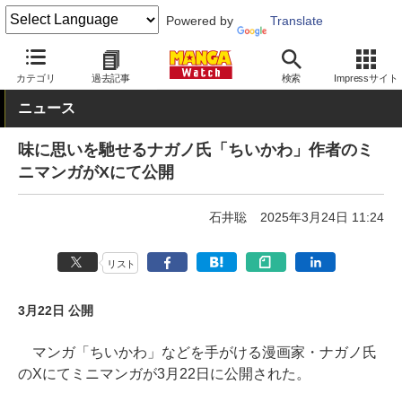
Powered by
Translate
MANGA Watch
漫画家
カテゴリ
過去記事
検索
Impressサイト
ニュース
味に思いを馳せるナガノ氏「ちいかわ」作者のミ
ニマンガがXにて公開
石井聡
2025年3月24日 11:24
リスト
3月22日 公開
マンガ「ちいかわ」などを手がける漫画家・ナガノ氏
のXにてミニマンガが3月22日に公開された。