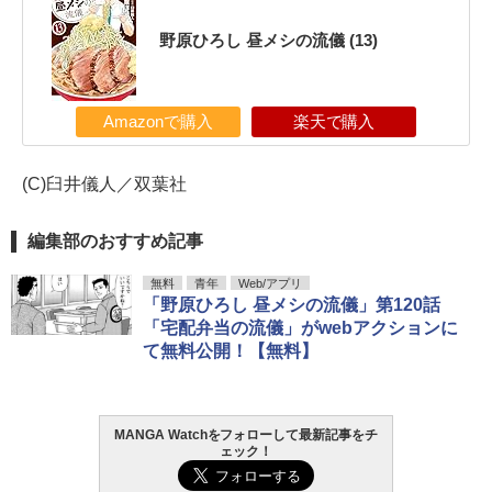
野原ひろし 昼メシの流儀 (13)
Amazonで購入
楽天で購入
(C)臼井儀人／双葉社
編集部のおすすめ記事
無料
青年
Web/アプリ
「野原ひろし 昼メシの流儀」第120話
「宅配弁当の流儀」がwebアクションに
て無料公開！【無料】
MANGA Watchをフォローして最新記事をチ
ェック！