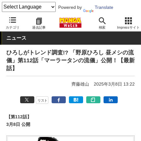
Powered by
Translate
MANGA Watch
青年
野原ひろし 昼メシの流儀
カテゴリ
過去記事
検索
Impressサイト
ニュース
ひろしがトレンド調査!? 「野原ひろし 昼メシの流
儀」第112話「マーラータンの流儀」公開！【最新
話】
齊藤雄山
2025年3月8日 13:22
リスト
【第112話】
3月8日 公開