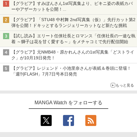
【グラビア】すみぽんさん1st写真集より、ビキニ姿の表紙カバ
ーやアザーカットを公開！
タイトルは「offcourt（オフコート）」に決定
【グラビア】「STU48 中村舞 2nd写真集（仮）」先行カット第2
弾を公開！ドキッとするランジェリーカットなど新たな挑戦
【試し読み】エリート任侠社長とロマンス「任侠社長の一途な執
着 ～獅子は花を甘く愛する～」をメチャコミで先行配信開始
【グラビア】元NMB48・原かれんさんの1st写真集「どストライ
ク」が10月19日発売！
【グラビア】レジェンド・小池里奈さんが表紙＆巻頭に登場！
「週刊FLASH」7月7日号本日発売
もっと見る
MANGA Watch をフォローする