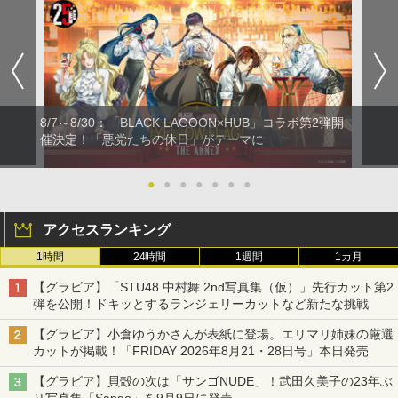
8/7～8/30：「BLACK LAGOON×HUB」コラボ第2弾開
催決定！「悪党たちの休日」がテーマに
●
●
●
●
●
●
●
アクセスランキング
1時間
24時間
1週間
1カ月
【グラビア】「STU48 中村舞 2nd写真集（仮）」先行カット第2
弾を公開！ドキッとするランジェリーカットなど新たな挑戦
【グラビア】小倉ゆうかさんが表紙に登場。エリマリ姉妹の厳選
カットが掲載！「FRIDAY 2026年8⽉21・28日号」本日発売
【グラビア】貝殻の次は「サンゴNUDE」！武田久美子の23年ぶ
り写真集「Sango」を9月9日に発売