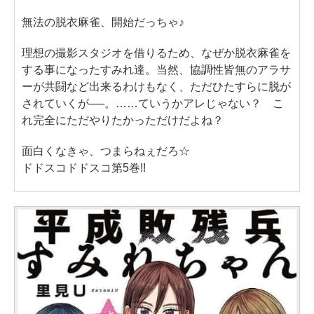
無法の脱衣麻雀、開始だっちゃ♪
理想の撮影スタジオを借りるため、なぜか脱衣麻雀を
する事になったすみれ達。当然、協調性皆無のアラサ
ーが共闘など出来るわけもなく、ただひたすらに脱が
されていくが──。……ていうかアレじゃない？ こ
れ完全にただやりたかっただけだよね？
面白くなきゃ、つまらねぇだろ☆
ドドスコドドスコ第5巻!!