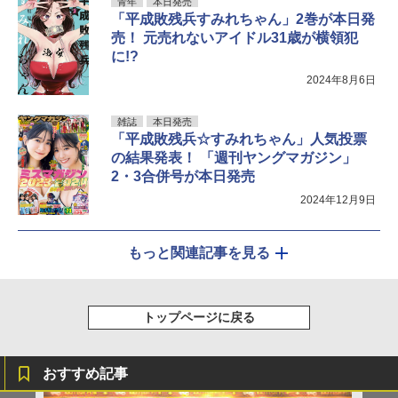
青年
本日発売
「平成敗残兵すみれちゃん」2巻が本日発
売！ 元売れないアイドル31歳が横領犯
に!?
2024年8月6日
雑誌
本日発売
「平成敗残兵☆すみれちゃん」人気投票
の結果発表！ 「週刊ヤングマガジン」
2・3合併号が本日発売
2024年12月9日
もっと関連記事を見る
トップページに戻る
おすすめ記事