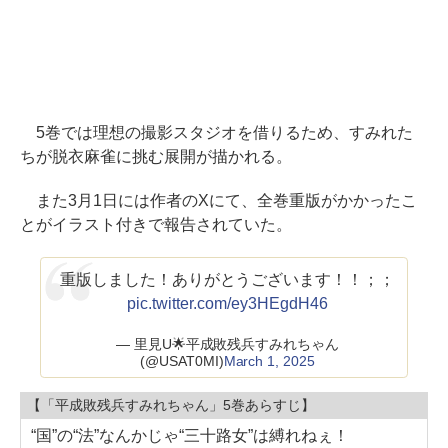
5巻では理想の撮影スタジオを借りるため、すみれた
ちが脱衣麻雀に挑む展開が描かれる。
また3月1日には作者のXにて、全巻重版がかかったこ
とがイラスト付きで報告されていた。
重版しました！ありがとうございます！！；；
pic.twitter.com/ey3HEgdH46
— 里見U🌟平成敗残兵すみれちゃん
(@USAT0MI)
March 1, 2025
【「平成敗残兵すみれちゃん」5巻あらすじ】
“国”の“法”なんかじゃ“三十路女”は縛れねぇ！