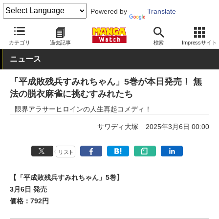
Powered by
Translate
MANGA Watch
青年
平成敗残兵☆すみれちゃん
カテゴリ
過去記事
検索
Impressサイト
ニュース
「平成敗残兵すみれちゃん」5巻が本日発売！ 無
法の脱衣麻雀に挑むすみれたち
限界アラサーヒロインの人生再起コメディ！
サワディ大塚
2025年3月6日 00:00
リスト
【「平成敗残兵すみれちゃん」5巻】
3月6日 発売
価格：792円