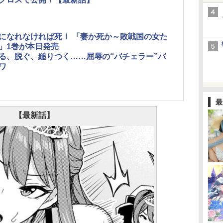
になれなければ死！ 「妻か死か～敗戦国の女た
」1巻が本日発売
る、脱ぐ、縋りつく……屈辱の“バチェラー”バ
ワ
最
【最新話】