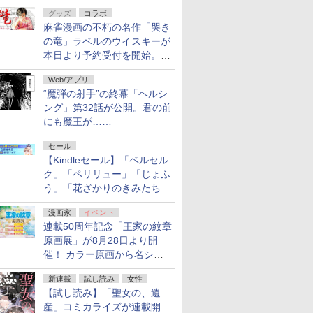
ルの電子書籍が最大65％オ
グッズ
コラボ
フ！「Kindle本サマーセー
麻雀漫画の不朽の名作「哭き
ル」第2弾が開催中！
の竜」ラベルのウイスキーが
本日より予約受付を開始。8
月16日まで
Web/アプリ
“魔弾の射手”の終幕「ヘルシ
ング」第32話が公開。君の前
にも魔王が……
セール
【Kindleセール】「ベルセル
ク」「ペリリュー」「じょふ
う」「花ざかりのきみたち
へ」などが最大50％オフ！
漫画家
イベント
「白泉社 夏の大割引セー
連載50周年記念「王家の紋章
ル」が開催中！
原画展」が8月28日より開
催！ カラー原画から名シー
ンの原稿まで
新連載
試し読み
女性
【試し読み】「聖女の、遺
産」コミカライズが連載開