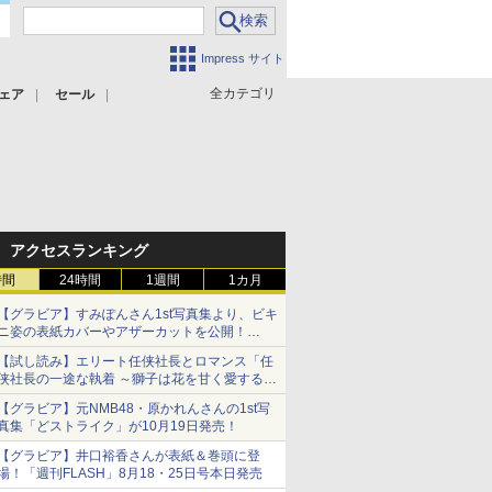
Impress サイト
全カテゴリ
ェア
セール
アクセスランキング
時間
24時間
1週間
1カ月
【グラビア】すみぽんさん1st写真集より、ビキ
ニ姿の表紙カバーやアザーカットを公開！
タイトルは「offcourt（オフコート）」に決定
【試し読み】エリート任侠社長とロマンス「任
侠社長の一途な執着 ～獅子は花を甘く愛する
～」をメチャコミで先行配信開始
【グラビア】元NMB48・原かれんさんの1st写
真集「どストライク」が10月19日発売！
【グラビア】井口裕香さんが表紙＆巻頭に登
場！「週刊FLASH」8月18・25日号本日発売