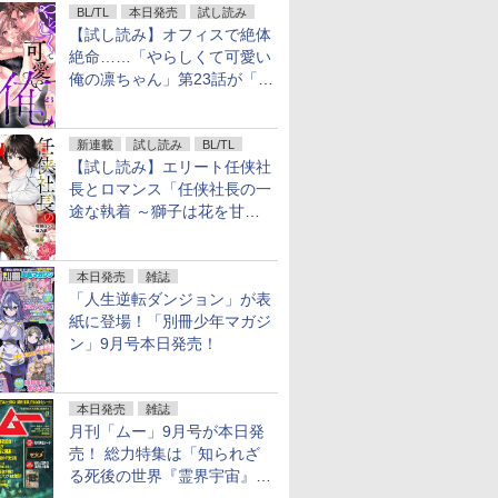
BL/TL
本日発売
試し読み
【試し読み】オフィスで絶体
絶命……「やらしくて可愛い
俺の凛ちゃん」第23話が「コ
ミックシーモア」で先行配
信！
新連載
試し読み
BL/TL
【試し読み】エリート任侠社
長とロマンス「任侠社長の一
途な執着 ～獅子は花を甘く
愛する～」をメチャコミで先
行配信開始
本日発売
雑誌
「人生逆転ダンジョン」が表
紙に登場！「別冊少年マガジ
ン」9月号本日発売！
本日発売
雑誌
月刊「ムー」9月号が本日発
売！ 総力特集は「知られざ
る死後の世界『霊界宇宙』の