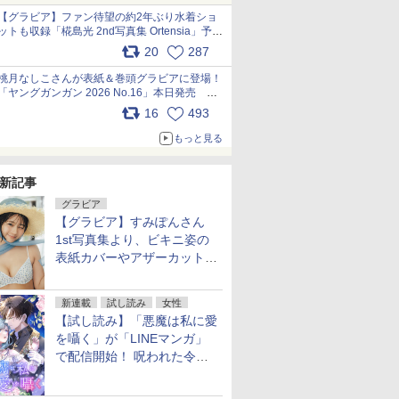
【グラビア】ファン待望の約2年ぶり水着ショ
ットも収録「椛島光 2nd写真集 Ortensia」予約
受付開始 10月30日発売
20
287
pic.x.com/9nJQY0jUYz
桃月なしこさんが表紙＆巻頭グラビアに登場！
「ヤングガンガン 2026 No.16」本日発売
pic.x.com/1Umi8x1SGO
16
493
もっと見る
新記事
グラビア
【グラビア】すみぽんさん
1st写真集より、ビキニ姿の
表紙カバーやアザーカットを
公開！
新連載
試し読み
女性
【試し読み】「悪魔は私に愛
を囁く」が「LINEマンガ」
で配信開始！ 呪われた令嬢×
執着深い司祭のダークファン
タジー