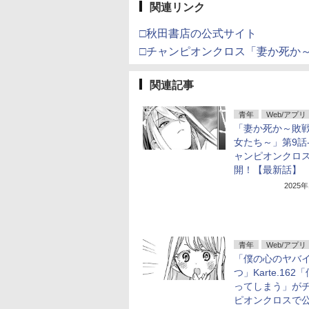
関連リンク
□秋田書店の公式サイト
□チャンピオンクロス「妻か死か
関連記事
青年
Web/アプリ
「妻か死か～敗
女たち～」第9話
ャンピオンクロ
開！【最新話】
2025
青年
Web/アプリ
「僕の心のヤバ
つ」Karte.162
ってしまう」が
ピオンクロスで