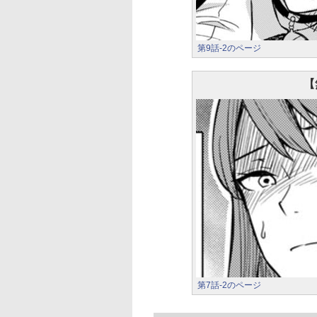
第9話-2のページ
【
第7話-2のページ