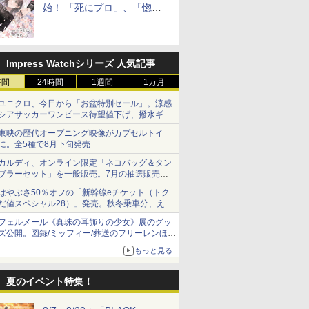
始！ 「死にプロ」、「惚れ
魔女」作者による異世界ロマ
ンス
Impress Watchシリーズ 人気記事
時間
24時間
1週間
1カ月
ユニクロ、今日から「お盆特別セール」。涼感
シアサッカーワンピース待望値下げ、撥水ギア
ショーツは1990円に
東映の歴代オープニング映像がカプセルトイ
に。全5種で8月下旬発売
カルディ、オンライン限定「ネコバッグ＆タン
ブラーセット」を一般販売。7月の抽選販売の
当選無効分
はやぶさ50％オフの「新幹線eチケット（トク
だ値スペシャル28）」発売。秋冬乗車分、えき
ねっと限定
フェルメール《真珠の耳飾りの少女》展のグッ
ズ公開。図録/ミッフィー/葬送のフリーレンほ
か、注目ブランドコラボが実現
もっと見る
夏のイベント特集！