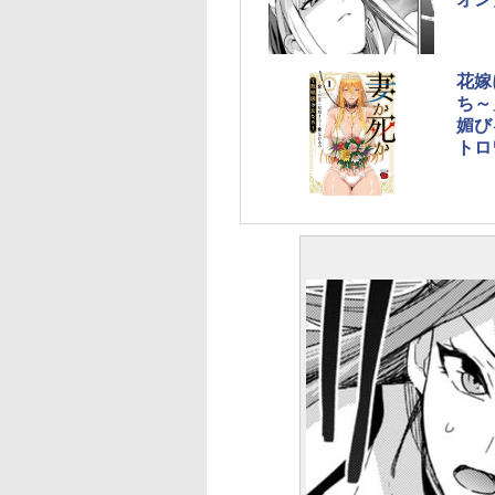
花嫁
ち～
媚び
トロ