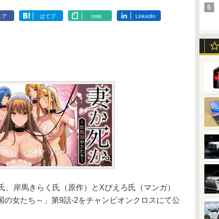
ェア
はてブ
note
LinkedIn
氏、岸馬きらく氏（原作）とXぴえろ氏（マンガ）
の女たち～」第9話-2をチャンピオンクロスにて公