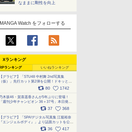
なままに剛性を向上
MANGA Watch をフォローする
Xランキング
RPランキング
いいねランキング
【グラビア】「STU48 中村舞 2nd写真集
（仮）」先行カット第2弾を公開！ドキッとす
るランジェリーカットなど新たな挑戦
80
1742
pic.x.com/9uvxXReveK
乃木坂46・賀喜遥香さんが5年ぶりに登場！
「週刊少年チャンピオン 36＋37号」本日発
売 pic.x.com/2Mo85ZlRvK
37
368
【グラビア】「SPA!デジタル写真集 江籠裕奈
『エンジェルボディ』」より誌面カットを公
開！ pic.x.com/Yl52UEMoko
36
417