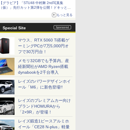
【グラビア】「STU48 中村舞 2nd写真集
（仮）」先行カット第2弾を公開！ドキッとす
るランジェリーカットなど新たな挑戦
もっと見る
Special Site
マウス、RTX 5060 Ti搭載ゲ
ーミングPCが7万5,000円オ
フで30万円台！
メモリ32GBでも予算内。産
経新聞社がAMD Ryzen搭載
dynabookを2千台導入
レイズのパワーデザインホイ
ール「M6」に新色登場!!
レイズのプレミアムカー向け
ブランドHOMURAから
「2×9R」が登場！
レイズ鍛造1ピースアルミホ
イール「CE28 N-plus」軽量