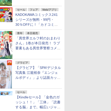
謎」特別企画は「西郷隆盛の
不死伝説」
セール
フェア
Web/アプリ
KADOKAWAコミックス241
シリーズが無料・99円・
30％OFFに！「カドコミフ
ェア 2026」第2弾が開催中！
青年
本日発売
「異世界エルフ村のおまわり
さん」1巻が本日発売！ ラブ
要素もある異世界警察コメデ
ィ
グラビア
【グラビア】「SPA!デジタル
写真集 江籠裕奈『エンジェ
ルボディ』」より誌面カット
を公開！
セール
【Kindleセール】「金色のガ
ッシュ！！」「三体」「読書
する脳」まで。幅広いジャン