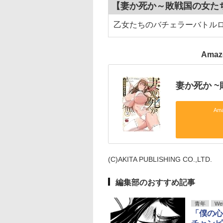
【妻か死か～敗戦国の女た
乙女たちのバチェラーバトル
Ama
妻か死か ~
Am
(C)AKITA PUBLISHING CO.,LTD.
編集部のおすすめ記事
青年
We
「僕の心