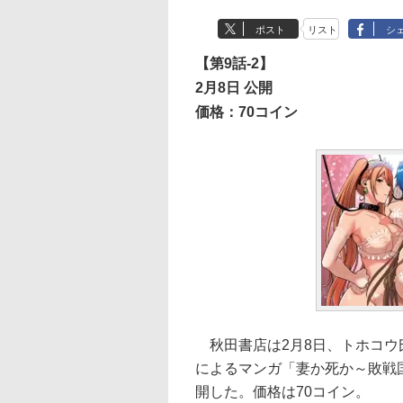
ポスト
リスト
シ
【第9話-2】
2月8日 公開
価格：70コイン
秋田書店は2月8日、トホコウ
によるマンガ「妻か死か～敗戦国
開した。価格は70コイン。