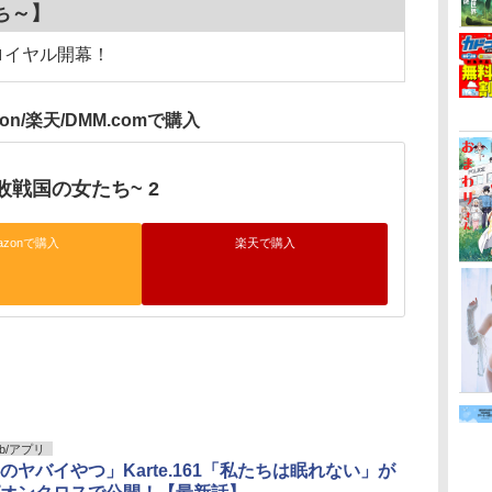
ち～】
ロイヤル開幕！
zon/楽天/DMM.comで購入
敗戦国の女たち~ 2
azonで購入
楽天で購入
b/アプリ
のヤバイやつ」Karte.161「私たちは眠れない」が