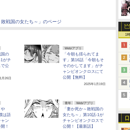
～敗戦国の女たち～」のページ
1
Web/アプリ
戦国の
「今朝も揺られてま
-1がチ
す」第16話「今朝もそ
スで公
そのかしてます」がチ
ャンピオンクロスにて
公開【無料】
年1月26日
2025年1月19日
青年
Web/アプリ
イや
「妻か死か～敗戦国の
「僕は語
女たち～」第10話-1が
チャン
チャンピオンクロスで
公開！
公開！【最新話】