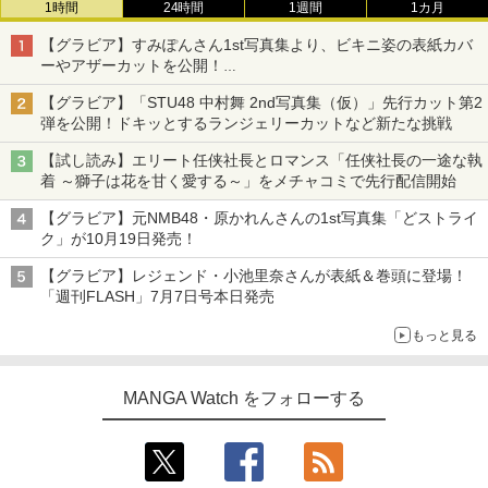
1時間
24時間
1週間
1カ月
【グラビア】すみぽんさん1st写真集より、ビキニ姿の表紙カバ
ーやアザーカットを公開！
タイトルは「offcourt（オフコート）」に決定
【グラビア】「STU48 中村舞 2nd写真集（仮）」先行カット第2
弾を公開！ドキッとするランジェリーカットなど新たな挑戦
【試し読み】エリート任侠社長とロマンス「任侠社長の一途な執
着 ～獅子は花を甘く愛する～」をメチャコミで先行配信開始
【グラビア】元NMB48・原かれんさんの1st写真集「どストライ
ク」が10月19日発売！
【グラビア】レジェンド・小池里奈さんが表紙＆巻頭に登場！
「週刊FLASH」7月7日号本日発売
もっと見る
MANGA Watch をフォローする