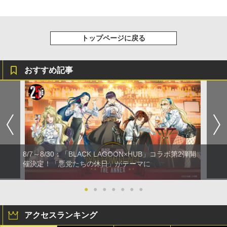
トップページに戻る
おすすめ記事
8/7～8/30：「BLACK LAGOON×HUB」コラボ第2弾開
催決定！「悪党たちの休日」がテーマに
●
●
●
●
●
●
●
アクセスランキング