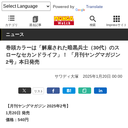
Powered by
Translate
MANGA Watch
雑誌
月刊ヤングマガジン
カテゴリ
過去記事
検索
Impressサイト
ニュース
巻頭カラーは「解雇された暗黒兵士（30代）のス
ローなセカンドライフ」！ 「月刊ヤングマガジン
2号」本日発売
サワディ大塚
2025年1月20日 00:00
リスト
【月刊ヤングマガジン 2025年2号】
1月20日 発売
価格：540円