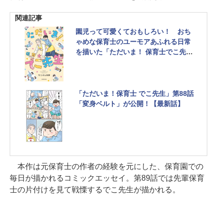
関連記事
園児って可愛くておもしろい！ おち
ゃめな保育士のユーモアあふれる日常
を描いた「ただいま！ 保育士でこ先
生」
愛され保育士が主役の日常ギャグマン
ガ「実録 保育士でこ先生」シリーズ待
望の第2弾！
「ただいま！保育士 でこ先生」第88話
「変身ベルト」が公開！【最新話】
本作は元保育士の作者の経験を元にした、保育園での
毎日が描かれるコミックエッセイ。第89話では先輩保育
士の片付けを見て戦慄するでこ先生が描かれる。