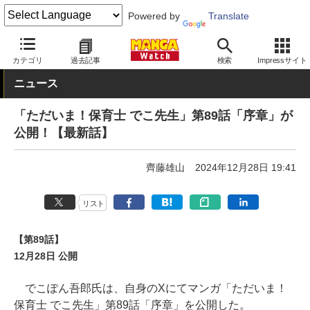
Powered by
Translate
MANGA Watch
Web/アプリ
カテゴリ
過去記事
検索
Impressサイト
ニュース
「ただいま！保育士 でこ先生」第89話「序章」が
公開！【最新話】
齊藤雄山
2024年12月28日 19:41
リスト
【第89話】
12月28日 公開
でこぽん吾郎氏は、自身のXにてマンガ「ただいま！
保育士 でこ先生」第89話「序章」を公開した。