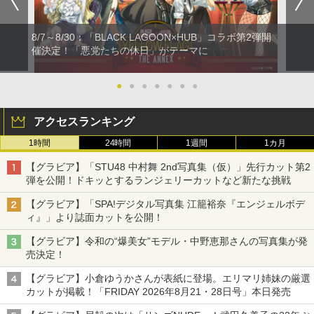
8/7～8/30：「BLACK LAGOON×HUB」コラボ第2弾開
催決定！「悪党たちの休日」がテーマに
●
●
●
●
●
●
●
アクセスランキング
1時間
24時間
1週間
1カ月
【グラビア】「STU48 中村舞 2nd写真集（仮）」先行カット第2
弾を公開！ドキッとするランジェリーカットなど新たな挑戦
【グラビア】「SPA!デジタル写真集 江籠裕奈『エンジェルボデ
ィ』」より誌面カットを公開！
【グラビア】令和の“爆美女”モデル・中野恵那さんの写真集が発
売決定！
【グラビア】小倉ゆうかさんが表紙に登場。エリマリ姉妹の厳選
カットが掲載！「FRIDAY 2026年8⽉21・28日号」本日発売