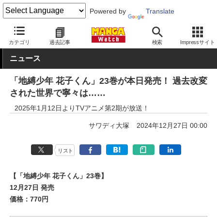
Powered by
Translate
MANGA Watch
少年
カテゴリ
過去記事
検索
Impressサイト
ニュース
「地縛少年 花子くん」23巻が本日発売！ 過去改変
された世界で寧々は……
2025年1月12日よりTVアニメ第2期が放送！
サワディ大塚
2024年12月27日 00:00
リスト
【「地縛少年 花子くん」23巻】
12月27日 発売
価格：770円