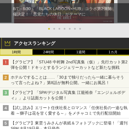
8/7～8/30：「BLACK LAGOON×HUB」コラボ第2弾開
催決定！「悪党たちの休日」がテーマに
●
●
●
●
●
●
●
アクセスランキング
1時間
24時間
1週間
1カ月
【グラビア】「STU48 中村舞 2nd写真集（仮）」先行カット第2
弾を公開！ドキッとするランジェリーカットなど新たな挑戦
ホテルですることは……「30まで独りだったら一緒に暮らそう
って言ったよね？」第8話が無料公開。一緒にお風呂！
【グラビア】「SPA!デジタル写真集 江籠裕奈『エンジェルボデ
ィ』」より誌面カットを公開！
【試し読み】エリート任侠社長とロマンス「任侠社長の一途な執
着 ～獅子は花を甘く愛する～」をメチャコミで先行配信開始
【グラビア】東雲うみさんが表紙＆フォトブックに登場！「週刊
SPA! 8月19日号」本日発売