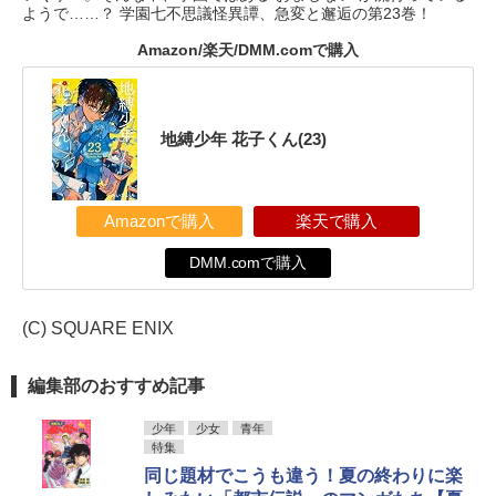
ようで……？ 学園七不思議怪異譚、急変と邂逅の第23巻！
Amazon/楽天/DMM.comで購入
地縛少年 花子くん(23)
Amazonで購入
楽天で購入
DMM.comで購入
(C) SQUARE ENIX
編集部のおすすめ記事
少年
少女
青年
特集
同じ題材でこうも違う！夏の終わりに楽