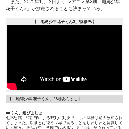
また、2025年1月12日よりTVアニメ第2期「地縛少年
花子くん2」が放送されることも決まっている。
【「地縛少年花子くん2」特報PV】
【「地縛少年 花子くん」23巻あらすじ】
■くん、遊びましょ
七不思議・時計守による裁判の判決で、この世界は過去改変され
てしまった。以前とは違う世界であることをじわじわと認識して
いく寧々。そんな中、学園ではある“おまじない”が流行っている