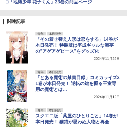
□「地縛少年 花子くん」23巻の商品ページ
関連記事
青年
本日発売
「その着せ替え人形は恋をする」14巻が
本日発売！ 特装版は平成ギャルな海夢
の“アゲアゲピース”をグッズ化
2024年11月25日
青年
本日発売
「とある魔術の禁書目録」コミカライズ3
1巻が本日発売！ 逆転の鍵を握る王室専
用の魔術とは…
2024年11月12日
青年
本日発売
スクエニ版「薬屋のひとりごと」14巻が
本日発売！ 猫猫が思わぬ人物と再会