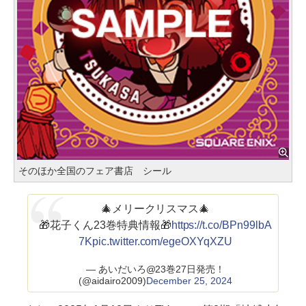
そのほか全国のフェア書店 シール
🎄メリークリスマス🎄
🎁花子くん23巻特典情報🎁
https://t.co/BPn99lbA
7K
pic.twitter.com/egeOXYqXZU
— あいだいろ@23巻27日発売！
(@aidairo2009)
December 25, 2024