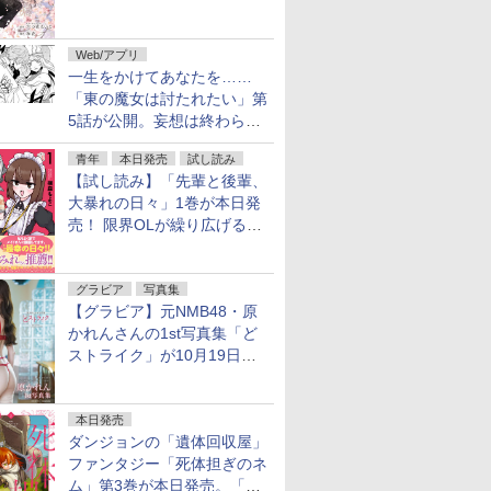
魔女」作者による異世界ロマ
ンス
Web/アプリ
一生をかけてあなたを……
「東の魔女は討たれたい」第
5話が公開。妄想は終わらな
い
青年
本日発売
試し読み
【試し読み】「先輩と後輩、
大暴れの日々」1巻が本日発
売！ 限界OLが繰り広げる禁
断のロールプレイ
グラビア
写真集
【グラビア】元NMB48・原
かれんさんの1st写真集「ど
ストライク」が10月19日発
売！
本日発売
ダンジョンの「遺体回収屋」
ファンタジー「死体担ぎのネ
ム」第3巻が本日発売。「フ