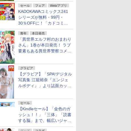
不死伝説」
セール
フェア
Web/アプリ
KADOKAWAコミックス241
シリーズが無料・99円・
30％OFFに！「カドコミフ
ェア 2026」第2弾が開催中！
青年
本日発売
「異世界エルフ村のおまわり
さん」1巻が本日発売！ ラブ
要素もある異世界警察コメデ
ィ
グラビア
【グラビア】「SPA!デジタル
写真集 江籠裕奈『エンジェ
ルボディ』」より誌面カット
を公開！
セール
【Kindleセール】「金色のガ
ッシュ！！」「三体」「読書
する脳」まで。幅広いジャン
ルの電子書籍が最大65％オ
グッズ
コラボ