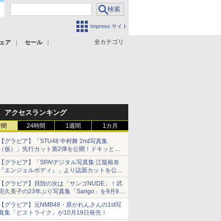
Impress サイト
全カテゴリ
ェア
セール
アクセスランキング
時間
24時間
1週間
1カ月
【グラビア】「STU48 中村舞 2nd写真集
（仮）」先行カット第2弾を公開！ドキッとす
るランジェリーカットなど新たな挑戦
【グラビア】「SPA!デジタル写真集 江籠裕奈
『エンジェルボディ』」より誌面カットを公
開！
【グラビア】貝殻の次は「サンゴNUDE」！武
田久美子の23年ぶり写真集「Sango」を9月9日
に発売
【グラビア】元NMB48・原かれんさんの1st写
真集「どストライク」が10月19日発売！