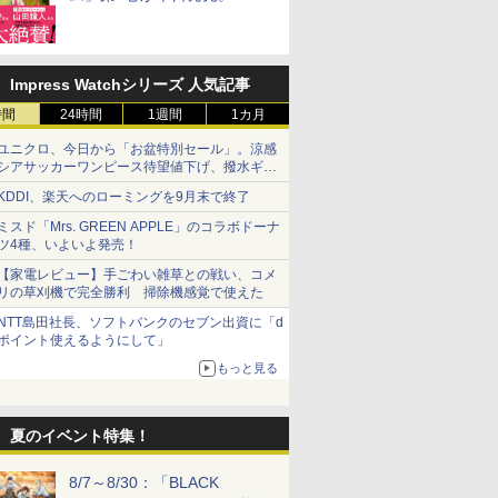
リーレン」＆「不滅のあなた
へ」著者の推薦コメントも
Impress Watchシリーズ 人気記事
時間
24時間
1週間
1カ月
ユニクロ、今日から「お盆特別セール」。涼感
シアサッカーワンピース待望値下げ、撥水ギア
ショーツは1990円に
KDDI、楽天へのローミングを9月末で終了
ミスド「Mrs. GREEN APPLE」のコラボドーナ
ツ4種、いよいよ発売！
【家電レビュー】手ごわい雑草との戦い、コメ
リの草刈機で完全勝利 掃除機感覚で使えた
NTT島田社長、ソフトバンクのセブン出資に「d
ポイント使えるようにして」
もっと見る
夏のイベント特集！
8/7～8/30：「BLACK