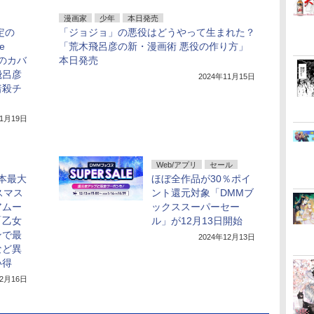
漫画家
少年
本日発売
定の
「ジョジョ」の悪役はどうやって生まれた？
e
「荒木飛呂彦の新・漫画術 悪役の作り方」
」のカバ
本日発売
飛呂彦
2024年11月15日
暗殺チ
11月19日
Web/アプリ
セール
le本最大
ほぼ全作品が30％ポイ
スマス
ント還元対象「DMMブ
アムー
ックススーパーセー
「乙女
ル」が12月13日開始
ンで最
2024年12月13日
など異
い得
12月16日