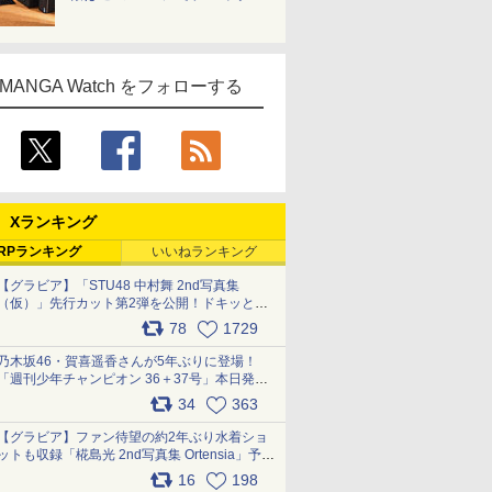
MANGA Watch をフォローする
Xランキング
RPランキング
いいねランキング
【グラビア】「STU48 中村舞 2nd写真集
（仮）」先行カット第2弾を公開！ドキッとす
るランジェリーカットなど新たな挑戦
78
1729
pic.x.com/9uvxXReveK
乃木坂46・賀喜遥香さんが5年ぶりに登場！
「週刊少年チャンピオン 36＋37号」本日発
売 pic.x.com/2Mo85ZlRvK
34
363
【グラビア】ファン待望の約2年ぶり水着ショ
ットも収録「椛島光 2nd写真集 Ortensia」予約
受付開始 10月30日発売
16
198
pic.x.com/9nJQY0jUYz