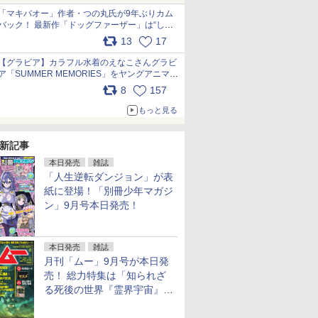
「マキバオー」作者・つの丸氏が9年ぶりカム
バック！ 最新作「ドッグファーザー」は“しゃ
べらない動物”とのリアルな暮らしを描く 「も
13
17
うこれ以上の幸せはない」……一緒に暮らす愛
犬たちへ… pic.x.com/hEr88DgVyD
【グラビア】カラフル水着のえなこさんグラビ
ア「SUMMER MEMORIES」をヤングアニマル
Webで公開中 pic.x.com/wdmmjZ7DnV
8
157
もっと見る
新記事
本日発売
雑誌
「人生逆転ダンジョン」が表
紙に登場！「別冊少年マガジ
ン」9月号本日発売！
本日発売
雑誌
月刊「ムー」9月号が本日発
売！ 総力特集は「知られざ
る死後の世界『霊界宇宙』の
謎」特別企画は「西郷隆盛の