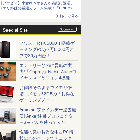
【グラビア】小倉ゆうかさんが表紙に登場。エ
リマリ姉妹の厳選カットが掲載！「FRIDAY
2026年8⽉21・28日号」本日発売
もっと見る
Special Site
マウス、RTX 5060 Ti搭載ゲ
ーミングPCが7万5,000円オ
フで30万円台！
エントリーなのに脅威の実
力!「Osprey」Noble Audioワ
イヤレスイヤフォン4機種を
一気に聴く
お値段そのままでメモリ倍
増！メモリ32GBの「お得な
ゲーミングノート」
Amazon プライムデー過去最
安! Anker注目プロジェクタ
ー3モデルを使ってみた
性能の良いお得な中古PC情
報はこのページでチェック！