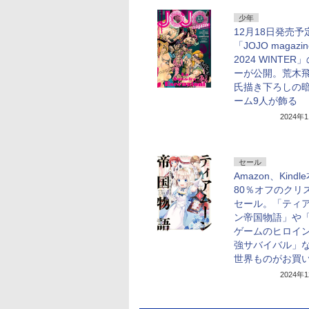
少年
12月18日発売予
「JOJO magazin
2024 WINTER
ーが公開。荒木
氏描き下ろしの
ーム9人が飾る
2024年
セール
Amazon、Kind
80％オフのクリ
セール。「ティ
ン帝国物語」や
ゲームのヒロイ
強サバイバル」
世界ものがお買
2024年