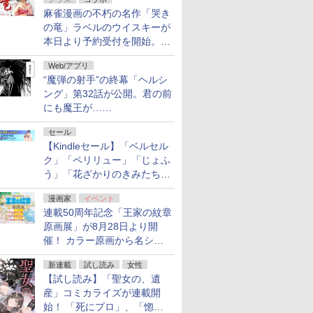
フ！「Kindle本サマーセー
麻雀漫画の不朽の名作「哭き
ル」第2弾が開催中！
の竜」ラベルのウイスキーが
本日より予約受付を開始。8
月16日まで
Web/アプリ
“魔弾の射手”の終幕「ヘルシ
ング」第32話が公開。君の前
にも魔王が……
セール
【Kindleセール】「ベルセル
ク」「ペリリュー」「じょふ
う」「花ざかりのきみたち
へ」などが最大50％オフ！
漫画家
イベント
「白泉社 夏の大割引セー
連載50周年記念「王家の紋章
ル」が開催中！
原画展」が8月28日より開
催！ カラー原画から名シー
ンの原稿まで
新連載
試し読み
女性
【試し読み】「聖女の、遺
産」コミカライズが連載開
始！ 「死にプロ」、「惚れ