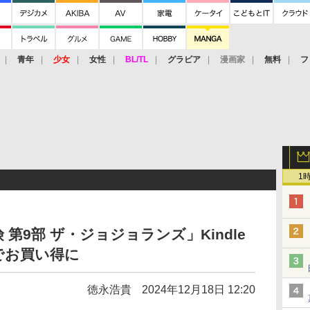
青年
少女
女性
BL/TL
グラビア
漫画家
無料
フ
1
第9部 ザ・ジョジョランズ」Kindle
でお買い得に
徳永浩貴
2024年12月18日 12:20