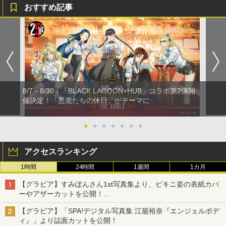
おすすめ記事
8/7～8/30：「BLACK LAGOON×HUB」コラボ第2弾開
催決定！「悪党たちの休日」がテーマに
●
●
●
●
●
●
●
アクセスランキング
1時間
24時間
1週間
1カ月
【グラビア】すみぽんさん1st写真集より、ビキニ姿の表紙カバ
ーやアザーカットを公開！
タイトルは「offcourt（オフコート）」に決定
【グラビア】「SPA!デジタル写真集 江籠裕奈『エンジェルボデ
ィ』」より誌面カットを公開！