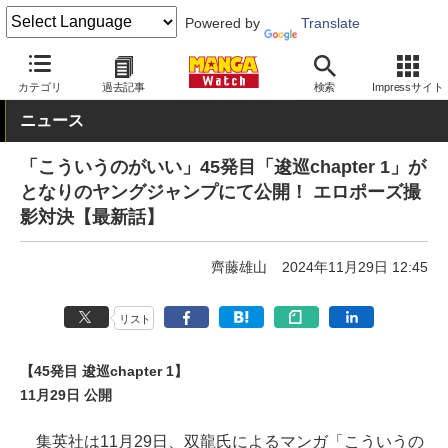
Powered by
Translate
MANGA Watch
青年
こういうのがいい
カテゴリ
過去記事
検索
Impressサイト
ニュース
「こういうのがいい」45発目「逡巡chapter 1」が
となりのヤングジャンプにて公開！ エロポーズ撮
影対決【最新話】
齊藤雄山
2024年11月29日 12:45
リスト
【45発目 逡巡chapter 1】
11月29日 公開
集英社は11月29日、双龍氏によるマンガ「こういうの