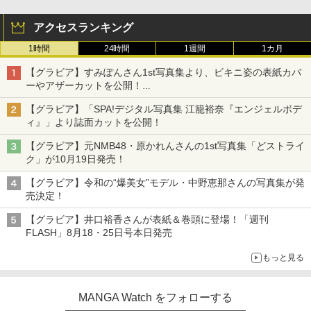
アクセスランキング
1時間
24時間
1週間
1カ月
【グラビア】すみぽんさん1st写真集より、ビキニ姿の表紙カバ
ーやアザーカットを公開！
タイトルは「offcourt（オフコート）」に決定
【グラビア】「SPA!デジタル写真集 江籠裕奈『エンジェルボデ
ィ』」より誌面カットを公開！
【グラビア】元NMB48・原かれんさんの1st写真集「どストライ
ク」が10月19日発売！
【グラビア】令和の“爆美女”モデル・中野恵那さんの写真集が発
売決定！
【グラビア】井口裕香さんが表紙＆巻頭に登場！「週刊
FLASH」8月18・25日号本日発売
もっと見る
MANGA Watch をフォローする