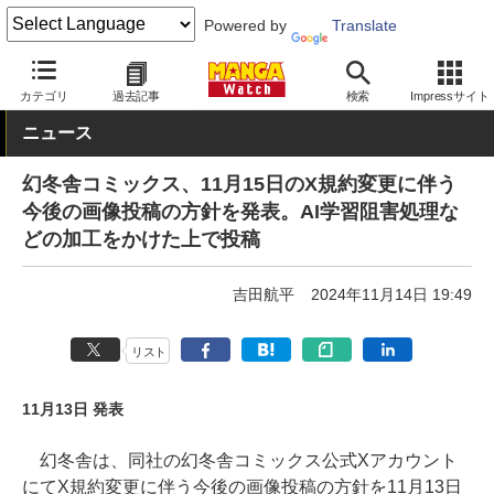
Powered by
Translate
MANGA Watch
その他
カテゴリ
過去記事
検索
Impressサイト
ニュース
幻冬舎コミックス、11月15日のX規約変更に伴う
今後の画像投稿の方針を発表。AI学習阻害処理な
どの加工をかけた上で投稿
吉田航平
2024年11月14日 19:49
リスト
11月13日 発表
幻冬舎は、同社の幻冬舎コミックス公式Xアカウント
にてX規約変更に伴う今後の画像投稿の方針を11月13日