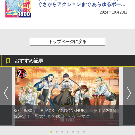
ぐさからアクションまで あらゆるポーズ
1800」の絶版、電子書籍版の配信停止を
2024年10月23日
発表
トップページに戻る
おすすめ記事
8/7～8/30：「BLACK LAGOON×HUB」コラボ第2弾開
催決定！「悪党たちの休日」がテーマに
●
●
●
●
●
●
●