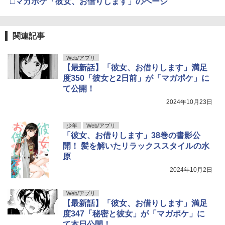
□マガポケ「彼女、お借りします」のページ
関連記事
Web/アプリ
【最新話】「彼女、お借りします」満足
度350「彼女と2日前」が「マガポケ」に
て公開！
2024年10月23日
少年
Web/アプリ
「彼女、お借りします」38巻の書影公
開！ 髪を解いたリラックススタイルの水
原
2024年10月2日
Web/アプリ
【最新話】「彼女、お借りします」満足
度347「秘密と彼女」が「マガポケ」に
て本日公開！