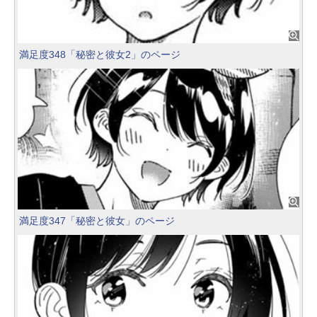
満足度348「秘密と彼女2」のページ
満足度347「秘密と彼女」のページ