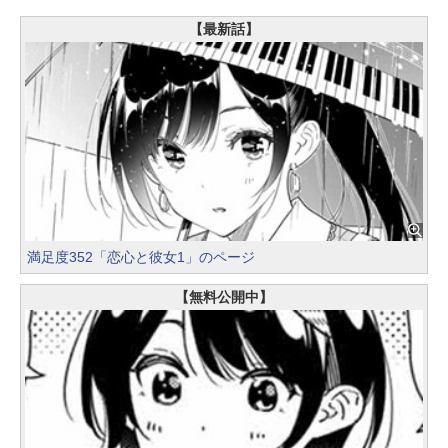
【最新話】
満足度352「恋心と彼女1」のページ
【無料公開中】