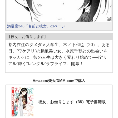
満足度346「名前と彼女」のページ
【彼女、お借りします】
都内在住のダメダメ大学生、木ノ下和也（20）。ある
日、“ワケアリ”の超絶美少女、水原千鶴との出会いを
キッカケに、彼の人生は大きく変わり始めて──!?“リ
アル”輝く“レンタル”ラブライフ、開幕！
Amazon/楽天/DMM.comで購入
彼女、お借りします（38）電子書籍版