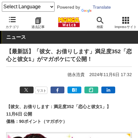
Powered by
Translate
MANGA Watch
Web/アプリ
マガポケ
カテゴリ
過去記事
検索
Impressサイト
ニュース
【最新話】「彼女、お借りします」満足度352「恋
心と彼女1」がマガポケにて公開！
徳永浩貴
2024年11月6日 17:32
リスト
【彼女、お借りします：満足度352「恋心と彼女1」】
11月6日 公開
価格：90ポイント（マガポケ）