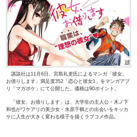
講談社は11月6日、宮島礼吏氏によるマンガ「彼女、
お借りします」満足度352「恋心と彼女1」をマンガアプ
リ「マガポケ」にて公開した。価格は90ポイント。
「彼女、お借りします」は、大学生の主人公・木ノ下
和也がワケアリの美少女・水原千鶴との出会いをキッカ
ケに人生が大きく変わる様子を描くラブコメ作品。