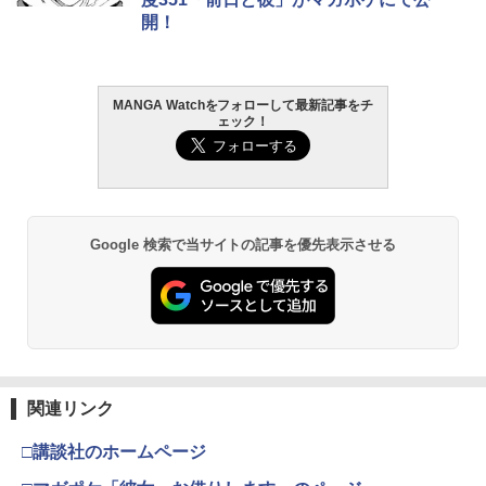
開！
MANGA Watchをフォローして最新記事をチ
ェック！
Google 検索で当サイトの記事を優先表示させる
関連リンク
□講談社のホームページ