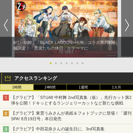
8/7～8/30：「BLACK LAGOON×HUB」コラボ第2弾開
催決定！「悪党たちの休日」がテーマに
●
●
●
●
●
●
●
アクセスランキング
1時間
24時間
1週間
1カ月
【グラビア】「STU48 中村舞 2nd写真集（仮）」先行カット第2
弾を公開！ドキッとするランジェリーカットなど新たな挑戦
【グラビア】東雲うみさんが表紙＆フォトブックに登場！「週刊
SPA! 8月19日号」本日発売
【グラビア】中田花奈さんの誕生日に、3rd写真集