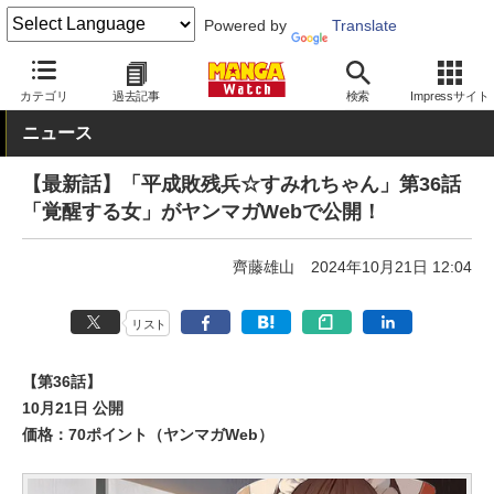
Powered by
Translate
MANGA Watch
Web/アプリ
ヤンマガWeb
カテゴリ
過去記事
検索
Impressサイト
ニュース
【最新話】「平成敗残兵☆すみれちゃん」第36話
「覚醒する女」がヤンマガWebで公開！
齊藤雄山
2024年10月21日 12:04
リスト
【第36話】
10月21日 公開
価格：70ポイント（ヤンマガWeb）