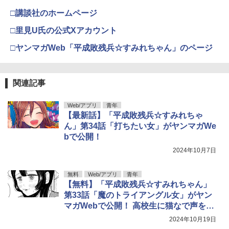
□講談社のホームページ
□里見U氏の公式Xアカウント
□ヤンマガWeb「平成敗残兵☆すみれちゃん」のページ
関連記事
Web/アプリ
青年
【最新話】「平成敗残兵☆すみれちゃ
ん」第34話「打ちたい女」がヤンマガWe
bで公開！
2024年10月7日
無料
Web/アプリ
青年
【無料】「平成敗残兵☆すみれちゃん」
第33話「魔のトライアングル女」がヤン
マガWebで公開！ 高校生に猫なで声を使
う33歳
2024年10月19日