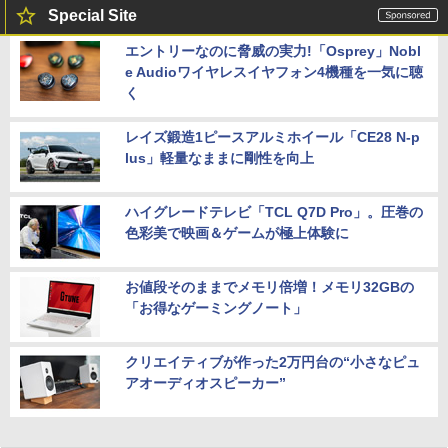
Special Site
エントリーなのに脅威の実力!「Osprey」Nobl
e Audioワイヤレスイヤフォン4機種を一気に聴
く
レイズ鍛造1ピースアルミホイール「CE28 N-p
lus」軽量なままに剛性を向上
ハイグレードテレビ「TCL Q7D Pro」。圧巻の
色彩美で映画＆ゲームが極上体験に
お値段そのままでメモリ倍増！メモリ32GBの
「お得なゲーミングノート」
クリエイティブが作った2万円台の“小さなピュ
アオーディオスピーカー”