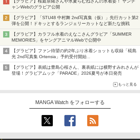
【グラビア】桜庭奈緒さんや水夏らむねさんの水着姿！ ヤンチ
ャンWebのグラビア公開
【グラビア】「STU48 中村舞 2nd写真集（仮）」先行カット第2
弾を公開！ドキッとするランジェリーカットなど新たな挑戦
【グラビア】カラフル水着のえなこさんグラビア「SUMMER
MEMORIES」をヤングアニマルWebで公開中
【グラビア】ファン待望の約2年ぶり水着ショットも収録「椛島
光 2nd写真集 Ortensia」予約受付開始
10月30日発売
【グラビア】表紙は豊島心桜さん、裏表紙には横野すみれさんが
登場！グラビアムック「PARADE」2026夏号が本日発売
もっと見る
MANGA Watch をフォローする