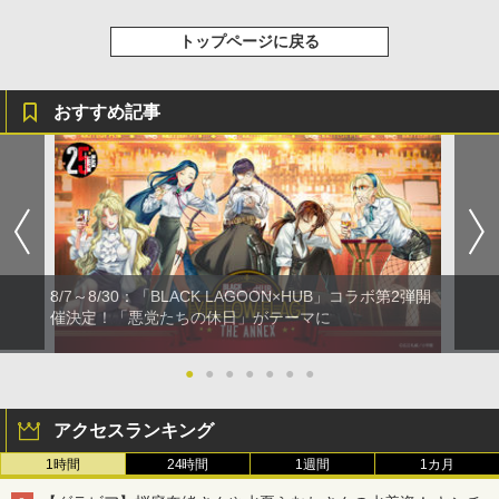
トップページに戻る
おすすめ記事
8/7～8/30：「BLACK LAGOON×HUB」コラボ第2弾開
催決定！「悪党たちの休日」がテーマに
●
●
●
●
●
●
●
アクセスランキング
1時間
24時間
1週間
1カ月