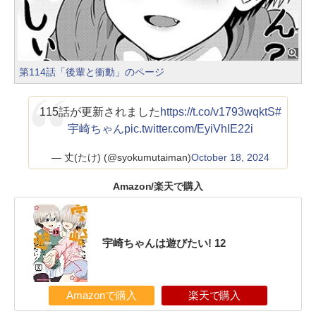
第114話「後輩と衝動」のページ
115話が更新されました
https://t.co/v1793wqktS
#
宇崎ちゃん
pic.twitter.com/EyiVhIE22i
— 丈(たけ) (@syokumutaiman)
October 18, 2024
Amazon/楽天で購入
宇崎ちゃんは遊びたい! 12
Amazonで購入
楽天で購入