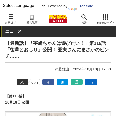
Powered by
Translate
MANGA Watch
Web/アプリ
カドコミ
カテゴリ
過去記事
検索
Impressサイト
ニュース
【最新話】「宇崎ちゃんは遊びたい！」第115話
「後輩とおしり」公開！ 亜実さんにまさかのピン
チ……
齊藤雄山
2024年10月18日 12:08
リスト
【第115話】
10月18日 公開