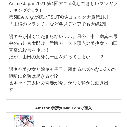
Anime Japan2021 第4回アニメ化してほしいマンガラ
ンキング第1位!!
第5回みんなが選ぶTSUTAYAコミック大賞第1位!!
「王様のブランチ」など各メディアでも大絶賛!!
陽キャが憎くてたまらない……。只今、中二病真っ最
中の市川京太郎は、学園カースト頂点の美少女・山田
杏奈の殺害を企む！
だが、山田の意外な一面を知ってしまい……!?
陽キャ美少女と陰キャ男子。縮まるハズのない2人の
距離に奇跡は起きるか!?
陰キャ・京太郎の青春が今、かなり静かに動き出
す……!!
Amazon/楽天/DMM.comで購入