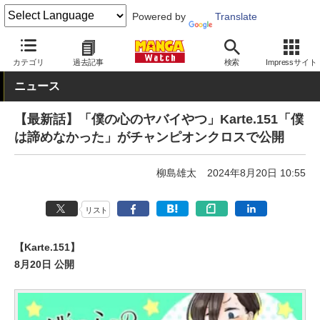
Powered by
Translate
MANGA Watch
青年
僕の心のヤバイやつ
カテゴリ
過去記事
検索
Impressサイト
ニュース
【最新話】「僕の心のヤバイやつ」Karte.151「僕
は諦めなかった」がチャンピオンクロスで公開
柳島雄太
2024年8月20日 10:55
リスト
【Karte.151】
8月20日 公開