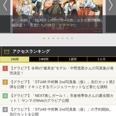
8/7～8/30：「BLACK LAGOON×HUB」コラボ第2弾開
催決定！「悪党たちの休日」がテーマに
●
●
●
●
●
●
●
アクセスランキング
1時間
24時間
1週間
1カ月
【グラビア】令和の“爆美女”モデル・中野恵那さんの写真集が発
売決定！
【グラビア】「STU48 中村舞 2nd写真集（仮）」先行カット第2
弾を公開！ドキッとするランジェリーカットなど新たな挑戦
【グラビア】「NEXT推しガール！」市倉侑季奈さんの夏全開カ
ット！ ヤンマガWebのグラビア公開
【グラビア】「STU48 中村舞 2nd写真集（仮）」の予約開始。
先行カットを公開