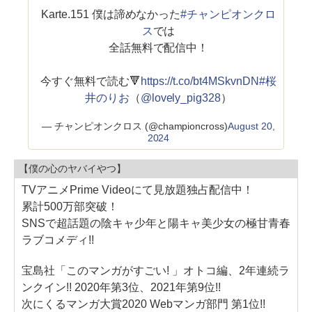
Karte.151 僕は諦めなかった
#チャンピオンクロ
ス
では
全話無料で配信中！
今すぐ無料で読む🔻
https://t.co/bt4MSkvnDN
#桜
井のりお
（
@lovely_pig328
）
— チャンピオンクロス (@championcross)
August 20,
2024
【僕の心のヤバイやつ】
TVアニメPrime Videoにて見放題独占配信中！
累計500万部突破！
SNSで超話題の陰キャ少年と陽キャ美少女の極甘青春
ラブコメディ!!
宝島社「このマンガがすごい! 」オトコ編、2年連続ラ
ンクイン!! 2020年第3位、2021年第9位!!
次にくるマンガ大賞2020 Webマンガ部門 第1位!!