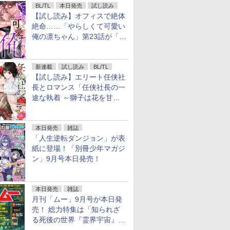
BL/TL
本日発売
試し読み
【試し読み】オフィスで絶体
絶命……「やらしくて可愛い
俺の凛ちゃん」第23話が「コ
ミックシーモア」で先行配
信！
新連載
試し読み
BL/TL
【試し読み】エリート任侠社
長とロマンス「任侠社長の一
途な執着 ～獅子は花を甘く
愛する～」をメチャコミで先
行配信開始
本日発売
雑誌
「人生逆転ダンジョン」が表
紙に登場！「別冊少年マガジ
ン」9月号本日発売！
本日発売
雑誌
月刊「ムー」9月号が本日発
売！ 総力特集は「知られざ
る死後の世界『霊界宇宙』の