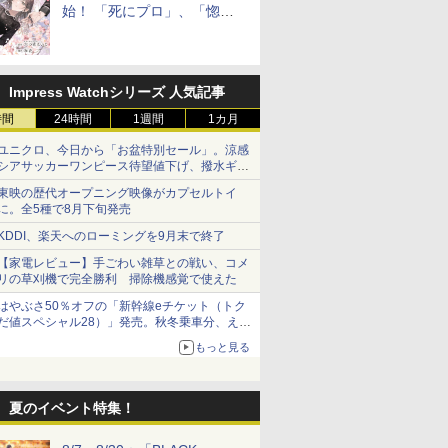
始！ 「死にプロ」、「惚れ
魔女」作者による異世界ロマ
ンス
Impress Watchシリーズ 人気記事
時間
24時間
1週間
1カ月
ユニクロ、今日から「お盆特別セール」。涼感
シアサッカーワンピース待望値下げ、撥水ギア
ショーツは1990円に
東映の歴代オープニング映像がカプセルトイ
に。全5種で8月下旬発売
KDDI、楽天へのローミングを9月末で終了
【家電レビュー】手ごわい雑草との戦い、コメ
リの草刈機で完全勝利 掃除機感覚で使えた
はやぶさ50％オフの「新幹線eチケット（トク
だ値スペシャル28）」発売。秋冬乗車分、えき
ねっと限定
もっと見る
夏のイベント特集！