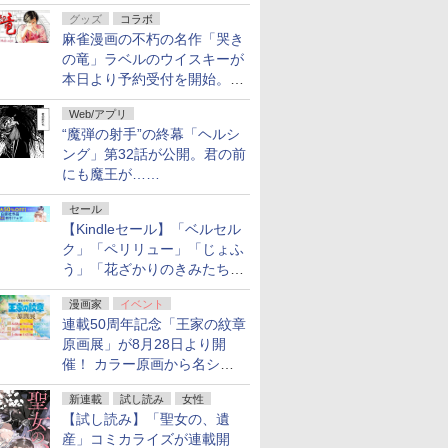
ルの電子書籍が最大65％オ
グッズ
コラボ
フ！「Kindle本サマーセー
麻雀漫画の不朽の名作「哭き
ル」第2弾が開催中！
の竜」ラベルのウイスキーが
本日より予約受付を開始。8
月16日まで
Web/アプリ
“魔弾の射手”の終幕「ヘルシ
ング」第32話が公開。君の前
にも魔王が……
セール
【Kindleセール】「ベルセル
ク」「ペリリュー」「じょふ
う」「花ざかりのきみたち
へ」などが最大50％オフ！
漫画家
イベント
「白泉社 夏の大割引セー
連載50周年記念「王家の紋章
ル」が開催中！
原画展」が8月28日より開
催！ カラー原画から名シー
ンの原稿まで
新連載
試し読み
女性
【試し読み】「聖女の、遺
産」コミカライズが連載開