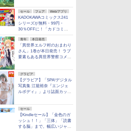
謎」特別企画は「西郷隆盛の
不死伝説」
セール
フェア
Web/アプリ
KADOKAWAコミックス241
シリーズが無料・99円・
30％OFFに！「カドコミフ
ェア 2026」第2弾が開催中！
青年
本日発売
「異世界エルフ村のおまわり
さん」1巻が本日発売！ ラブ
要素もある異世界警察コメデ
ィ
グラビア
【グラビア】「SPA!デジタル
写真集 江籠裕奈『エンジェ
ルボディ』」より誌面カット
を公開！
セール
【Kindleセール】「金色のガ
ッシュ！！」「三体」「読書
する脳」まで。幅広いジャン