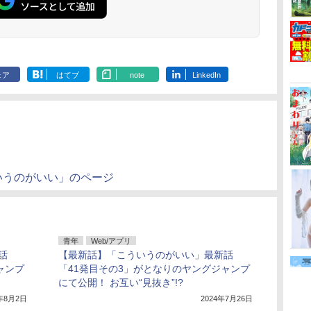
ェア
はてブ
note
LinkedIn
いうのがいい」のページ
青年
Web/アプリ
話
【最新話】「こういうのがいい」最新話
ャンプ
「41発目その3」がとなりのヤングジャンプ
にて公開！ お互い“見抜き”!?
4年8月2日
2024年7月26日