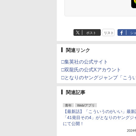
ポスト
リスト
シ
関連リンク
□集英社の公式サイト
□双龍氏の公式Xアカウント
□となりのヤングジャンプ「こう
関連記事
青年
Web/アプリ
【最新話】「こういうのがいい」最新
「41発目その4」がとなりのヤングジ
にて公開！
202