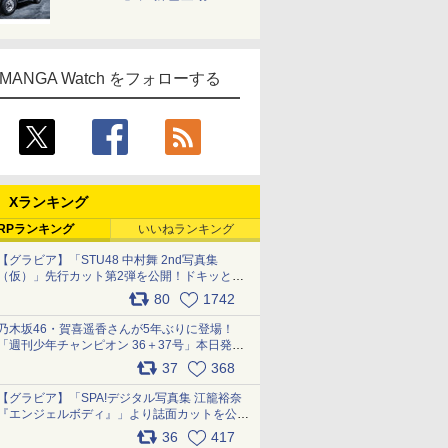
MANGA Watch をフォローする
Xランキング
RPランキング
いいねランキング
【グラビア】「STU48 中村舞 2nd写真集
（仮）」先行カット第2弾を公開！ドキッとす
るランジェリーカットなど新たな挑戦
80
1742
pic.x.com/9uvxXReveK
乃木坂46・賀喜遥香さんが5年ぶりに登場！
「週刊少年チャンピオン 36＋37号」本日発
売 pic.x.com/2Mo85ZlRvK
37
368
【グラビア】「SPA!デジタル写真集 江籠裕奈
『エンジェルボディ』」より誌面カットを公
開！ pic.x.com/Yl52UEMoko
36
417