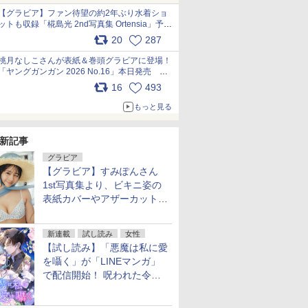
【グラビア】ファン待望の約2年ぶり水着ショ
ットも収録「椛島光 2nd写真集 Ortensia」予約
受付開始 10月30日発売
20
287
pic.x.com/9nJQY0jUYz
桃月なしこさんが表紙＆巻頭グラビアに登場！
「ヤングガンガン 2026 No.16」本日発売
pic.x.com/1Umi8x1SGO
16
493
もっと見る
新記事
グラビア
【グラビア】すみぽんさん
1st写真集より、ビキニ姿の
表紙カバーやアザーカットを
公開！
新連載
試し読み
女性
【試し読み】「悪魔は私に愛
を囁く」が「LINEマンガ」
で配信開始！ 呪われた令嬢×
執着深い司祭のダークファン
タジー