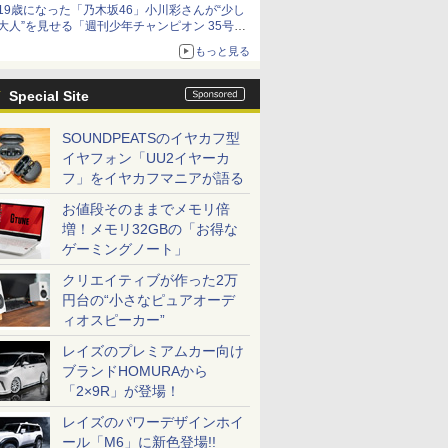
19歳になった「乃木坂46」小川彩さんが“少し
大人”を見せる「週刊少年チャンピオン 35号」
本日発売
もっと見る
Special Site
SOUNDPEATSのイヤカフ型
イヤフォン「UU2イヤーカ
フ」をイヤカフマニアが語る
お値段そのままでメモリ倍
増！メモリ32GBの「お得な
ゲーミングノート」
クリエイティブが作った2万
円台の“小さなピュアオーデ
ィオスピーカー”
レイズのプレミアムカー向け
ブランドHOMURAから
「2×9R」が登場！
レイズのパワーデザインホイ
ール「M6」に新色登場!!