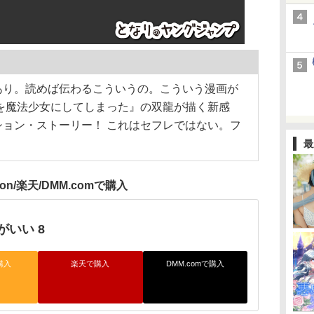
あり。読めば伝わるこういうの。こういう漫画が
を魔法少女にしてしまった』の双龍が描く新感
ョン・ストーリー！ これはセフレではない。フ
最
zon/楽天/DMM.comで購入
がいい 8
購入
楽天で購入
DMM.comで購入