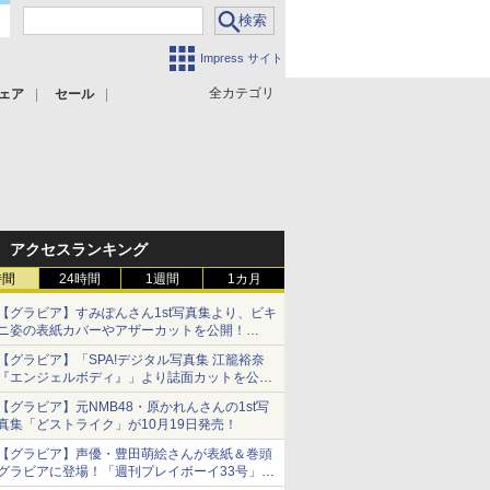
Impress サイト
全カテゴリ
ェア
セール
アクセスランキング
時間
24時間
1週間
1カ月
【グラビア】すみぽんさん1st写真集より、ビキ
ニ姿の表紙カバーやアザーカットを公開！
タイトルは「offcourt（オフコート）」に決定
【グラビア】「SPA!デジタル写真集 江籠裕奈
『エンジェルボディ』」より誌面カットを公
開！
【グラビア】元NMB48・原かれんさんの1st写
真集「どストライク」が10月19日発売！
【グラビア】声優・豊田萌絵さんが表紙＆巻頭
グラビアに登場！「週刊プレイボーイ33号」本
日発売