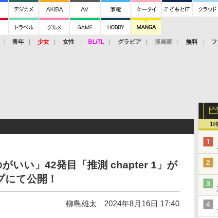
青年
少女
女性
BL/TL
グラビア
漫画家
無料
フ
1
い」42発目「推測 chapter 1」が
プにて公開！
柳島雄太
2024年8月16日 17:40