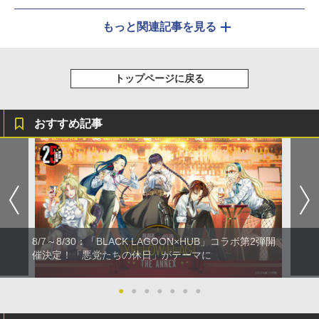
もっと関連記事を見る
トップページに戻る
おすすめ記事
8/7～8/30：「BLACK LAGOON×HUB」コラボ第2弾開
催決定！「悪党たちの休日」がテーマに
●
●
●
●
●
●
●