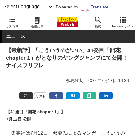
Powered by
Translate
MANGA Watch
青年
こういうのがいい
カテゴリ
過去記事
検索
Impressサイト
ニュース
【最新話】「こういうのがいい」41発目「開花
chapter 1」がとなりのヤングジャンプにて公開！
ナイスフリフレ
柳島雄太
2024年7月12日 13:23
リスト
【41発目「開花 chapter 1」】
7月12日 公開
集英社は7月12日、双龍氏によるマンガ「こういうの