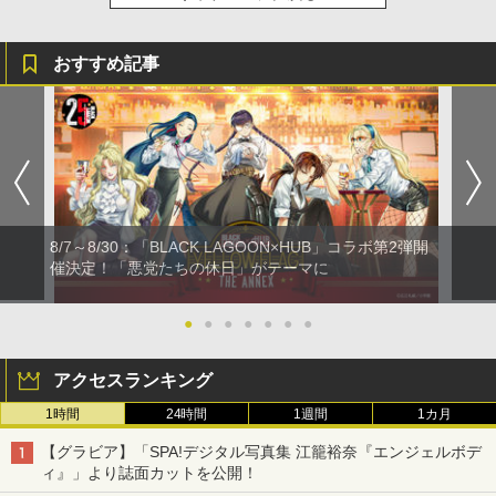
おすすめ記事
8/7～8/30：「BLACK LAGOON×HUB」コラボ第2弾開
催決定！「悪党たちの休日」がテーマに
●
●
●
●
●
●
●
アクセスランキング
1時間
24時間
1週間
1カ月
【グラビア】「SPA!デジタル写真集 江籠裕奈『エンジェルボデ
ィ』」より誌面カットを公開！