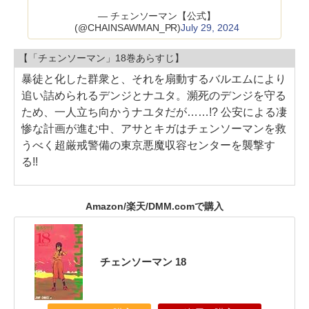
— チェンソーマン【公式】
(@CHAINSAWMAN_PR)
July 29, 2024
【「チェンソーマン」18巻あらすじ】
暴徒と化した群衆と、それを扇動するバルエムにより
追い詰められるデンジとナユタ。瀕死のデンジを守る
ため、一人立ち向かうナユタだが……!? 公安による凄
惨な計画が進む中、アサとキガはチェンソーマンを救
うべく超厳戒警備の東京悪魔収容センターを襲撃す
る!!
Amazon/楽天/DMM.comで購入
チェンソーマン 18