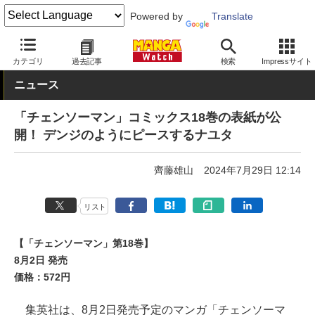
Powered by
Translate
MANGA Watch
少年
チェンソーマン
カテゴリ
過去記事
検索
Impressサイト
ニュース
「チェンソーマン」コミックス18巻の表紙が公
開！ デンジのようにピースするナユタ
齊藤雄山
2024年7月29日 12:14
リスト
【「チェンソーマン」第18巻】
8月2日 発売
価格：572円
集英社は、8月2日発売予定のマンガ「チェンソーマ