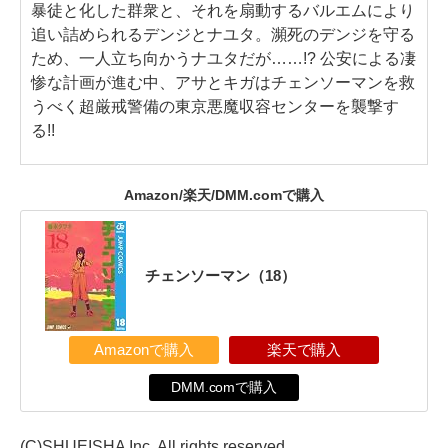
暴徒と化した群衆と、それを扇動するバルエムにより
追い詰められるデンジとナユタ。瀕死のデンジを守る
ため、一人立ち向かうナユタだが……!? 公安による凄
惨な計画が進む中、アサとキガはチェンソーマンを救
うべく超厳戒警備の東京悪魔収容センターを襲撃す
る!!
Amazon/楽天/DMM.comで購入
チェンソーマン（18）
Amazonで購入
楽天で購入
DMM.comで購入
(C)SHUEISHA Inc. All rights reserved.