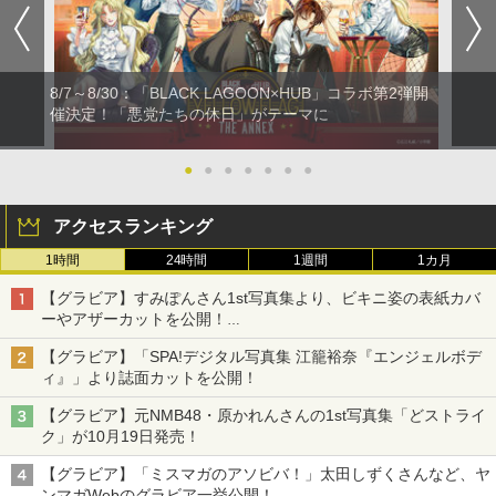
8/7～8/30：「BLACK LAGOON×HUB」コラボ第2弾開
催決定！「悪党たちの休日」がテーマに
●
●
●
●
●
●
●
アクセスランキング
1時間
24時間
1週間
1カ月
【グラビア】すみぽんさん1st写真集より、ビキニ姿の表紙カバ
ーやアザーカットを公開！
タイトルは「offcourt（オフコート）」に決定
【グラビア】「SPA!デジタル写真集 江籠裕奈『エンジェルボデ
ィ』」より誌面カットを公開！
【グラビア】元NMB48・原かれんさんの1st写真集「どストライ
ク」が10月19日発売！
【グラビア】「ミスマガのアソビバ！」太田しずくさんなど、ヤ
ンマガWebのグラビア一挙公開！