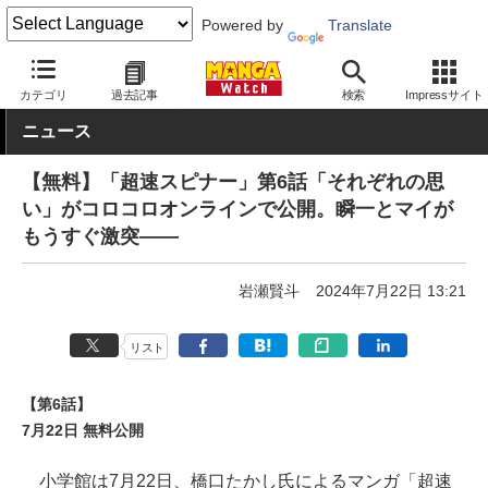
Powered by
Translate
MANGA Watch
無料
カテゴリ
過去記事
検索
Impressサイト
ニュース
【無料】「超速スピナー」第6話「それぞれの思
い」がコロコロオンラインで公開。瞬一とマイが
もうすぐ激突――
岩瀬賢斗
2024年7月22日 13:21
リスト
【第6話】
7月22日 無料公開
小学館は7月22日、橋口たかし氏によるマンガ「超速