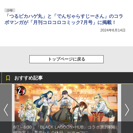
少年
「つるピカハゲ丸」と「でんぢゃらすじーさん」のコラ
ボマンガが「月刊コロコロコミック7月号」に掲載！
2024年6月14日
トップページに戻る
おすすめ記事
8/7～8/30：「BLACK LAGOON×HUB」コラボ第2弾開
催決定！「悪党たちの休日」がテーマに