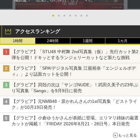
●
●
●
●
●
●
●
アクセスランキング
1時間
24時間
1週間
1カ月
【グラビア】「STU48 中村舞 2nd写真集（仮）」先行カット第2
弾を公開！ドキッとするランジェリーカットなど新たな挑戦
【グラビア】「SPA!デジタル写真集 江籠裕奈『エンジェルボデ
ィ』」より誌面カットを公開！
【グラビア】貝殻の次は「サンゴNUDE」！武田久美子の23年ぶ
り写真集「Sango」を9月9日に発売
【グラビア】元NMB48・原かれんさんの1st写真集「どストライ
ク」が10月19日発売！
【グラビア】小倉ゆうかさんが表紙に登場。エリマリ姉妹の厳選
カットが掲載！「FRIDAY 2026年8⽉21・28日号」本日発売
もっと見る