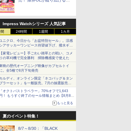
売！ 限界OLが繰り広げる禁
断のロールプレイ
Impress Watchシリーズ 人気記事
時間
24時間
1週間
1カ月
ユニクロ、今日から「お盆特別セール」。涼感
シアサッカーワンピース待望値下げ、撥水ギア
ショーツは1990円に
【家電レビュー】手ごわい雑草との戦い、コメ
リの草刈機で完全勝利 掃除機感覚で使えた
東映の歴代オープニング映像がカプセルトイ
に。全5種で8月下旬発売
カルディ、オンライン限定「ネコバッグ＆タン
ブラーセット」を一般販売。7月の抽選販売の
当選無効分
「オクトパストラベラー」70%オフで1,643
円！ もうすぐ終了のセール情報まとめ【8月8日
更新】
もっと見る
ニンテンドーeショップでは「大神 絶景版」が
67%オフで990円
夏のイベント特集！
8/7～8/30：「BLACK