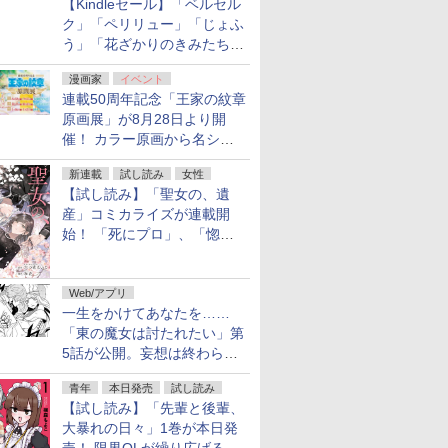
【Kindleセール】「ベルセル
ク」「ペリリュー」「じょふ
う」「花ざかりのきみたち
へ」などが最大50％オフ！
漫画家
イベント
「白泉社 夏の大割引セー
連載50周年記念「王家の紋章
ル」が開催中！
原画展」が8月28日より開
催！ カラー原画から名シー
ンの原稿まで
新連載
試し読み
女性
【試し読み】「聖女の、遺
産」コミカライズが連載開
始！ 「死にプロ」、「惚れ
魔女」作者による異世界ロマ
ンス
Web/アプリ
一生をかけてあなたを……
「東の魔女は討たれたい」第
5話が公開。妄想は終わらな
い
青年
本日発売
試し読み
【試し読み】「先輩と後輩、
大暴れの日々」1巻が本日発