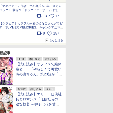
pic.x.com/9nJQY0jUYz
「マキバオー」作者・つの丸氏が9年ぶりカム
バック！ 最新作「ドッグファーザー」は“しゃ
べらない動物”とのリアルな暮らしを描く 「も
13
17
うこれ以上の幸せはない」……一緒に暮らす愛
犬たちへ… pic.x.com/hEr88DgVyD
【グラビア】カラフル水着のえなこさんグラビ
ア「SUMMER MEMORIES」をヤングアニマル
Webで公開中 pic.x.com/wdmmjZ7DnV
8
157
もっと見る
新記事
BL/TL
本日発売
試し読み
【試し読み】オフィスで絶体
絶命……「やらしくて可愛い
俺の凛ちゃん」第23話が「コ
ミックシーモア」で先行配
信！
新連載
試し読み
BL/TL
【試し読み】エリート任侠社
長とロマンス「任侠社長の一
途な執着 ～獅子は花を甘く
愛する～」をメチャコミで先