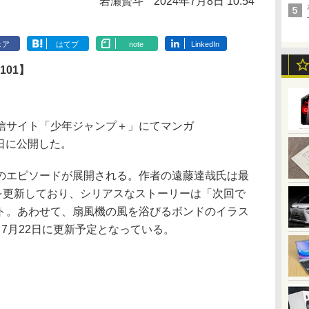
岩瀬賢斗
2024年7月8日 10:54
ェア
はてブ
note
LinkedIn
101】
信サイト「少年ジャンプ＋」にてマンガ
月8日に公開した。
エピソードが展開される。作者の遠藤達哉氏は最
を更新しており、シリアスなストーリーは「次回で
ト。あわせて、扇風機の風を浴びるボンドのイラス
7月22日に更新予定となっている。