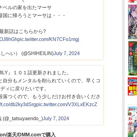
ナベルの家を出たマーサ
母国に帰ろうとマーサは・・・
最新話はこちらから?
wtOJ8hGh
pic.twitter.com/KN7CFo1mgj
へい） (@SHIHEILIN)
July 7, 2024
AMILY』１０１話更新されました。
と自分もメンタルを削られていくので、早くコ
メディに戻りたいです。
段落つくので、もう少しだけお付き合いくださ
//t.co/db2ky3dSrg
pic.twitter.com/V3XLxEKzcZ
@_tatsuyaendo_)
July 7, 2024
zon/楽天/DMM.comで購入