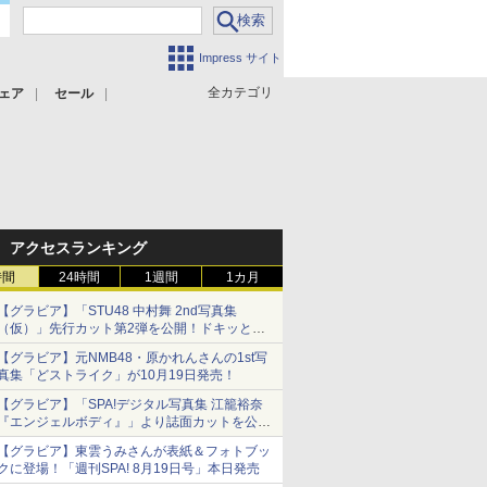
Impress サイト
全カテゴリ
ェア
セール
アクセスランキング
時間
24時間
1週間
1カ月
【グラビア】「STU48 中村舞 2nd写真集
（仮）」先行カット第2弾を公開！ドキッとす
るランジェリーカットなど新たな挑戦
【グラビア】元NMB48・原かれんさんの1st写
真集「どストライク」が10月19日発売！
【グラビア】「SPA!デジタル写真集 江籠裕奈
『エンジェルボディ』」より誌面カットを公
開！
【グラビア】東雲うみさんが表紙＆フォトブッ
クに登場！「週刊SPA! 8月19日号」本日発売