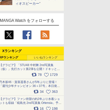
ィオスピーカー”
MANGA Watch をフォローする
Xランキング
RPランキング
いいねランキング
【グラビア】「STU48 中村舞 2nd写真集
（仮）」先行カット第2弾を公開！ドキッとす
るランジェリーカットなど新たな挑戦
78
1729
pic.x.com/9uvxXReveK
乃木坂46・賀喜遥香さんが5年ぶりに登場！
「週刊少年チャンピオン 36＋37号」本日発
売 pic.x.com/2Mo85ZlRvK
34
363
【グラビア】ファン待望の約2年ぶり水着ショ
ットも収録「椛島光 2nd写真集 Ortensia」予約
受付開始 10月30日発売
16
198