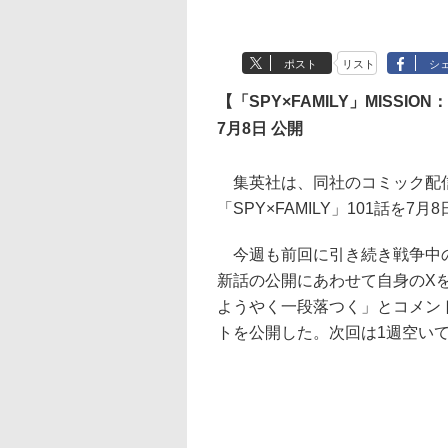
ポスト
リスト
シ
【「SPY×FAMILY」MISSION：
7月8日 公開
集英社は、同社のコミック配
「SPY×FAMILY」101話を7
今週も前回に引き続き戦争中の
新話の公開にあわせて自身のX
ようやく一段落つく」とコメン
トを公開した。次回は1週空いて