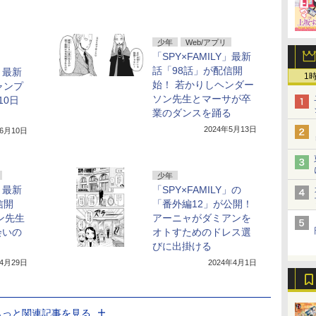
少年
Web/アプリ
「SPY×FAMILY」最新
話「98話」が配信開
Y」最新
1
始！ 若かりしヘンダー
ャンプ
ソン先生とマーサが卒
10日
業のダンスを踊る
2024年5月13日
年6月10日
少年
Y」最新
「SPY×FAMILY」の
信開
「番外編12」が公開！
ン先生
アーニャがダミアンを
会いの
オトすためのドレス選
びに出掛ける
年4月29日
2024年4月1日
もっと関連記事を見る