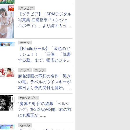
グラビア
【グラビア】「SPA!デジタル
写真集 江籠裕奈『エンジェ
ルボディ』」より誌面カット
を公開！
セール
【Kindleセール】「金色のガ
ッシュ！！」「三体」「読書
する脳」まで。幅広いジャン
ルの電子書籍が最大65％オ
グッズ
コラボ
フ！「Kindle本サマーセー
麻雀漫画の不朽の名作「哭き
ル」第2弾が開催中！
の竜」ラベルのウイスキーが
本日より予約受付を開始。8
月16日まで
Web/アプリ
“魔弾の射手”の終幕「ヘルシ
ング」第32話が公開。君の前
にも魔王が……
セール