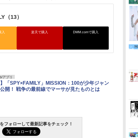
ILY（13）
購入
楽天で購入
DMM.comで購入
b/アプリ
「SPY×FAMILY」MISSION：100が少年ジャン
公開！ 戦争の最前線でマーサが見たものとは
tchをフォローして最新記事をチェック！