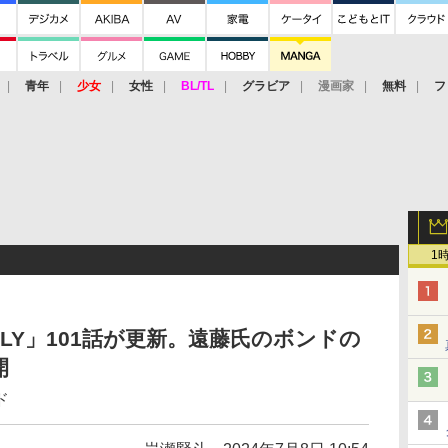
青年
少女
女性
BL/TL
グラビア
漫画家
無料
フ
1
MILY」101話が更新。遠藤氏のボンドの
開
ド