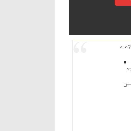
＜＜?
■
?
□