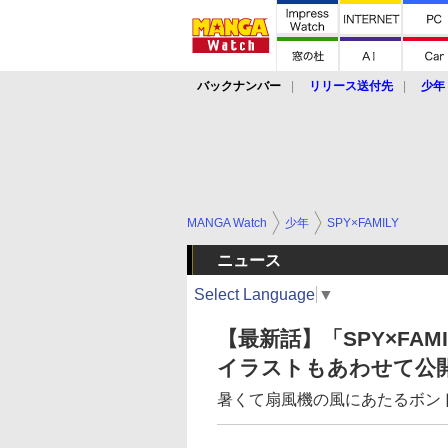
バックナンバー
リリース送付先
少年
MANGA Watch
少年
SPY×FAMILY
ニュース
Select Language
▼
【最新話】「SPY×FA
イラストもあわせて公
暑くて扇風機の風にあたるボン