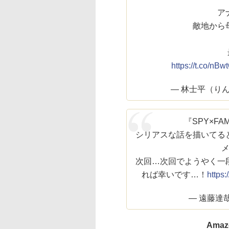
ア
敵地から
https://t.co/nB
— 林士平（りんし
『SPY×F
シリアスな話を描いてる
次回…次回でようやく一
れば幸いです…！
https:
— 遠藤達哉 (
Ama