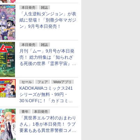
行配信開始
本日発売
雑誌
「人生逆転ダンジョン」が表
紙に登場！「別冊少年マガジ
ン」9月号本日発売！
本日発売
雑誌
月刊「ムー」9月号が本日発
売！ 総力特集は「知られざ
る死後の世界『霊界宇宙』の
謎」特別企画は「西郷隆盛の
不死伝説」
セール
フェア
Web/アプリ
KADOKAWAコミックス241
シリーズが無料・99円・
30％OFFに！「カドコミフ
ェア 2026」第2弾が開催中！
青年
本日発売
「異世界エルフ村のおまわり
さん」1巻が本日発売！ ラブ
要素もある異世界警察コメデ
ィ