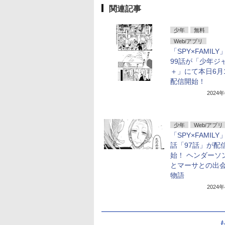
関連記事
少年
無料
Web/アプリ
「SPY×FAMIL
99話が「少年ジ
＋」にて本日6月
配信開始！
2024
少年
Web/アプリ
「SPY×FAMIL
話「97話」が配
始！ ヘンダーソ
とマーサとの出
物語
2024