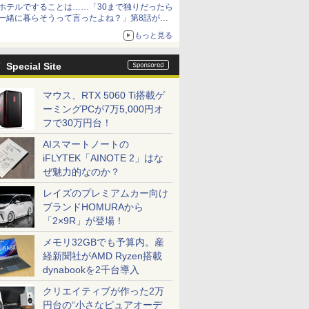
ホテルですることは……「30まで独りだったら
一緒に暮らそうって言ったよね？」第8話が無
料公開。一緒にお風呂！
もっと見る
Special Site
マウス、RTX 5060 Ti搭載ゲ
ーミングPCが7万5,000円オ
フで30万円台！
AIスマートノートの
iFLYTEK「AINOTE 2」はな
ぜ魅力的なのか？
レイズのプレミアムカー向け
ブランドHOMURAから
「2×9R」が登場！
メモリ32GBでも予算内。産
経新聞社がAMD Ryzen搭載
dynabookを2千台導入
クリエイティブが作った2万
円台の“小さなピュアオーデ