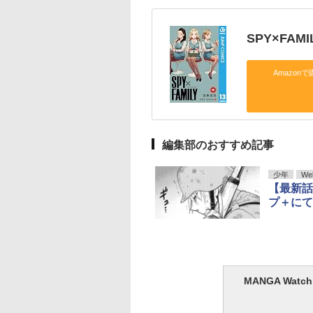
SPY×FAM
Amazonで
編集部のおすすめ記事
少年
We
【最新話】
プ＋にて
MANGA Wa