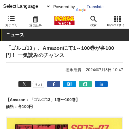
Powered by
Translate
MANGA Watch
少年
ゴルゴ13
カテゴリ
過去記事
検索
Impressサイト
ニュース
「ゴルゴ13」、Amazonにて1～100巻が各100
円！ 一気読みのチャンス
徳永浩貴
2024年7月8日 10:47
リスト
【Amazon：「ゴルゴ13」1巻〜100巻】
価格：各100円