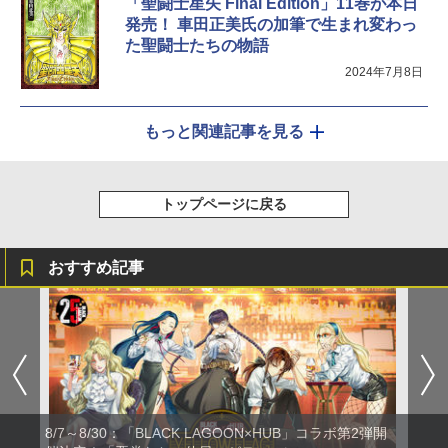
「聖闘士星矢 Final Edition」11巻が本日
発売！ 車田正美氏の加筆で生まれ変わっ
た聖闘士たちの物語
2024年7月8日
もっと関連記事を見る
トップページに戻る
おすすめ記事
8/7～8/30：「BLACK LAGOON×HUB」コラボ第2弾開