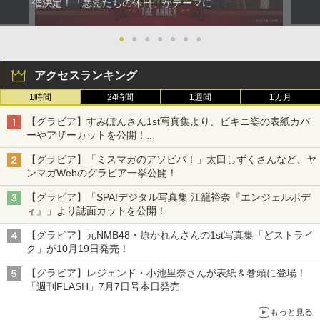
催決定！「悪党たちの休日」がテーマに
●
●
●
●
●
●
●
アクセスランキング
1時間
24時間
1週間
1カ月
【グラビア】すみぽんさん1st写真集より、ビキニ姿の表紙カバ
ーやアザーカットを公開！
タイトルは「offcourt（オフコート）」に決定
【グラビア】「ミスマガのアソビバ！」太田しずくさんなど、ヤ
ンマガWebのグラビア一挙公開！
【グラビア】「SPA!デジタル写真集 江籠裕奈『エンジェルボデ
ィ』」より誌面カットを公開！
【グラビア】元NMB48・原かれんさんの1st写真集「どストライ
ク」が10月19日発売！
【グラビア】レジェンド・小池里奈さんが表紙＆巻頭に登場！
「週刊FLASH」7月7日号本日発売
もっと見る