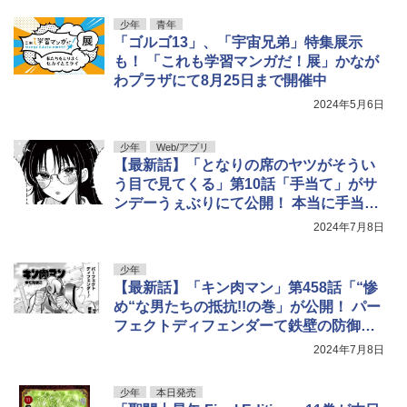
少年
青年
「ゴルゴ13」、「宇宙兄弟」特集展示
も！ 「これも学習マンガだ！展」かなが
わプラザにて8月25日まで開催中
2024年5月6日
少年
Web/アプリ
【最新話】「となりの席のヤツがそうい
う目で見てくる」第10話「手当て」がサ
ンデーうぇぶりにて公開！ 本当に手当だ
け……？
2024年7月8日
少年
【最新話】「キン肉マン」第458話「“惨
め“な男たちの抵抗!!の巻」が公開！ パー
フェクトディフェンダーて鉄壁の防御を
固めるネメシス――！
2024年7月8日
少年
本日発売