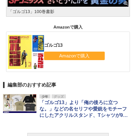
「ゴルゴ13」100巻書影
Amazonで購入
ゴルゴ13
編集部のおすすめ記事
少年
グッズ
「ゴルゴ13」より「俺の後ろに立つ
な。」などの名セリフや愛銃をモチーフ
にしたアクリルスタンド、Tシャツが9月
下旬発売