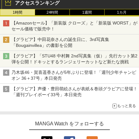
アクセスランキング
1時間
24時間
1週間
1カ月
【Amazonセール】「新装版 クローズ」と「新装版 WORST」が
セール価格で販売中！
【グラビア】中田花奈さんの誕生日に、3rd写真集
「Bougainvillea」の書影を公開
【グラビア】「STU48 中村舞 2nd写真集（仮）」先行カット第2
弾を公開！ドキッとするランジェリーカットなど新たな挑戦
乃木坂46・賀喜遥香さんが5年ぶりに登場！「週刊少年チャンピ
オン 36＋37号」本日発売
【グラビア】声優・豊田萌絵さんが表紙＆巻頭グラビアに登場！
「週刊プレイボーイ33号」本日発売
もっと見る
MANGA Watch をフォローする