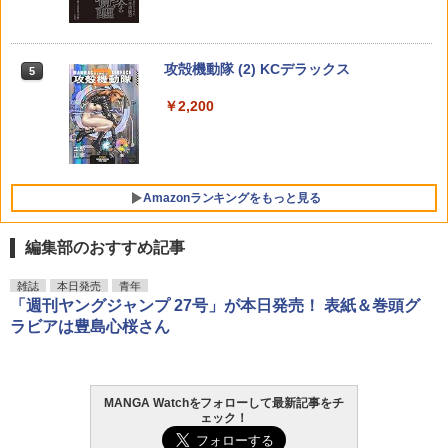
￥1,090
あかね噺 23 （ジャンプコミックス） [
黄昏流星群（80） 【電子書籍】[ 弘兼憲
死に戻り令嬢のルチェッタ 6 （花とゆめ
5
5
5
出口夏希1st写真集 liberte [ 出口 夏希 ]
5
馬上 鷹将 ]
史 ]
コミックス） [ 天乃 忍 ]
攻殻機動隊 (2) KCデラックス
5
￥2,860
￥572
￥759
￥594
週刊少年サンデー 2026年35号（2026年
異世界居酒屋「のぶ」(22) (角川コミッ
5
5
￥2,200
7月29日発売号） [雑誌]
クス・エース)
￥379
￥832
Amazonランキングをもっと見る
編集部のおすすめ記事
髙野真央1st写真集 まおのこと、
雑誌
本日発売
青年
1
「週刊ヤングジャンプ 27号」が本日発売！ 表紙＆巻頭グ
￥3,630
ラビアは豊島心桜さん
MANGA Watchをフォローして最新記事をチ
ェック！
日向坂46 藤嶌果歩 1st写真集 果実の歩
2
幅