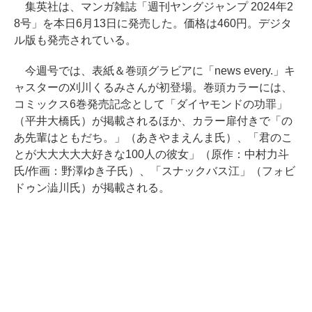
集英社は、マンガ雑誌「週刊ヤングジャンプ 2024年2
8号」を本日6月13日に発売した。価格は460円。デジタ
ル版も発売されている。
今週号では、表紙＆巻頭グラビアに「news every.」キ
ャスターの刈川くるみさんが初登場。巻頭カラーには、
コミックス6巻発売記念として「ダイヤモンドの功罪」
（平井大橋氏）が掲載されるほか、カラー扉付きで「の
あ先輩はともだち。」（あきやまえんま氏）、「君のこ
とが大大大大大好きな100人の彼女」（原作：中村力斗
氏/作画：野澤ゆき子氏）、「スナックバス江」（フォビ
ドゥン澁川氏）が掲載される。