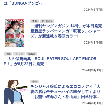
は「BUNGO-ブンゴ-」
2024年3月7日
青年
本日発売
「週刊ヤングマガジン 14号」が本日発売
超新星ラッパーマンガ「咲花ソルジャー
ズ」が新連載＆巻頭カラー!
2024年3月4日
少年
グッズ
漫画家
「大久保篤画集 SOUL EATER SOUL ART ENCOR
E！」が8月22日に発売！
2024年6月13日
青年
チンジャオ娘氏によるエロコメディ「人
妻の唇は缶チューハイの味がして」より
「お堅い叔母さん・郡山結」回単行本が
発売前に重版決定！
2024年6月13日