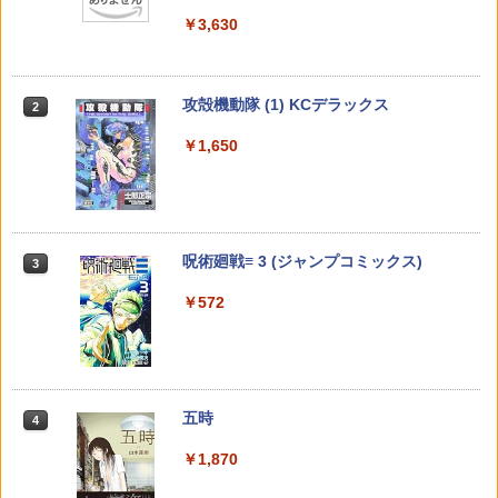
月29日発売] [雑誌]
グガンガンコミックス)
￥3,630
￥400
￥770
ONE PIECE モノクロ版 114 【電子書
どうしようもない僕とキスしよう After
【楽天ブックス限定特典】My Girl vol.4
山と食欲と私 21 （バンチコミックス） [
2
2
2
2
籍】[ 尾田栄一郎 ]
Story （フラワーCアルファ） [ 北川み
6(綾咲穂音 ブロマイド1枚（L判 /絵柄全
信濃川 日出雄 ]
ゆき ]
2種のうち1枚ランダム封入）)
攻殻機動隊 (1) KCデラックス
2
￥543
￥726
￥594
￥1,980
【電子版】ガンダムエース ２０２６年
宇宙兄弟（４６） (モーニングコミック
2
2
￥1,650
９月号 Ｎｏ．２８９ [雑誌]
ス)
￥800
￥1,131
逃げ上手の若君 26 【電子書籍】[ 松井優
キングダム 79 【電子書籍】[ 原泰久 ]
今宵もお待ちしております（7） （フラ
【特典】GIANNA HOMMES ISSUE05 c
3
3
3
3
征 ]
ワーCアルファ） [ 北川みゆき ]
over 本田響矢(B4サイズ両面フォトカー
ド)
￥732
呪術廻戦≡ 3 (ジャンプコミックス)
3
￥572
￥594
ヤングマガジン 2026年36・37号 [2026
メダリスト（１５） (アフタヌーンコミ
￥2,200
3
3
￥572
年8月3日発売] [雑誌]
ックス)
￥510
￥869
SAKAMOTO DAYS 28 （ジャンプコミ
【中古】MONSTER ＜全18巻セット＞
それでも弟は恋したがる 8 （花とゆめコ
4
日向坂46 藤嶌果歩 ファースト写真集 果
4
4
4
ックス） [ 鈴木 祐斗 ]
/ 浦沢直樹（コミックセット）
ミックス） [ 林 みかせ ]
実の歩幅[本/雑誌] (単行本・ムック) / 菊
地泰久/撮影
五時
4
￥572
￥3,958
￥594
週刊少年ジャンプ (34号)
メイドインアビス (１５) (バンブーコミ
4
4
￥2,640
￥1,870
ックス)
￥320