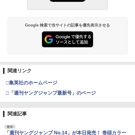
￥2,640
Google 検索で当サイトの記事を優先表示させる
溝端葵 1st写真集 「あおいままで。」
3
￥3,630
関連リンク
伊藤彩沙 写真集 アヤサージュ
4
□集英社のホームページ
￥3,960
□「週刊ヤングジャンプ最新号」のページ
関連記事
村重杏奈写真集「あんな」
5
青年
￥3,300
「週刊ヤングジャンプ No.14」が本日発売！ 巻頭カラー