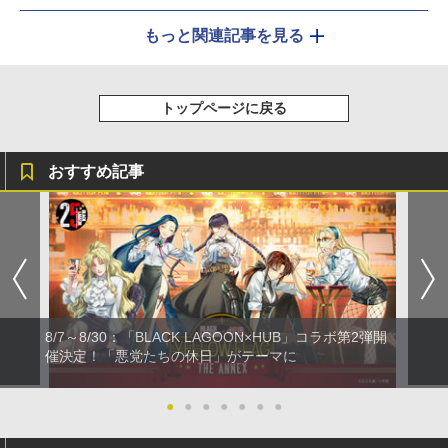
もっと関連記事を見る
トップページに戻る
おすすめ記事
8/7～8/30：「BLACK LAGOON×HUB」コラボ第2弾開
催決定！「悪党たちの休日」がテーマに
●
●
●
●
●
●
●