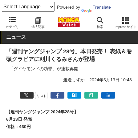
Powered by
Translate
MANGA Watch
雑誌
週刊ヤングジャンプ
カテゴリ
過去記事
検索
Impressサイト
ニュース
「週刊ヤングジャンプ 28号」本日発売！ 表紙＆巻
頭グラビアに刈川くるみさんが登場
「ダイヤモンドの功罪」が連載再開
渡邊しずか
2024年6月13日 10:48
リスト
【週刊ヤングジャンプ 2024年28号】
6月13日 発売
価格：460円