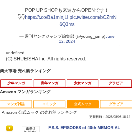
POP UP SHOPも来週からOPENです！
👇👇
https://t.co/Ba1minjLli
pic.twitter.com/bCZmN
6Q3ms
— 週刊ヤングジャンプ編集部 (@young_jump)
June
12, 2024
undefined
(C) SHUEISHA Inc. All rights reserved.
楽天市場 売れ筋ランキング
少年マンガ
青年マンガ
少女マンガ
グラビア
Amazon マンガランキング
マンガ雑誌
コミック
公式ムック
グラビア
ブラッククローバー 20 【電子書籍】[ 田
【漫画全巻セット】【中古】ハーメルン
【3千円以上送料無料】マロニエ王国の
【POD】河北彩花1st.写真集 SAIKA [ 河
1
1
1
1
畠裕基 ]
のバイオリン弾き ＜1〜37巻完結＞ 渡辺
七人の騎士 9／岩本ナオ
北彩花 ]
Amazon 公式ムック の売れ筋ランキング
道明
更新日時：2026/08/06 18:14
￥460
￥594
￥1,507
￥3,400
週刊少年マガジン 2026年35号[2026年7
薬屋のひとりごと 17巻 (デジタル版ビッ
F.S.S. EPISODES of 40th MEMORIAL
1
1
1