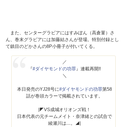
また、センターグラビアにはすみぽん（高倉菫）さ
ん、巻末グラビアには加藤結さんが登場。特別付録とし
て鎮目のどかさんの8P小冊子が付いてくる。
／
『
#ダイヤモンドの功罪
』連載再開‼
＼
本日発売のYJ28号に
#ダイヤモンドの功罪
第58
話が巻頭カラーで掲載されています。
|◤VS成城オリオンズ戦！
日本代表の元チームメイト・奈津緒との試合で
綾瀬川は…。◢|