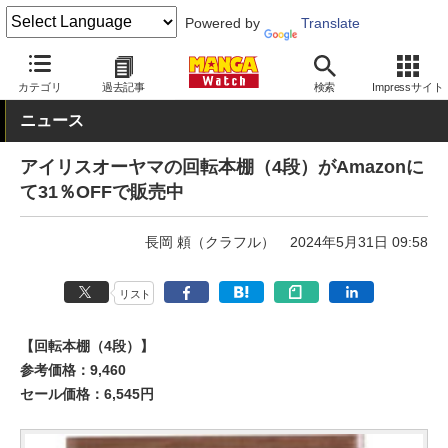
Powered by
Translate
MANGA Watch
セール
カテゴリ
過去記事
検索
Impressサイト
ニュース
アイリスオーヤマの回転本棚（4段）がAmazonに
て31％OFFで販売中
長岡 頼（クラフル）
2024年5月31日 09:58
リスト
【回転本棚（4段）】
参考価格：9,460
セール価格：6,545円