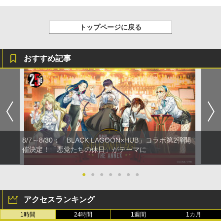
トップページに戻る
おすすめ記事
8/7～8/30：「BLACK LAGOON×HUB」コラボ第2弾開
催決定！「悪党たちの休日」がテーマに
●
●
●
●
●
●
●
アクセスランキング
1時間
24時間
1週間
1カ月