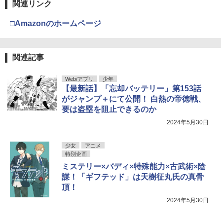
関連リンク
□Amazonのホームページ
関連記事
Web/アプリ
少年
【最新話】「忘却バッテリー」第153話
がジャンプ＋にて公開！ 白熱の帝徳戦、
要は盗塁を阻止できるのか
2024年5月30日
少女
アニメ
特別企画
ミステリー×バディ×特殊能力×古武術×陰
謀！「ギフテッド」は天樹征丸氏の真骨
頂！
2024年5月30日