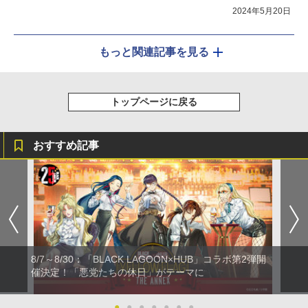
2024年5月20日
もっと関連記事を見る
トップページに戻る
おすすめ記事
8/7～8/30：「BLACK LAGOON×HUB」コラボ第2弾開
催決定！「悪党たちの休日」がテーマに
●
●
●
●
●
●
●