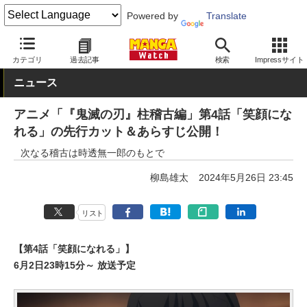
Powered by
Translate
MANGA Watch
アニメ
カテゴリ
過去記事
検索
Impressサイト
ニュース
アニメ「『鬼滅の刃』柱稽古編」第4話「笑顔にな
れる」の先行カット＆あらすじ公開！
次なる稽古は時透無一郎のもとで
柳島雄太
2024年5月26日 23:45
リスト
【第4話「笑顔になれる」】
6月2日23時15分～ 放送予定