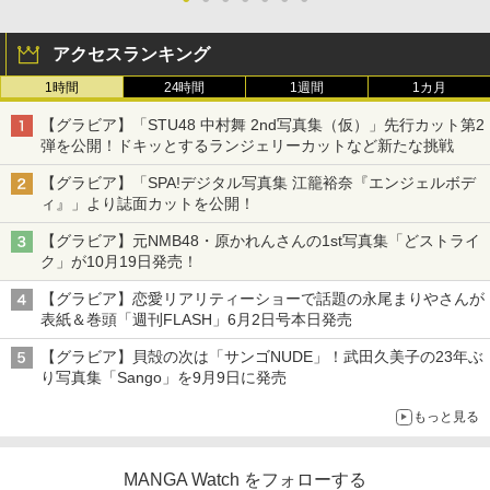
アクセスランキング
1時間
24時間
1週間
1カ月
【グラビア】「STU48 中村舞 2nd写真集（仮）」先行カット第2
弾を公開！ドキッとするランジェリーカットなど新たな挑戦
【グラビア】「SPA!デジタル写真集 江籠裕奈『エンジェルボデ
ィ』」より誌面カットを公開！
【グラビア】元NMB48・原かれんさんの1st写真集「どストライ
ク」が10月19日発売！
【グラビア】恋愛リアリティーショーで話題の永尾まりやさんが
表紙＆巻頭「週刊FLASH」6月2日号本日発売
【グラビア】貝殻の次は「サンゴNUDE」！武田久美子の23年ぶ
り写真集「Sango」を9月9日に発売
もっと見る
MANGA Watch をフォローする