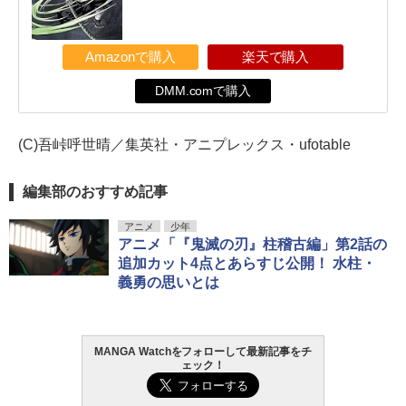
Amazonで購入
楽天で購入
DMM.comで購入
(C)吾峠呼世晴／集英社・アニプレックス・ufotable
編集部のおすすめ記事
アニメ
少年
アニメ「『鬼滅の刃』柱稽古編」第2話の
追加カット4点とあらすじ公開！ 水柱・
義勇の思いとは
MANGA Watchをフォローして最新記事をチ
ェック！