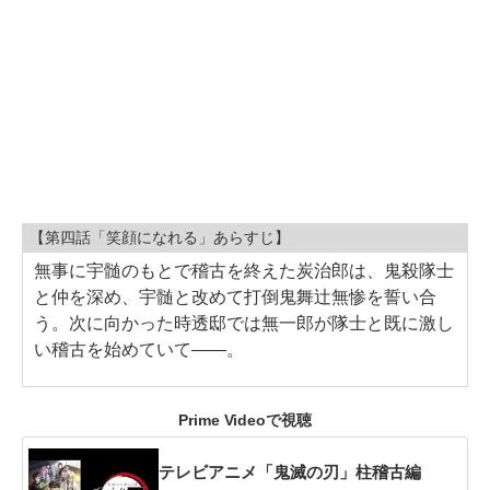
【第四話「笑顔になれる」あらすじ】
無事に宇髄のもとで稽古を終えた炭治郎は、鬼殺隊士
と仲を深め、宇髄と改めて打倒鬼舞辻無惨を誓い合
う。次に向かった時透邸では無一郎が隊士と既に激し
い稽古を始めていて――。
Prime Videoで視聴
テレビアニメ「鬼滅の刃」柱稽古編