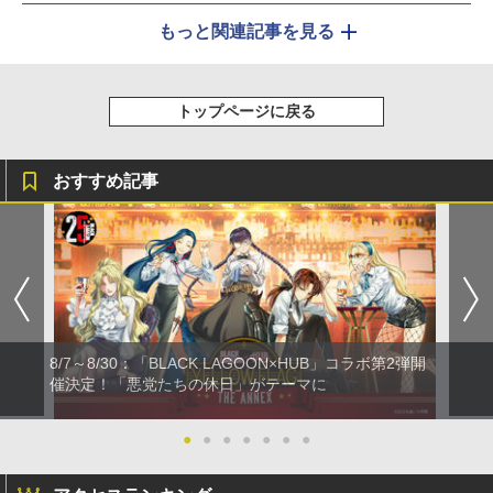
もっと関連記事を見る
トップページに戻る
おすすめ記事
8/7～8/30：「BLACK LAGOON×HUB」コラボ第2弾開
催決定！「悪党たちの休日」がテーマに
●
●
●
●
●
●
●