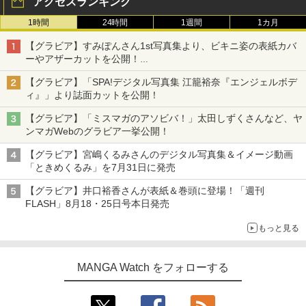
アクセスランキング
1時間
24時間
1週間
1カ月
【グラビア】すみぽんさん1st写真集より、ビキニ姿の表紙カバ
ーやアザーカットを公開！
タイトルは「offcourt（オフコート）」に決定
【グラビア】「SPA!デジタル写真集 江籠裕奈『エンジェルボデ
ィ』」より誌面カットを公開！
【グラビア】「ミスマガのアソビバ！」太田しずくさんなど、ヤ
ンマガWebのグラビア一挙公開！
【グラビア】宮嶋くるみさんのデジタル写真集＆イメージ動画
「ときめくるみ」を7月31日に発売
【グラビア】井口裕香さんが表紙＆巻頭に登場！「週刊
FLASH」8月18・25日号本日発売
もっと見る
MANGA Watch をフォローする