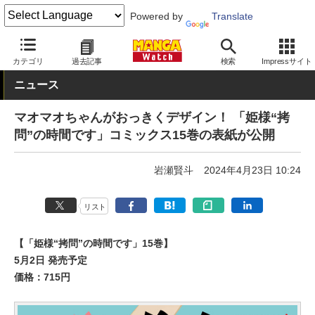
Powered by
Translate
MANGA Watch
少年
姫様拷問の時間です
カテゴリ
過去記事
検索
Impressサイト
ニュース
マオマオちゃんがおっきくデザイン！ 「姫様“拷
問”の時間です」コミックス15巻の表紙が公開
岩瀬賢斗
2024年4月23日 10:24
リスト
【「姫様“拷問”の時間です」15巻】
5月2日 発売予定
価格：715円