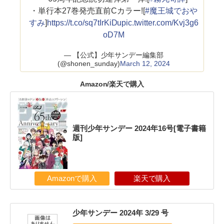
・単行本27巻発売直前Cカラー![
#魔王城でおや
すみ
]
https://t.co/sq7tIrKiDu
pic.twitter.com/Kvj3g6
oD7M
— 【公式】少年サンデー編集部
(@shonen_sunday)
March 12, 2024
Amazon/楽天で購入
週刊少年サンデー 2024年16号[電子書籍
版]
Amazonで購入
楽天で購入
少年サンデー 2024年 3/29 号