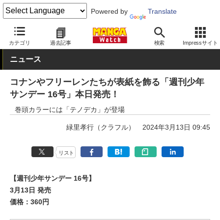
Powered by
Translate
MANGA Watch
少年
カテゴリ
過去記事
検索
Impressサイト
ニュース
コナンやフリーレンたちが表紙を飾る「週刊少年
サンデー 16号」本日発売！
巻頭カラーには「テノデカ」が登場
緑里孝行（クラフル）
2024年3月13日 09:45
リスト
【週刊少年サンデー 16号】
3月13日 発売
価格：360円