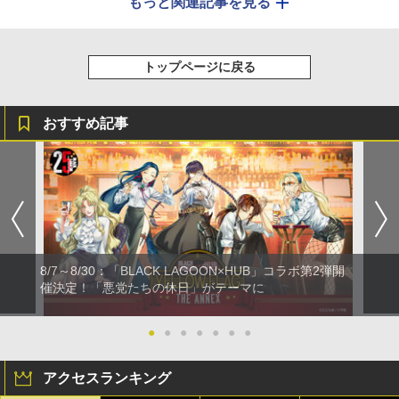
もっと関連記事を見る
トップページに戻る
おすすめ記事
8/7～8/30：「BLACK LAGOON×HUB」コラボ第2弾開
催決定！「悪党たちの休日」がテーマに
●
●
●
●
●
●
●
アクセスランキング