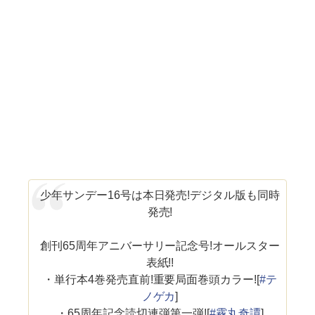
少年サンデー16号は本日発売!デジタル版も同時
発売!
創刊65周年アニバーサリー記念号!オールスター
表紙!!
・単行本4巻発売直前!重要局面巻頭カラー![
#テ
ノゲカ
]
・65周年記念読切連弾第一弾![
#霧丸奇譚
]