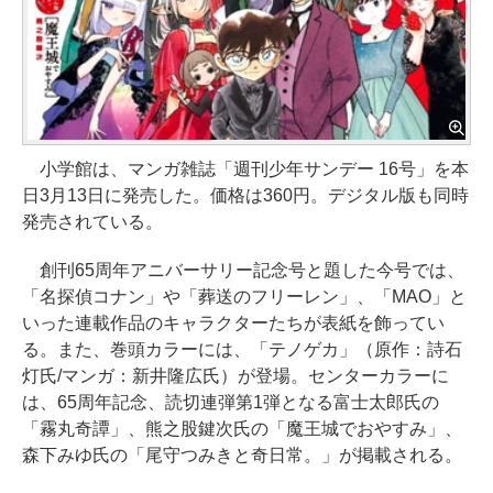
小学館は、マンガ雑誌「週刊少年サンデー 16号」を本
日3月13日に発売した。価格は360円。デジタル版も同時
発売されている。
創刊65周年アニバーサリー記念号と題した今号では、
「名探偵コナン」や「葬送のフリーレン」、「MAO」と
いった連載作品のキャラクターたちが表紙を飾ってい
る。また、巻頭カラーには、「テノゲカ」（原作：詩石
灯氏/マンガ：新井隆広氏）が登場。センターカラーに
は、65周年記念、読切連弾第1弾となる富士太郎氏の
「霧丸奇譚」、熊之股鍵次氏の「魔王城でおやすみ」、
森下みゆ氏の「尾守つみきと奇日常。」が掲載される。