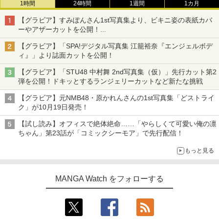
1時間
24時間
1週間
1カ月
【グラビア】すみぽんさん1st写真集より、ビキニ姿の表紙カバ
ーやアザーカットを公開！
タイトルは「offcourt（オフコート）」に決定
【グラビア】「SPA!デジタル写真集 江籠裕奈『エンジェルボデ
ィ』」より誌面カットを公開！
【グラビア】「STU48 中村舞 2nd写真集（仮）」先行カット第2
弾を公開！ドキッとするランジェリーカットなど新たな挑戦
【グラビア】元NMB48・原かれんさんの1st写真集「どストライ
ク」が10月19日発売！
【試し読み】オフィスで絶体絶命……「やらしくて可愛い俺の凛
ちゃん」第23話が「コミックシーモア」で先行配信！
もっと見る
MANGA Watch をフォローする