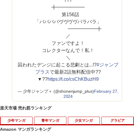
???
╋━━━━━━
第156話
「ババババヴヴヴヴバラバラ」
━━━━━━╋
／
ファンですよ！
コレクターなんで！私！
＼
囚われたデンジに起こる悲劇とは...!?
#ジャンプ
プラス
で最新2話無料配信中??
▼??
https://t.co/csChKBuzH9
— 少年ジャンプ＋ (@shonenjump_plus)
February 27,
2024
楽天市場 売れ筋ランキング
少年マンガ
青年マンガ
少女マンガ
グラビア
Amazon マンガランキング