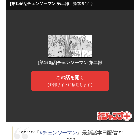
??? ??『
#チェンソーマン
』最新話本日配信??