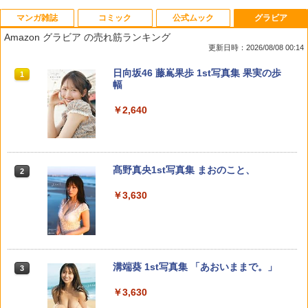
マンガ雑誌
コミック
公式ムック
グラビア
ニシトーキョーメタルブラザーズ 1 （ジ
孔明のヨメ。 19 （まんがタイムコミッ
なまいきざかり。【通常版】 15 【電子
【送料無料】忘れられない人 山下美月1s
1
1
1
1
ャンプコミックス） [ 瀬澤 ノブコ ]
クス） [ 杜康潤 ]
書籍】[ ミユキ蜜蜂 ]
t写真集／須江隆治／山下美月
Amazon グラビア の売れ筋ランキング
更新日時：2026/08/08 00:14
￥770
￥935
￥594
￥1,980
週刊少年サンデー 2026年36・37合併号
ビビビコミック 創刊記念号 ([実用品])
F.S.S. EPISODES of 40th MEMORIAL
日向坂46 藤嶌果歩 1st写真集 果実の歩
1
1
1
1
（2026年8月5日発売号） [雑誌]
幅
￥-
￥3,630
￥379
￥2,640
ちびゴジラの逆襲（1） （コロコロコミ
マネマネにちにち（4） （ゲッサンSSC
なまいきざかり。 14 【電子書籍】[ ミユ
【特典】GIANNA Plus #11 cover 池崎
2
2
2
2
ックス） [ ひこちゃん ]
S） [ 山本崇一朗 ]
キ蜜蜂 ]
理人＆木村柾哉(片観音ピンナップ)
攻殻機動隊 (1) KCデラックス
2
￥770
￥935
￥594
￥1,980
週刊少年マガジン 2026年36・37号[202
薬屋のひとりごと 17巻 (デジタル版ビッ
髙野真央1st写真集 まおのこと、
2
2
2
￥1,650
6年8月5日発売] [雑誌]
グガンガンコミックス)
￥3,630
￥400
￥770
黒月のイェルクナハト（5） 【電子書
うちこもり妻はコスプレ配信者 2 （ま
なまいきざかり。 13 【電子書籍】[ ミユ
【送料無料】思い出の順番 日向坂46河田
3
3
3
3
籍】[ スズモトコウ ]
んがタイムコミックス） [ ねぎし匠美 ]
キ蜜蜂 ]
陽菜1st写真集／細居幸次郎／河田陽菜
呪術廻戦≡ 3 (ジャンプコミックス)
3
￥792
￥935
￥594
￥2,200
COMIC快楽天 2026年 09月号 [雑誌]
メイドインアビス (１５) (バンブーコミ
溝端葵 1st写真集 「あおいままで。」
3
3
3
￥572
ックス)
￥990
￥3,630
￥1,100