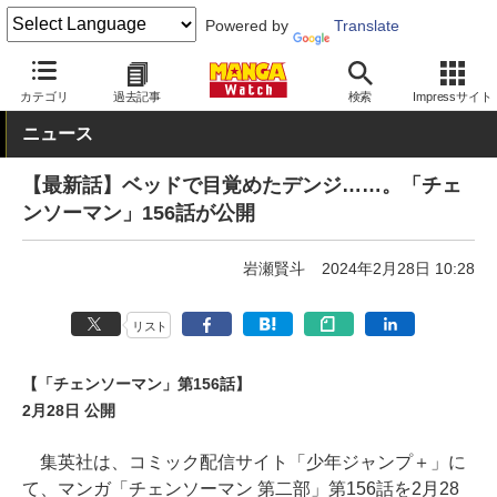
Powered by
Translate
MANGA Watch
少年
チェンソーマン
カテゴリ
過去記事
検索
Impressサイト
ニュース
【最新話】ベッドで目覚めたデンジ……。「チェ
ンソーマン」156話が公開
岩瀬賢斗
2024年2月28日 10:28
リスト
【「チェンソーマン」第156話】
2月28日 公開
集英社は、コミック配信サイト「少年ジャンプ＋」に
て、マンガ「チェンソーマン 第二部」第156話を2月28