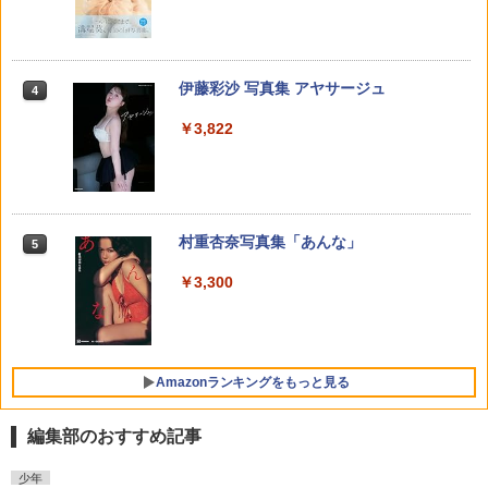
追放されたチート付与魔術師は気ままな
くちべた食堂 7 （ビームコミックス）
なまいきざかり。 12 【電子書籍】[ ミユ
【特典】GIANNA HOMMES ISSUE05 c
4
4
4
4
セカンドライフを謳歌する。 〜俺は武
[ 梵辛 ]
キ蜜蜂 ]
over 山中柔太朗(B4サイズ両面ピンナッ
器だけじゃなく、あらゆるものに『強化
プ)
攻殻機動隊 (2) KCデラックス
4
ポイント』を付与できるし、俺の意思で
￥946
￥594
いつでも効果を【電子書籍】
￥2,200
週刊少年マガジン 2026年35号[2026年7
宇宙兄弟（４６） (モーニングコミック
伊藤彩沙 写真集 アヤサージュ
4
4
4
￥2,200
月29日発売] [雑誌]
ス)
￥792
￥3,822
￥400
￥1,131
世界を救うために亜人と朝チュンできま
なまいきざかり。 11 【電子書籍】[ ミユ
日向坂46 藤嶌果歩 ファースト写真集 果
5
5
5
すか？ 10 【電子書籍】[ 音井 れこ丸
キ蜜蜂 ]
実の歩幅[本/雑誌] (単行本・ムック) / 菊
]
このクラスにギャルはいない 4 【電子書
地泰久/撮影
五時
5
5
籍】[ 時田時雨 ]
￥594
￥968
【電子版】ガンダムエース ２０２６年
メダリスト（１５） (アフタヌーンコミ
村重杏奈写真集「あんな」
￥2,640
5
5
5
￥1,870
９月号 Ｎｏ．２８９ [雑誌]
ックス)
￥792
￥3,300
￥800
￥869
Amazonランキングをもっと見る
編集部のおすすめ記事
少年