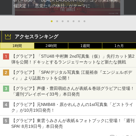
8/7～8/30：「BLACK LAGOON×HUB」コラボ第2弾開
催決定！「悪党たちの休日」がテーマに
●
●
●
●
●
●
●
アクセスランキング
1時間
24時間
1週間
1カ月
【グラビア】「STU48 中村舞 2nd写真集（仮）」先行カット第2
弾を公開！ドキッとするランジェリーカットなど新たな挑戦
【グラビア】「SPA!デジタル写真集 江籠裕奈『エンジェルボデ
ィ』」より誌面カットを公開！
【グラビア】声優・豊田萌絵さんが表紙＆巻頭グラビアに登場！
「週刊プレイボーイ33号」本日発売
【グラビア】元NMB48・原かれんさんの1st写真集「どストライ
ク」が10月19日発売！
【グラビア】東雲うみさんが表紙＆フォトブックに登場！「週刊
SPA! 8月19日号」本日発売