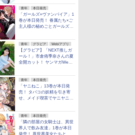
青年
本日発売
「ガールズ×ヴァンパイア」1
巻が本日発売！ 眷属たち×ご
主人様の秘めごとガールズラ
ブコメ
青年
グラビア
Web/アプリ
【グラビア】「NEXT推しガ
ール！」市倉侑季奈さんの夏
全開カット！ ヤンマガWeb
のグラビア公開
青年
本日発売
「ヤニねこ」13巻が本日発
売！ タバコの妖精を引き寄
せ、メイド喫茶でヤニヤニき
ゅん
青年
本日発売
「隣の部屋の女騎士は、異世
界人で飲み友達」1巻が本日
発売！ 異世界美女たちとハ