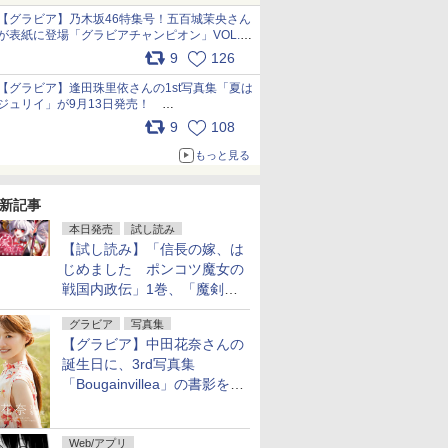
犬たちへ… pic.x.com/hEr88DgVyD
【グラビア】乃木坂46特集号！五百城茉央さん
が表紙に登場「グラビアチャンピオン」VOL.13
本日発売 先行カットを一部公開
9
126
pic.x.com/E8l8bN1zaJ
【グラビア】逢田珠里依さんの1st写真集「夏は
ジュリイ」が9月13日発売！
pic.x.com/9ampGWAO1t
9
108
もっと見る
新記事
本日発売
試し読み
【試し読み】「信長の嫁、は
じめました ポンコツ魔女の
戦国内政伝」1巻、「魔剣の
花嫁 -ヴァルキュリア-」1巻
グラビア
写真集
本日発売
【グラビア】中田花奈さんの
誕生日に、3rd写真集
「Bougainvillea」の書影を公
開
Web/アプリ