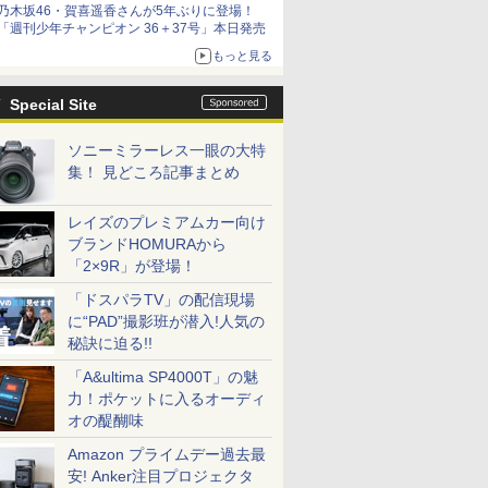
乃木坂46・賀喜遥香さんが5年ぶりに登場！
「週刊少年チャンピオン 36＋37号」本日発売
もっと見る
Special Site
ソニーミラーレス一眼の大特
集！ 見どころ記事まとめ
レイズのプレミアムカー向け
ブランドHOMURAから
「2×9R」が登場！
「ドスパラTV」の配信現場
に“PAD”撮影班が潜入!人気の
秘訣に迫る!!
「A&ultima SP4000T」の魅
力！ポケットに入るオーディ
オの醍醐味
Amazon プライムデー過去最
安! Anker注目プロジェクタ