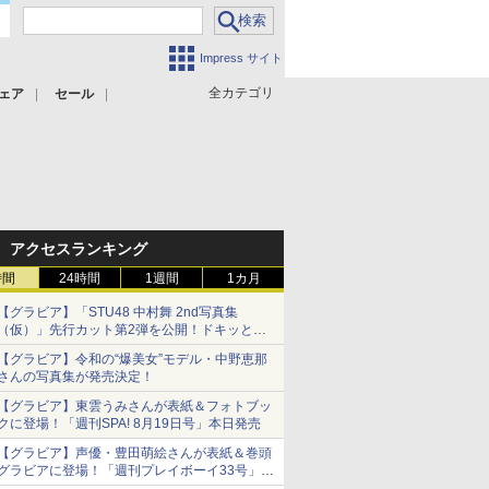
Impress サイト
全カテゴリ
ェア
セール
アクセスランキング
時間
24時間
1週間
1カ月
【グラビア】「STU48 中村舞 2nd写真集
（仮）」先行カット第2弾を公開！ドキッとす
るランジェリーカットなど新たな挑戦
【グラビア】令和の“爆美女”モデル・中野恵那
さんの写真集が発売決定！
【グラビア】東雲うみさんが表紙＆フォトブッ
クに登場！「週刊SPA! 8月19日号」本日発売
【グラビア】声優・豊田萌絵さんが表紙＆巻頭
グラビアに登場！「週刊プレイボーイ33号」本
日発売