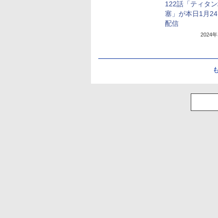
122話「ティタ
塞」が本日1月2
配信
2024