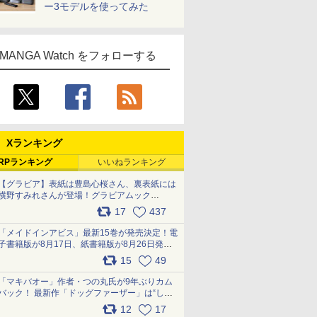
ー3モデルを使ってみた
MANGA Watch をフォローする
Xランキング
RPランキング
いいねランキング
【グラビア】表紙は豊島心桜さん、裏表紙には
横野すみれさんが登場！グラビアムック
「PARADE」2026夏号が本日発売
17
437
pic.x.com/hYZlU1GBwl
「メイドインアビス」最新15巻が発売決定！電
子書籍版が8月17日、紙書籍版が8月26日発
売！ 「回想器」のメッセージ＆ナナチの容態
15
49
は…… pic.x.com/SB3vTFdNbx
「マキバオー」作者・つの丸氏が9年ぶりカム
バック！ 最新作「ドッグファーザー」は“しゃ
べらない動物”とのリアルな暮らしを描く 「も
12
17
うこれ以上の幸せはない」……一緒に暮らす愛