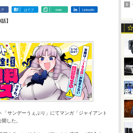
ェア
はてブ
note
LinkedIn
0話】
「サンデーうぇぶり」にてマンガ「ジャイアント
公開した。