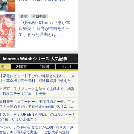
ーレム宅飲み
青年
本日発売
「ぴゅあ0.01mm」7巻が本
日発売！ 日野が告白を断っ
てしまった理由とは……
Impress Watchシリーズ 人気記事
時間
24時間
1週間
1カ月
【家電レビュー】手ごわい雑草との戦い、コメ
リの草刈機で完全勝利 掃除機感覚で使えた
吉野家、牛リブロースを熱々で提供する「極旨
牛鉄板ステーキ定食」を発売
本日発売「スヌーピー」圧縮収納ポーチ。ファ
スナー閉めるだけで着替えや荷物がスリムにま
とまる
ミスド「Mrs. GREEN APPLE」のコラボドーナ
ツ4種、いよいよ発売！
かつや、カツ丼や定食などが150円引きの「感
謝祭」8日間限定で実施！ ご飯大盛も無料