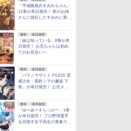
「平成敗残兵すみれちゃん」
11巻が本日発売！ 歌のお姉
さんに就任したすみれに新た
な騒動
青年
本日発売
「妹は知っている」8巻が本
日発売！ お兄ちゃんは初め
てのお見合いへ
青年
本日発売
「パラノマサイト FILE25 霊
感少女・黒鈴ミヲの邂逅 下
巻」が本日発売！ 公式スピ
ンオフの完結巻
青年
本日発売
「ゆーあーすらっがー」1巻
が本日発売！ プロ野球選手
を目指す女子高生の青春スト
ーリー