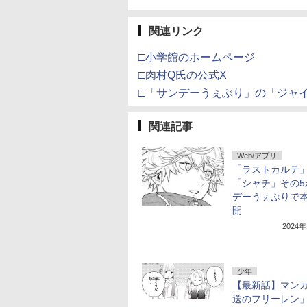
関連リンク
□小学館のホームページ
□肉村Q氏の公式X
□「サンデーうぇぶり」の「ジャ
関連記事
Web/アプリ
「ラストカルテ
「シャチ」その5
デーうぇぶりで
開
2024
少年
【最新話】マン
送のフリーレン