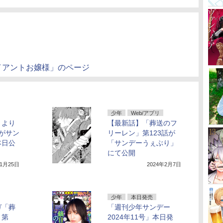
イアントお嬢様」のページ
少年
Web/アプリ
」より
【最新話】「葬送のフ
がサン
リーレン」第123話が
本日公
「サンデーうぇぶり」
にて公開
年1月25日
2024年2月7日
少年
本日発売
ガ「葬
「週刊少年サンデー
」第
2024年11号」本日発