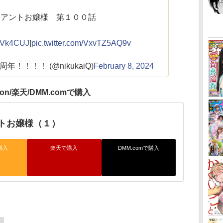
イアントお嬢様 第１００話
46Vk4CUJ
]
pic.twitter.com/VxvTZ5AQ9v
年！！！！ (@nikukaiQ)
February 8, 2024
zon/楽天/DMM.comで購入
トお嬢様（１）
購入
楽天で購入
DMM.comで購入
リ