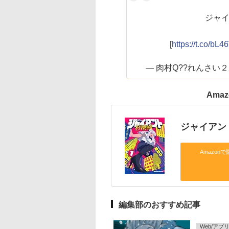
ジャ
[
https://t.co/bL
— 肉村Q??れんさい２周
Ama
ジャイアン
Amazonで
編集部のおすすめ記事
Web/アプ