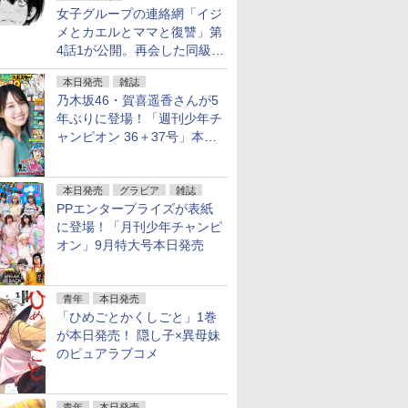
女子グループの連絡網「イジ
メとカエルとママと復讐」第
4話1が公開。再会した同級生
は……
本日発売
雑誌
乃木坂46・賀喜遥香さんが5
年ぶりに登場！「週刊少年チ
ャンピオン 36＋37号」本日
発売
本日発売
グラビア
雑誌
PPエンタープライズが表紙
に登場！「月刊少年チャンピ
オン」9月特大号本日発売
青年
本日発売
「ひめごとかくしごと」1巻
が本日発売！ 隠し子×異母妹
のピュアラブコメ
青年
本日発売