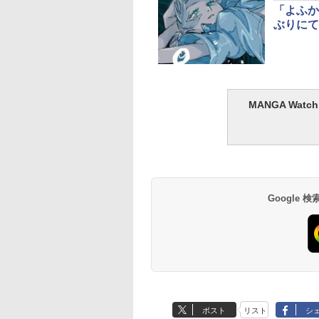
「よふか
ぶりにて
MANGA Wa
Google
ポスト
リスト
シ