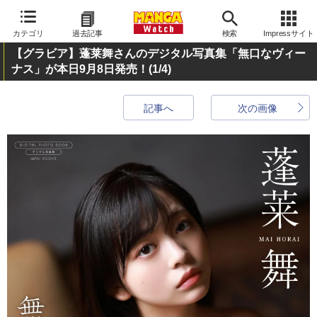
カテゴリ
過去記事
検索
Impressサイト
【グラビア】蓬莱舞さんのデジタル写真集「無口なヴィー
ナス」が本日9月8日発売！
(1/4)
記事へ
次の画像