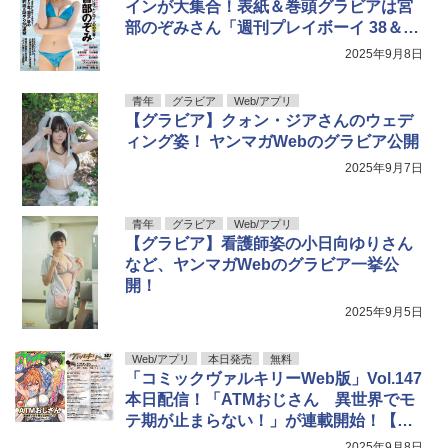
インが大集合！表紙＆巻頭グラビアは宮
部のぞみさん「週刊プレイボーイ 38＆39
号」本日発売
2025年9月8日
青年
グラビア
Web/アプリ
【グラビア】クォン・ジアさんのウェデ
ィング姿！ ヤンマガWebのグラビア公開
2025年9月7日
青年
グラビア
Web/アプリ
【グラビア】看護師姿の小日向ゆりさん
など、ヤンマガWebのグラビア一挙公
開！
2025年9月5日
Web/アプリ
本日発売
無料
「コミックヴァルキリーWeb版」Vol.147
本日配信！「ATMおじさん 異世界でモ
テ期が止まらない！」が連載開始！【無
料】
2025年9月8日