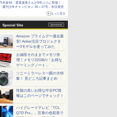
乃木坂46・賀喜遥香さんが5年ぶりに登場！
「週刊少年チャンピオン 36＋37号」本日発売
もっと見る
Special Site
Amazon プライムデー過去最
安! Anker注目プロジェクタ
ー3モデルを使ってみた
お値段そのままでメモリ倍
増！メモリ32GBの「お得な
ゲーミングノート」
ソニーミラーレス一眼の大特
集！ 見どころ記事まとめ
性能の良いお得な中古PC情
報はこのページでチェック！
ハイグレードテレビ「TCL
Q7D Pro」。圧巻の色彩美で