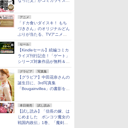
なった父」がコミカライズ。
9月30日発売
アニメ
「ドカ食いダイスキ！ もち
づきさん」のオリジナルどん
ぶりが当たる、TVアニメ公
式Xキャンペーンが開催中！
セール
【Kindleセール】続編コミカ
ライズ刊行記念！「ゲート」
シリーズ対象作品が無料＆最
大80%オフ！
グラビア
写真集
【グラビア】中田花奈さんの
誕生日に、3rd写真集
「Bougainvillea」の書影を公
開
本日発売
試し読み
【試し読み】「信長の嫁、は
じめました ポンコツ魔女の
戦国内政伝」1巻、「魔剣の