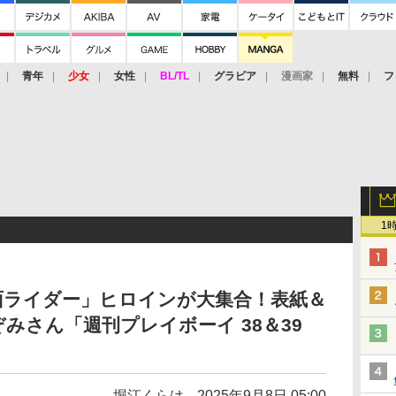
青年
少女
女性
BL/TL
グラビア
漫画家
無料
フ
1
面ライダー」ヒロインが大集合！表紙＆
みさん「週刊プレイボーイ 38＆39
堀江くらは
2025年9月8日 05:00