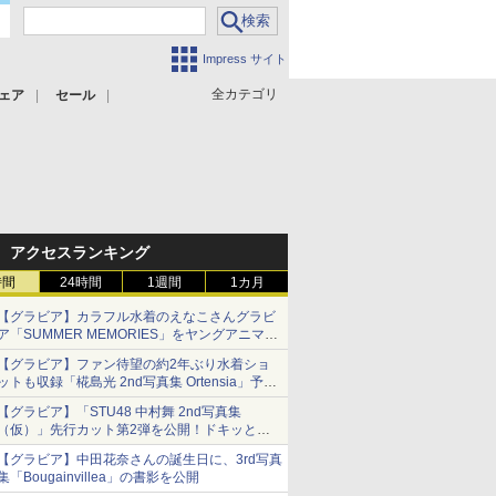
Impress サイト
全カテゴリ
ェア
セール
アクセスランキング
時間
24時間
1週間
1カ月
【グラビア】カラフル水着のえなこさんグラビ
ア「SUMMER MEMORIES」をヤングアニマル
Webで公開中
【グラビア】ファン待望の約2年ぶり水着ショ
ットも収録「椛島光 2nd写真集 Ortensia」予約
受付開始
【グラビア】「STU48 中村舞 2nd写真集
10月30日発売
（仮）」先行カット第2弾を公開！ドキッとす
るランジェリーカットなど新たな挑戦
【グラビア】中田花奈さんの誕生日に、3rd写真
集「Bougainvillea」の書影を公開