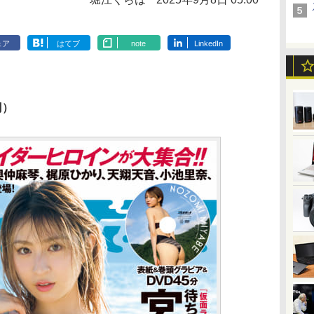
ェア
はてブ
note
LinkedIn
】
円）