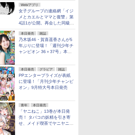
花嫁 -ヴァルキュリア-」1巻
Web/アプリ
本日発売
女子グループの連絡網「イジ
メとカエルとママと復讐」第
4話1が公開。再会した同級生
は……
本日発売
雑誌
乃木坂46・賀喜遥香さんが5
年ぶりに登場！「週刊少年チ
ャンピオン 36＋37号」本日
発売
本日発売
グラビア
雑誌
PPエンタープライズが表紙
に登場！「月刊少年チャンピ
オン」9月特大号本日発売
青年
本日発売
「ヤニねこ」13巻が本日発
売！ タバコの妖精を引き寄
せ、メイド喫茶でヤニヤニき
ゅん