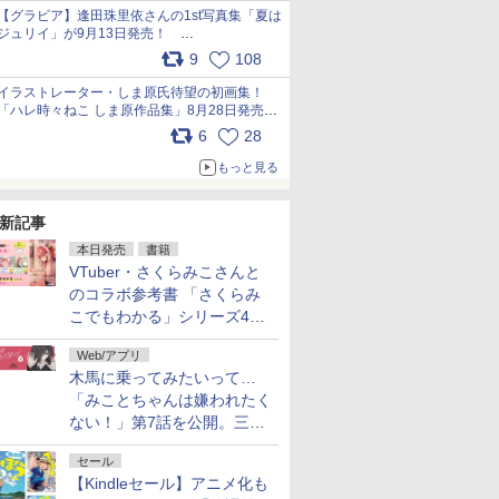
犬たちへ… pic.x.com/hEr88DgVyD
【グラビア】逢田珠里依さんの1st写真集「夏は
ジュリイ」が9月13日発売！
pic.x.com/9ampGWAO1t
9
108
イラストレーター・しま原氏待望の初画集！
「ハレ時々ねこ しま原作品集」8月28日発売
pic.x.com/zj5aobjUSp
6
28
もっと見る
新記事
本日発売
書籍
VTuber・さくらみこさんと
のコラボ参考書 「さくらみ
こでもわかる」シリーズ4冊
が本日発売！
Web/アプリ
木馬に乗ってみたいって…
「みことちゃんは嫌われたく
ない！」第7話を公開。三角
じゃない方か
セール
【Kindleセール】アニメ化も