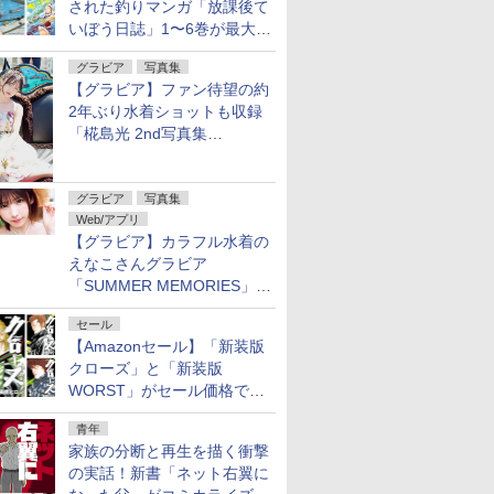
された釣りマンガ「放課後て
いぼう日誌」1〜6巻が最大
50％オフのセール中！
グラビア
写真集
【グラビア】ファン待望の約
2年ぶり水着ショットも収録
「椛島光 2nd写真集
Ortensia」予約受付開始
グラビア
写真集
Web/アプリ
【グラビア】カラフル水着の
えなこさんグラビア
「SUMMER MEMORIES」を
ヤングアニマルWebで公開中
セール
【Amazonセール】「新装版
クローズ」と「新装版
WORST」がセール価格で販
売中！
青年
家族の分断と再生を描く衝撃
の実話！新書「ネット右翼に