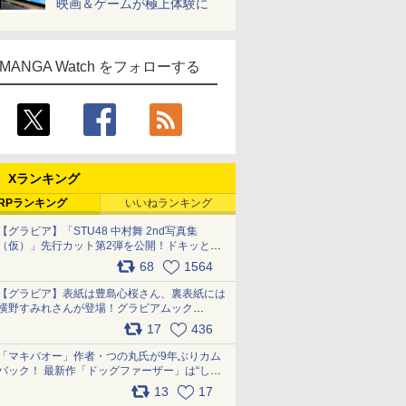
映画＆ゲームが極上体験に
MANGA Watch をフォローする
Xランキング
RPランキング
いいねランキング
【グラビア】「STU48 中村舞 2nd写真集
（仮）」先行カット第2弾を公開！ドキッとす
るランジェリーカットなど新たな挑戦
68
1564
pic.x.com/9uvxXReveK
【グラビア】表紙は豊島心桜さん、裏表紙には
横野すみれさんが登場！グラビアムック
「PARADE」2026夏号が本日発売
17
436
pic.x.com/hYZlU1GBwl
「マキバオー」作者・つの丸氏が9年ぶりカム
バック！ 最新作「ドッグファーザー」は“しゃ
べらない動物”とのリアルな暮らしを描く 「も
13
17
うこれ以上の幸せはない」……一緒に暮らす愛