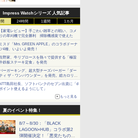
Impress Watchシリーズ 人気記事
時間
24時間
1週間
1カ月
【家電レビュー】手ごわい雑草との戦い、コメ
リの草刈機で完全勝利 掃除機感覚で使えた
ミスド「Mrs. GREEN APPLE」のコラボドーナ
ツ4種、いよいよ発売！
吉野家、牛リブロースを熱々で提供する「極旨
牛鉄板ステーキ定食」を発売
バーガーキング、超大型チーズバーガー「ダー
ティ ザ・ワンパウンダー」を発売。総カロリー
約1656kcal、総重量約527g！
NTT島田社長、ソフトバンクのセブン出資に「d
ポイント使えるようにして」
もっと見る
夏のイベント特集！
8/7～8/30：「BLACK
LAGOON×HUB」コラボ第2
弾開催決定！「悪党たちの休