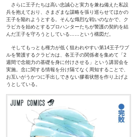
さらに王子たちは高い忠誠心と実力を兼ね備えた私設
兵を抱えており、さまざまな謀略を張り巡らせてほかの
王子を陥れようとする。そんな熾烈な戦いのなかで、ク
ラピカを始めとするプロハンターたちが警護の契約を結
んだ王子を守ろうとしている……という構図だ。
そしてもっとも権力が低く狙われやすい第14王子ワブ
ルを警護するクラピカは、各王子の関係者を集めて「2
週間で念能力の基礎を身に付けさせる」という講習会を
実施。念に関する情報を分け隔てなく周知することで、
お互いがうかつに手出しできない膠着状態を作り上げよ
うとしている。