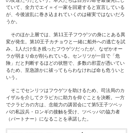
の友達だったという。本人たちは自分の命を最優先にし
ていて、全力でエイ＝イ一家を回避すると宣言している
が、今後波乱に巻き込まれていくのは確実ではないだろ
うか。
そのほか上層では、第11王子フウゲツの身にとある異
変が発生。第10王子カチョウと一緒に船外への逃亡を試
み、1人だけ生き残ったフウゲツだったが、なぜかオー
ラが弱まり命が削られている。センリツが一目で「危
険」だと判断するほどの状態で、多数の邪霊が憑いてい
るため、至急誰かに祓ってもらわなければ命も危ういと
いう。
そこでセンリツはフウゲツを助けるため、司法局のカ
イザルを介してクラピカに助力を仰ぐことを決断。一方
でクラピカの方は、念能力の講習会にて第5王子ツベッ
パの私設兵・ロンギの接触を受け、ツベッパの協力者
（パートナー）になることを承諾した。