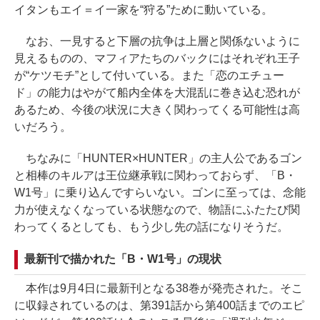
イタンもエイ＝イ一家を“狩る”ために動いている。
なお、一見すると下層の抗争は上層と関係ないように
見えるものの、マフィアたちのバックにはそれぞれ王子
が“ケツモチ”として付いている。また「恋のエチュー
ド」の能力はやがて船内全体を大混乱に巻き込む恐れが
あるため、今後の状況に大きく関わってくる可能性は高
いだろう。
ちなみに「HUNTER×HUNTER」の主人公であるゴン
と相棒のキルアは王位継承戦に関わっておらず、「B・
W1号」に乗り込んですらいない。ゴンに至っては、念能
力が使えなくなっている状態なので、物語にふたたび関
わってくるとしても、もう少し先の話になりそうだ。
最新刊で描かれた「B・W1号」の現状
本作は9月4日に最新刊となる38巻が発売された。そこ
に収録されているのは、第391話から第400話までのエピ