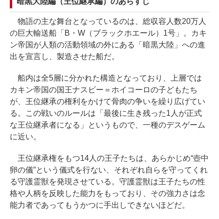
暗黒大陸編（王位継承編）のあらすじ
物語の主な舞台となっているのは、総収容人数20万人
の巨大輸送船「B・W（ブラックホエール）1号」。カキ
ン帝国が人類の活動領域の外にある「暗黒大陸」への進
出を宣言し、製造させた船だ。
船内は全5層に分かれた構造となっており、上層では
カキン帝国の国王ナスビー＝ホイコーロの子どもたち
が、王位継承の権利をかけて骨肉の争いを繰り広げてい
る。この戦いのルールは「最後に生き残った1人が正式
な王位継承者になる」というもので、一種のデスゲーム
に近い。
王位継承権をもつ14人の王子たちは、あらかじめ“壺中
卵の儀”という儀式を行ない、それぞれ自らを守ってくれ
る守護霊獣を発現させている。守護霊獣は王子たちの性
格や人柄を反映した能力をもっており、その強力さは念
能力者であってもうかつに手出しできないほどだ。