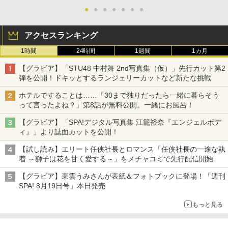
●
●
●
●
●
●
●
アクセスランキング
1時間
24時間
1週間
1カ月
【グラビア】「STU48 中村舞 2nd写真集（仮）」先行カット第2
弾を公開！ドキッとするランジェリーカットなど新たな挑戦
ホテルですることは……「30まで独りだったら一緒に暮らそう
って言ったよね？」第8話が無料公開。一緒にお風呂！
【グラビア】「SPA!デジタル写真集 江籠裕奈『エンジェルボデ
ィ』」より誌面カットを公開！
【試し読み】エリート任侠社長とロマンス「任侠社長の一途な執
着 ～獅子は花を甘く愛する～」をメチャコミで先行配信開始
【グラビア】東雲うみさんが表紙＆フォトブックに登場！「週刊
SPA! 8月19日号」本日発売
もっと見る