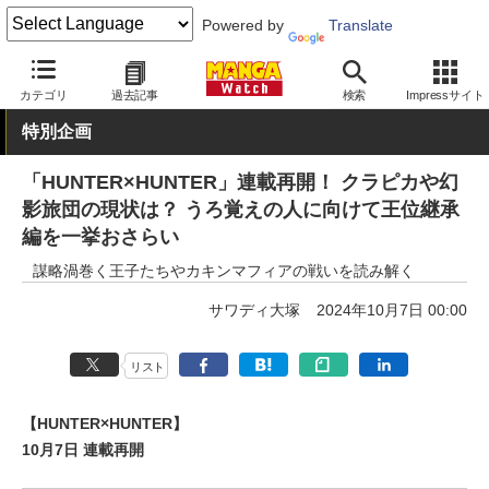
Powered by
Translate
MANGA Watch
少年
HUNTER×HUNTER
カテゴリ
過去記事
検索
Impressサイト
特別企画
「HUNTER×HUNTER」連載再開！ クラピカや幻
影旅団の現状は？ うろ覚えの人に向けて王位継承
編を一挙おさらい
謀略渦巻く王子たちやカキンマフィアの戦いを読み解く
サワディ大塚
2024年10月7日 00:00
リスト
【HUNTER×HUNTER】
10月7日 連載再開