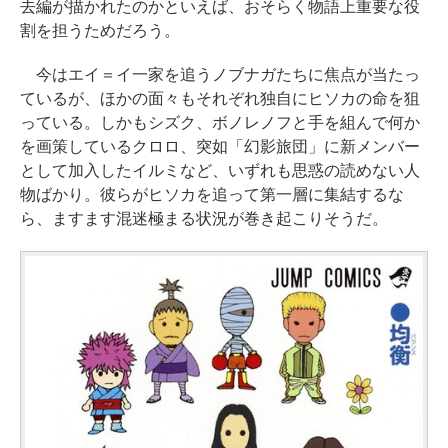
去編が描かれたのかといえば、おそらく物語上重要な役
割を担うためだろう。
今はエイ＝イ一家を追うノブナガたちに焦点が当たっ
ているが、ほかの面々もそれぞれ独自にヒソカの命を狙
っている。しかもシズク、ボノレノフと手を組んで何か
を画策しているクロロ、突如「幻影旅団」に新メンバー
として加入したイルミなど、いずれも思惑の読めない人
物ばかり。彼らがヒソカを追って第一層に集結するな
ら、ますます混迷極まる状況が巻き起こりそうだ。