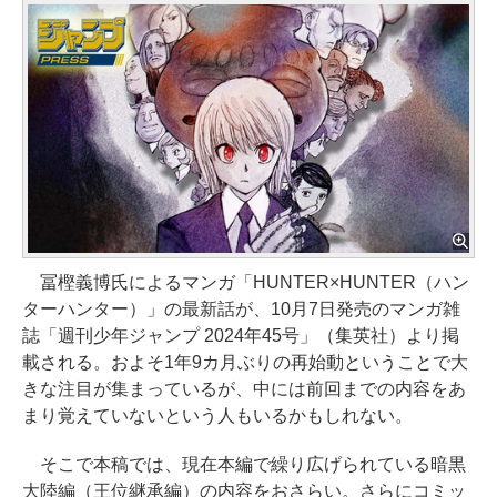
冨樫義博氏によるマンガ「HUNTER×HUNTER（ハン
ターハンター）」の最新話が、10月7日発売のマンガ雑
誌「週刊少年ジャンプ 2024年45号」（集英社）より掲
載される。およそ1年9カ月ぶりの再始動ということで大
きな注目が集まっているが、中には前回までの内容をあ
まり覚えていないという人もいるかもしれない。
そこで本稿では、現在本編で繰り広げられている暗黒
大陸編（王位継承編）の内容をおさらい。さらにコミッ