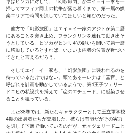
ギはヒソカに対して、「幻影旅団」がエイ＝イ一家を一
掃してマフィア同士の抗争が落ち着くまで、第一層の娯
楽エリアで時間を潰していてほしいと頼むのだった。
他方で「幻影旅団」はエイ＝イ一家のアジトが第二層
にあることを突き止め、フランクリンを連れて動き出そ
うとしている。ヒソカがヒンリギの願いを聞いて第一層
に移動しているとすれば、いよいよ両者の位置が近づい
てきたと言えるだろう。
そしてエイ＝イ一家も、「幻影旅団」に襲われるのを
待っているだけではない。頭であるモレナは「器官」と
呼ばれる計画を動かしているようで、第4王子ツェリー
ドニヒの私設兵を捕えて「恋のエチュード」に感染させ
ることを狙っている。
また38巻では、新たなキャラクターとして王立軍学校
4期の出身者たちが登場した。彼らは有能だがその実力
を隠して下層で働いているのだが、元々ツェリードニヒ