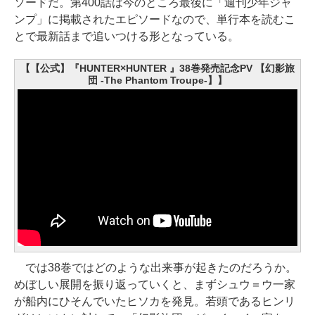
ソードだ。第400話は今のところ最後に「週刊少年ジャ
ンプ」に掲載されたエピソードなので、単行本を読むこ
とで最新話まで追いつける形となっている。
【【公式】『HUNTER×HUNTER 』38巻発売記念PV 【幻影旅
団 -The Phantom Troupe-】】
では38巻ではどのような出来事が起きたのだろうか。
めぼしい展開を振り返っていくと、まずシュウ＝ウ一家
が船内にひそんでいたヒソカを発見。若頭であるヒンリ