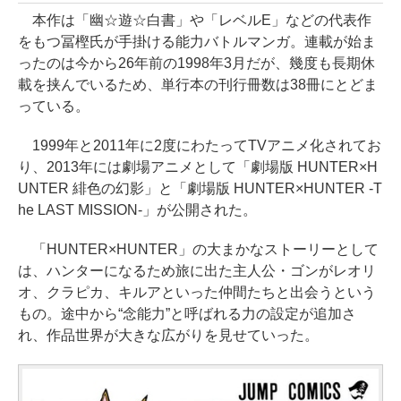
本作は「幽☆遊☆白書」や「レベルE」などの代表作
をもつ冨樫氏が手掛ける能力バトルマンガ。連載が始ま
ったのは今から26年前の1998年3月だが、幾度も長期休
載を挟んでいるため、単行本の刊行冊数は38冊にとどま
っている。
1999年と2011年に2度にわたってTVアニメ化されてお
り、2013年には劇場アニメとして「劇場版 HUNTER×H
UNTER 緋色の幻影」と「劇場版 HUNTER×HUNTER -T
he LAST MISSION-」が公開された。
「HUNTER×HUNTER」の大まかなストーリーとして
は、ハンターになるため旅に出た主人公・ゴンがレオリ
オ、クラピカ、キルアといった仲間たちと出会うという
もの。途中から“念能力”と呼ばれる力の設定が追加さ
れ、作品世界が大きな広がりを見せていった。