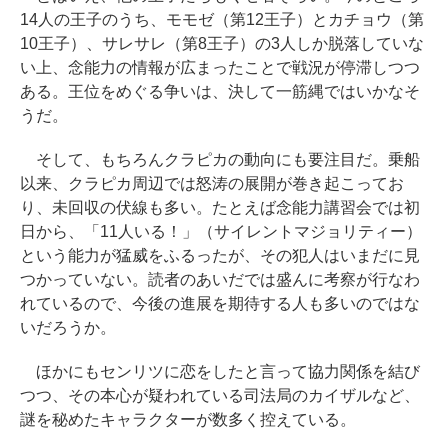
14人の王子のうち、モモゼ（第12王子）とカチョウ（第
10王子）、サレサレ（第8王子）の3人しか脱落していな
い上、念能力の情報が広まったことで戦況が停滞しつつ
ある。王位をめぐる争いは、決して一筋縄ではいかなそ
うだ。
そして、もちろんクラピカの動向にも要注目だ。乗船
以来、クラピカ周辺では怒涛の展開が巻き起こってお
り、未回収の伏線も多い。たとえば念能力講習会では初
日から、「11人いる！」（サイレントマジョリティー）
という能力が猛威をふるったが、その犯人はいまだに見
つかっていない。読者のあいだでは盛んに考察が行なわ
れているので、今後の進展を期待する人も多いのではな
いだろうか。
ほかにもセンリツに恋をしたと言って協力関係を結び
つつ、その本心が疑われている司法局のカイザルなど、
謎を秘めたキャラクターが数多く控えている。