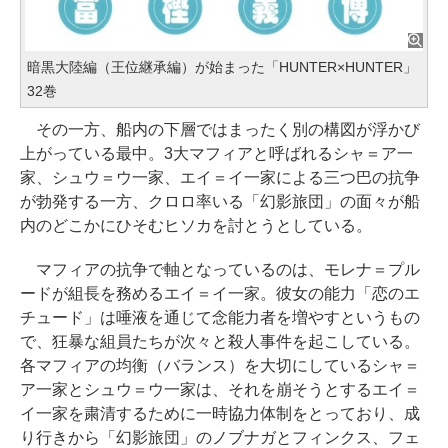
暗黒大陸編（王位継承編）が始まった「HUNTER×HUNTER」
32巻
その一方、船内の下層ではまったく別の構図が浮かび
上がっている最中。3大マフィアと呼ばれるシャ＝ア一
家、シュウ＝ウ一家、エイ＝イ一家による三つ巴の抗争
が勃発する一方、クロロ率いる「幻影旅団」の面々が船
内のどこかにひそむヒソカを討とうとしている。
マフィアの抗争で軸となっているのは、モレナ＝プル
ードが組長を務めるエイ＝イ一家。彼女の能力「恋のエ
チュード」は唾液を通じて念能力者を増やすというもの
で、狂暴な組員たちが次々と殺人事件を起こしている。
各マフィアの均衡（バランス）を大切にしているシャ＝
ア一家とシュウ＝ウ一家は、それを崩そうとするエイ＝
イ一家を粛清するために一時協力体制をとっており、成
り行きから「幻影旅団」のノブナガとフィンクス、フェ