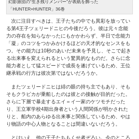
幻影旅団の“生き残りメンバー”が表紙を飾った
「HUNTER×HUNTER」36巻
次に注目すべきは、王子たちの中でも異彩を放ってい
る第4王子ツェリードニヒの今後だろう。彼は元々念能
力の存在を知らなかったにもかかわらず、半日で念能力
「凝」のコツをつかみかけるほどの天才的なセンスをも
つ。その能力は10秒のあいだ未来を予見し、そこで起き
る出来事を変えられるという驚異的なものだ。さらに念
能力者として猛スピードで成長を遂げているため、王位
継承戦の行方は彼次第ではないだろうか。
またツェリードニヒは緋の眼の持ち主でもあり、そも
そもクラピカが乗船したのは彼との接触が目的だった。
さらに下層で暴走するエイ＝イ一家のケツモチだった
り、王立軍学校4期出身者という人間関係が明かされた
りと、船内のあらゆる出来事と関係しているため、やは
り物語の中心人物となることは間違いないだろう。
とはいえ、他の王子たちもくせ者ぞろい。今のところ