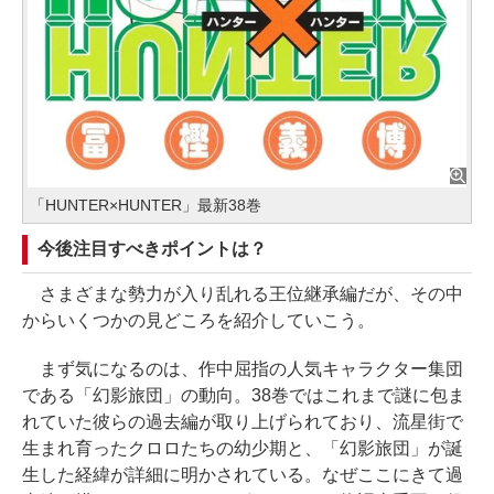
「HUNTER×HUNTER」最新38巻
今後注目すべきポイントは？
さまざまな勢力が入り乱れる王位継承編だが、その中
からいくつかの見どころを紹介していこう。
まず気になるのは、作中屈指の人気キャラクター集団
である「幻影旅団」の動向。38巻ではこれまで謎に包ま
れていた彼らの過去編が取り上げられており、流星街で
生まれ育ったクロロたちの幼少期と、「幻影旅団」が誕
生した経緯が詳細に明かされている。なぜここにきて過