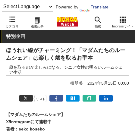
Powered by
Translate
MANGA Watch
青年
カテゴリ
過去記事
検索
Impressサイト
特別企画
ほうれい線がチャーミング！「マダムたちのルー
ムシェア」は楽しく歳を取るお手本
歳を取るのが楽しみになる、シニア女性の明るいルームシェ
ア生活
檀朋美
2024年5月15日 00:00
リスト
【マダムたちのルームシェア】
X/Instagramにて連載中
著者：seko koseko