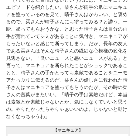
エピソードを紹介したい。栞さんが両手の爪にマニキュ
アを塗っているのを見て、晴子さんはかわいい、と褒め
るので、栞さんが晴子さんにも塗ってみる？と誘う。一
瞬、塗ってもらおうかな、と思った晴子さんは自分の両
手が荒れていてシミがあることに気付き、マニキュアが
もったいないと感じて断ってしまう。だが、長年の友人
である栞さんはそんな晴子さんの繊細な心模様の変化を
見逃さない。「良いニュースと悪いニュースがある」と
言って、マニキュアを断られたことがショックであるこ
とと、晴子さんの手がとっても素敵であることをユーモ
アたっぷりに伝えるのだ。栞さんの優しさに救われた晴
子さんはマニキュアを塗ってもらうのだが、その時の栞
さんの言葉がまたいい。「晴子の手は素敵だけど、本当
は素敵とか素敵じゃないとか、気にしなくていいと思う
の。やりたかったらやりゃぁいいのよ。じゃないと動け
なくなっちゃうわ」
【マニキュア】