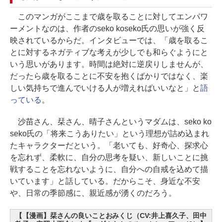
このマンガがここまで歳を取ることに対してエンパワ
ーメントなのは、作者のseko koseko氏の思いが強く反
映されているからだ。インタビューでは、「歳を取るこ
とに対するネガティブな考えが少しでも和らぐようにと
いう思いがあります。時間は絶対に逆戻りしませんが、
だったら歳を取ることに不安を抱くばかりではなく、楽
しい気持ちで進んでいける人が増えればいいなと」と
語
っている
。
沙苗さん、栞さん、晴子さんというマダムは、seko ko
seko氏の「将来こうありたい」という理想が詰め込まれ
たキャラクターだという。「老いても、好奇心、探求心
を忘れず、柔軟に、自分の思考を疑い、新しいことに挑
戦することを忘れないように、自分への自戒を込めて描
いています」と話している。だからこそ、身近な不安
や、日常の季節感に、親近感が湧くのだろう。
【【漫画】栞さんの良いことおみくじ（CV:井上喜久子、田中