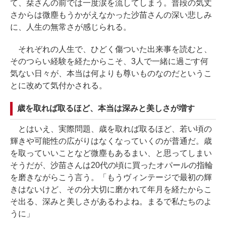
て、栞さんの前では一度涙を流してしまう。普段の気丈
さからは微塵もうかがえなかった沙苗さんの深い悲しみ
に、人生の無常さが感じられる。
それぞれの人生で、ひどく傷ついた出来事を読むと、
そのつらい経験を経たからこそ、3人で一緒に過ごす何
気ない日々が、本当は何よりも尊いものなのだというこ
とに改めて気付かされる。
歳を取れば取るほど、本当は深みと美しさが増す
とはいえ、実際問題、歳を取れば取るほど、若い頃の
輝きや可能性の広がりはなくなっていくのが普通だ。歳
を取っていいことなど微塵もあるまい、と思ってしまい
そうだが、沙苗さんは20代の頃に買ったオパールの指輪
を磨きながらこう言う。「もうヴィンテージで最初の輝
きはないけど、その分大切に磨かれて年月を経たからこ
そ出る、深みと美しさがあるわよね。まるで私たちのよ
うに」