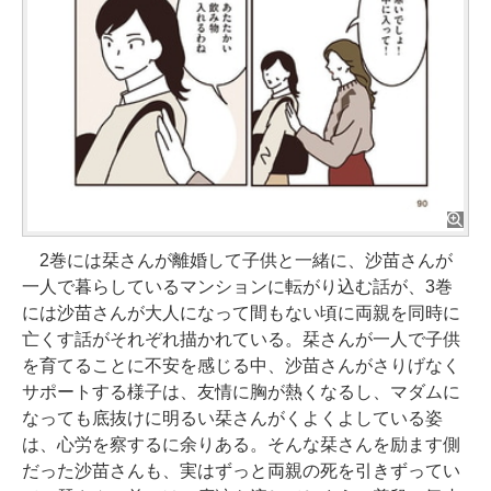
2巻には栞さんが離婚して子供と一緒に、沙苗さんが
一人で暮らしているマンションに転がり込む話が、3巻
には沙苗さんが大人になって間もない頃に両親を同時に
亡くす話がそれぞれ描かれている。栞さんが一人で子供
を育てることに不安を感じる中、沙苗さんがさりげなく
サポートする様子は、友情に胸が熱くなるし、マダムに
なっても底抜けに明るい栞さんがくよくよしている姿
は、心労を察するに余りある。そんな栞さんを励ます側
だった沙苗さんも、実はずっと両親の死を引きずってい