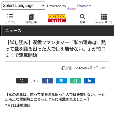
Powered by
Translate
MANGA Watch
新連載
カテゴリ
過去記事
検索
Impressサイト
ニュース
【試し読み】溺愛ファンタジー「私の運命は、黙
って愛を語る困った人で目を離せない。」が竹コ
ミ！で連載開始
石井聡
2026年7月7日 12:17
リスト
【私の運命は、黙って愛を語る困った人で目を離せない。～も
ふもふな雪豹騎士にまっしぐらに溺愛されました～】
7月7日連載開始