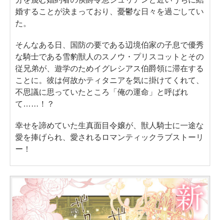
婚することが決まっており、憂鬱な日々を過ごしてい
た。
そんなある日、国防の要である辺境伯家の子息で優秀
な騎士である雪豹獣人のスノウ・プリスコットとその
従兄弟が、遊学のためイグレシアス伯爵領に滞在する
ことに。彼は何故かティタニアを気に掛けてくれて、
不思議に思っていたところ「俺の運命」と呼ばれ
て……！？
幸せを諦めていた生真面目令嬢が、獣人騎士に一途な
愛を捧げられ、愛されるロマンティックラブストーリ
ー！