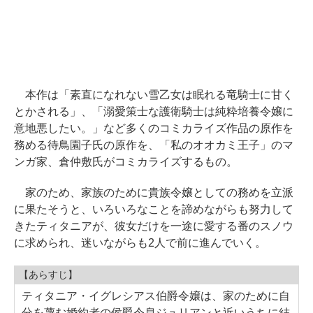
本作は「素直になれない雪乙女は眠れる竜騎士に甘く
とかされる」、「溺愛策士な護衛騎士は純粋培養令嬢に
意地悪したい。」など多くのコミカライズ作品の原作を
務める待鳥園子氏の原作を、「私のオオカミ王子」のマ
ンガ家、倉仲敷氏がコミカライズするもの。
家のため、家族のために貴族令嬢としての務めを立派
に果たそうと、いろいろなことを諦めながらも努力して
きたティタニアが、彼女だけを一途に愛する番のスノウ
に求められ、迷いながらも2人で前に進んでいく。
【あらすじ】
ティタニア・イグレシアス伯爵令嬢は、家のために自
分を蔑む婚約者の侯爵令息ジュリアンと近いうちに結