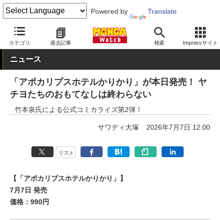
Powered by
Translate
MANGA Watch
青年
カテゴリ
過去記事
検索
Impressサイト
ニュース
「アポカリプスホテルかりかり」が本日発売！ ヤ
チヨたちのおもてなしは終わらない
竹本泉氏による公式コミカライズ第2弾！
サワディ大塚
2026年7月7日 12:00
リスト
【「アポカリプスホテルかりかり」】
7月7日 発売
価格：990円