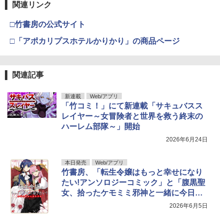
関連リンク
□竹書房の公式サイト
□「アポカリプスホテルかりかり」の商品ページ
関連記事
新連載
Web/アプリ
「竹コミ！」にて新連載「サキュバスス
レイヤー～女冒険者と世界を救う終末の
ハーレム部隊～」開始
2026年6月24日
本日発売
Web/アプリ
竹書房、「転生令嬢はもっと幸せになり
たい!アンソロジーコミック」と「腹黒聖
女、拾ったケモミミ邪神と一緒に今日も
悪を懲らしめます」第1巻を本日発売
2026年6月5日