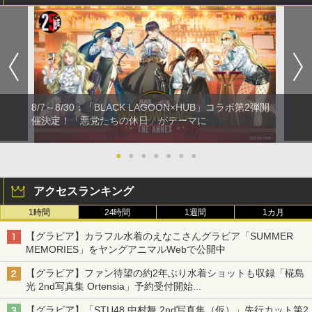
8/7～8/30：「BLACK LAGOON×HUB」コラボ第2弾開
催決定！「悪党たちの休日」がテーマに
●
●
●
●
●
●
●
アクセスランキング
1時間
24時間
1週間
1カ月
【グラビア】カラフル水着のえなこさんグラビア「SUMMER
MEMORIES」をヤングアニマルWebで公開中
【グラビア】ファン待望の約2年ぶり水着ショットも収録「椛島
光 2nd写真集 Ortensia」予約受付開始
10月30日発売
【グラビア】「STU48 中村舞 2nd写真集（仮）」先行カット第2