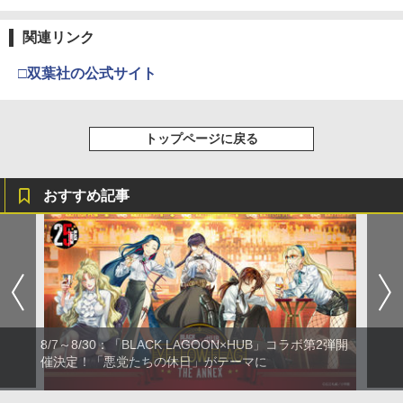
関連リンク
□双葉社の公式サイト
トップページに戻る
おすすめ記事
8/7～8/30：「BLACK LAGOON×HUB」コラボ第2弾開
催決定！「悪党たちの休日」がテーマに