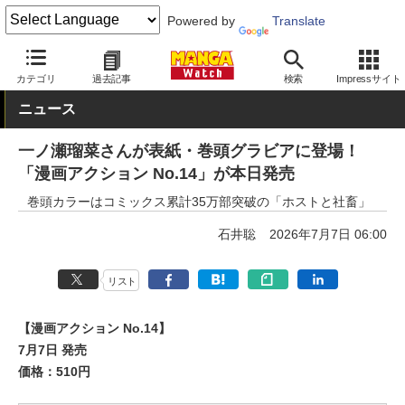
Powered by
Translate
MANGA Watch
雑誌
カテゴリ
過去記事
検索
Impressサイト
ニュース
一ノ瀬瑠菜さんが表紙・巻頭グラビアに登場！
「漫画アクション No.14」が本日発売
巻頭カラーはコミックス累計35万部突破の「ホストと社畜」
石井聡
2026年7月7日 06:00
リスト
【漫画アクション No.14】
7月7日 発売
価格：510円