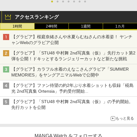
●
●
●
●
●
●
●
アクセスランキング
1時間
24時間
1週間
1カ月
【グラビア】桜庭奈緒さんや水夏らむねさんの水着姿！ ヤンチ
ャンWebのグラビア公開
【グラビア】「STU48 中村舞 2nd写真集（仮）」先行カット第2
弾を公開！ドキッとするランジェリーカットなど新たな挑戦
【グラビア】カラフル水着のえなこさんグラビア「SUMMER
MEMORIES」をヤングアニマルWebで公開中
【グラビア】ファン待望の約2年ぶり水着ショットも収録「椛島
光 2nd写真集 Ortensia」予約受付開始
10月30日発売
【グラビア】「STU48 中村舞 2nd写真集（仮）」の予約開始。
先行カットを公開
もっと見る
MANGA Watch をフォローする