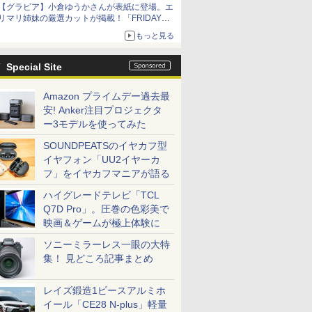
【グラビア】小倉ゆうかさんが表紙に登場。エ
リマリ姉妹の厳選カットが掲載！「FRIDAY
2026年8⽉21・28日号」本日発売
もっと見る
Special Site
Amazon プライムデー過去最
安! Anker注目プロジェクタ
ー3モデルを使ってみた
SOUNDPEATSのイヤカフ型
イヤフォン「UU2イヤーカ
フ」をイヤカフマニアが語る
ハイグレードテレビ「TCL
Q7D Pro」。圧巻の色彩美で
映画＆ゲームが極上体験に
ソニーミラーレス一眼の大特
集！ 見どころ記事まとめ
レイズ鍛造1ピースアルミホ
イール「CE28 N-plus」軽量