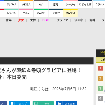
青年
少女
女性
BL/TL
グラビア
漫画家
無料
フ
1
依さんが表紙＆巻頭グラビアに登場！
号」本日発売
堀江くらは
2026年7月6日 11:32
ェア
はてブ
note
LinkedIn