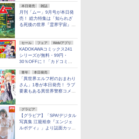
本日発売
雑誌
月刊「ムー」9月号が本日発
売！ 総力特集は「知られざ
る死後の世界『霊界宇宙』の
謎」特別企画は「西郷隆盛の
不死伝説」
セール
フェア
Web/アプリ
KADOKAWAコミックス241
シリーズが無料・99円・
30％OFFに！「カドコミフ
ェア 2026」第2弾が開催中！
青年
本日発売
「異世界エルフ村のおまわり
さん」1巻が本日発売！ ラブ
要素もある異世界警察コメデ
ィ
グラビア
【グラビア】「SPA!デジタル
写真集 江籠裕奈『エンジェ
ルボディ』」より誌面カット
を公開！