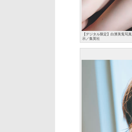
【デジタル限定】白濱美兎写真
示／集英社