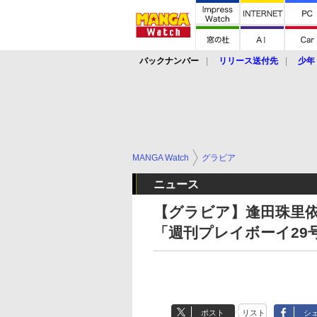
バックナンバー
リリース送付先
少年
MANGA Watch
グラビア
ニュース
【グラビア】逢田珠里
「週刊プレイボーイ29
ポスト
リスト
シ