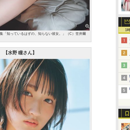
1
集「知っているはずの、知らない彼女。」（C）笠井爾
【水野 瞳さん】