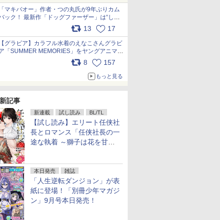
「マキバオー」作者・つの丸氏が9年ぶりカム
バック！ 最新作「ドッグファーザー」は“しゃ
べらない動物”とのリアルな暮らしを描く 「も
13
17
うこれ以上の幸せはない」……一緒に暮らす愛
犬たちへ… pic.x.com/hEr88DgVyD
【グラビア】カラフル水着のえなこさんグラビ
ア「SUMMER MEMORIES」をヤングアニマル
Webで公開中 pic.x.com/wdmmjZ7DnV
8
157
もっと見る
新記事
新連載
試し読み
BL/TL
【試し読み】エリート任侠社
長とロマンス「任侠社長の一
途な執着 ～獅子は花を甘く
愛する～」をメチャコミで先
行配信開始
本日発売
雑誌
「人生逆転ダンジョン」が表
紙に登場！「別冊少年マガジ
ン」9月号本日発売！