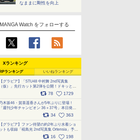
なままに剛性を向上
MANGA Watch をフォローする
Xランキング
RPランキング
いいねランキング
【グラビア】「STU48 中村舞 2nd写真集
（仮）」先行カット第2弾を公開！ドキッとす
るランジェリーカットなど新たな挑戦
78
1729
pic.x.com/9uvxXReveK
乃木坂46・賀喜遥香さんが5年ぶりに登場！
「週刊少年チャンピオン 36＋37号」本日発
売 pic.x.com/2Mo85ZlRvK
34
363
【グラビア】ファン待望の約2年ぶり水着ショ
ットも収録「椛島光 2nd写真集 Ortensia」予約
受付開始 10月30日発売
16
198
pic.x.com/9nJQY0jUYz