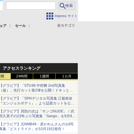
Impress サイト
全カテゴリ
ェア
セール
アクセスランキング
時間
24時間
1週間
1カ月
【グラビア】「STU48 中村舞 2nd写真集
（仮）」先行カット第2弾を公開！ドキッとす
るランジェリーカットなど新たな挑戦
【グラビア】「SPA!デジタル写真集 江籠裕奈
『エンジェルボディ』」より誌面カットを公
開！
【グラビア】貝殻の次は「サンゴNUDE」！武
田久美子の23年ぶり写真集「Sango」を9月9日
に発売
【グラビア】元NMB48・原かれんさんの1st写
真集「どストライク」が10月19日発売！