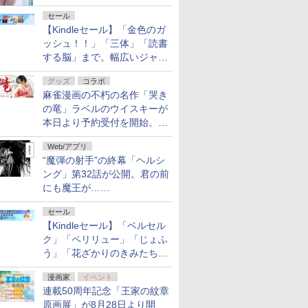
セール
【Kindleセール】「金色のガ
ッシュ！！」「三体」「読書
する脳」まで。幅広いジャン
ルの電子書籍が最大65％オ
グッズ
コラボ
フ！「Kindle本サマーセー
麻雀漫画の不朽の名作「哭き
ル」第2弾が開催中！
の竜」ラベルのウイスキーが
本日より予約受付を開始。8
月16日まで
Web/アプリ
“魔弾の射手”の終幕「ヘルシ
ング」第32話が公開。君の前
にも魔王が……
セール
【Kindleセール】「ベルセル
ク」「ペリリュー」「じょふ
う」「花ざかりのきみたち
へ」などが最大50％オフ！
漫画家
イベント
「白泉社 夏の大割引セー
連載50周年記念「王家の紋章
ル」が開催中！
原画展」が8月28日より開