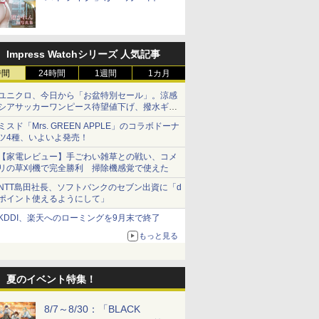
売！
Impress Watchシリーズ 人気記事
時間
24時間
1週間
1カ月
ユニクロ、今日から「お盆特別セール」。涼感
シアサッカーワンピース待望値下げ、撥水ギア
ショーツは1990円に
ミスド「Mrs. GREEN APPLE」のコラボドーナ
ツ4種、いよいよ発売！
【家電レビュー】手ごわい雑草との戦い、コメ
リの草刈機で完全勝利 掃除機感覚で使えた
NTT島田社長、ソフトバンクのセブン出資に「d
ポイント使えるようにして」
KDDI、楽天へのローミングを9月末で終了
もっと見る
夏のイベント特集！
8/7～8/30：「BLACK