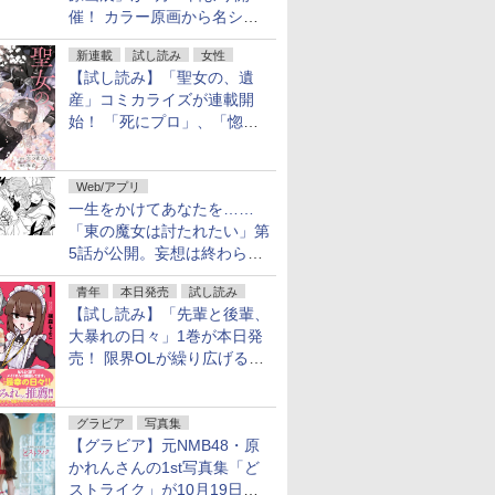
催！ カラー原画から名シー
ンの原稿まで
新連載
試し読み
女性
【試し読み】「聖女の、遺
産」コミカライズが連載開
始！ 「死にプロ」、「惚れ
魔女」作者による異世界ロマ
ンス
Web/アプリ
一生をかけてあなたを……
「東の魔女は討たれたい」第
5話が公開。妄想は終わらな
い
青年
本日発売
試し読み
【試し読み】「先輩と後輩、
大暴れの日々」1巻が本日発
売！ 限界OLが繰り広げる禁
断のロールプレイ
グラビア
写真集
【グラビア】元NMB48・原
かれんさんの1st写真集「ど
ストライク」が10月19日発