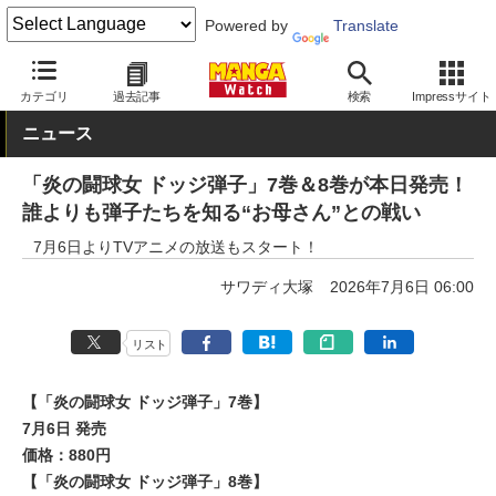
Powered by
Translate
MANGA Watch
少年
カテゴリ
過去記事
検索
Impressサイト
ニュース
「炎の闘球女 ドッジ弾子」7巻＆8巻が本日発売！
誰よりも弾子たちを知る“お母さん”との戦い
7月6日よりTVアニメの放送もスタート！
サワディ大塚
2026年7月6日 06:00
リスト
【「炎の闘球女 ドッジ弾子」7巻】
7月6日 発売
価格：880円
【「炎の闘球女 ドッジ弾子」8巻】