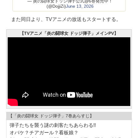
— 炎の闘球女ドッジ弾子公式@6巻発売中！
(@DojjiZi)
June 13, 2026
また同日より、TVアニメの放送もスタートする。
【TVアニメ「炎の闘球女 ドッジ弾子」メインPV】
【「炎の闘球女 ドッジ弾子」7巻あらすじ】
弾子たちを襲う謎の刺客たちあらわる!!
オバケ？チアガール？看板娘？