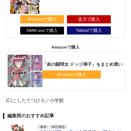
Amazonで購入
楽天で購入
DMM.comで購入
Yahoo!で購入
Amazonで購入
「炎の闘球女 ドッジ弾子」をまとめ買い
(C)こしたてつひろ／小学館
編集部のおすすめ記事
青年
本日発売