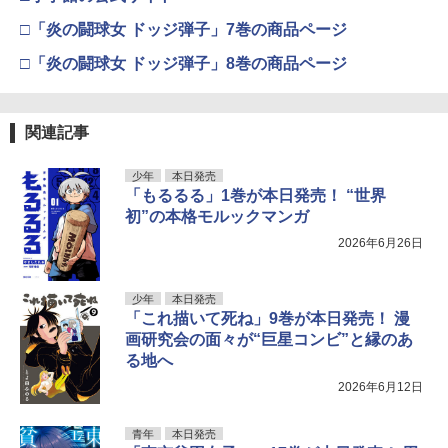
□「炎の闘球女 ドッジ弾子」7巻の商品ページ
□「炎の闘球女 ドッジ弾子」8巻の商品ページ
関連記事
少年
本日発売
「もるるる」1巻が本日発売！ “世界
初”の本格モルックマンガ
2026年6月26日
少年
本日発売
「これ描いて死ね」9巻が本日発売！ 漫
画研究会の面々が“巨星コンビ”と縁のあ
る地へ
2026年6月12日
青年
本日発売