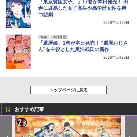
「東京貧困女子。」17巻が本日発売！ 田
舎に辟易した女子高生や高学歴女性を待
つ悲劇
2026年5月29日
青年
本日発売
「還暦姫」1巻が本日発売！ “還暦おじさ
ん”を主役とした奥浩哉氏の新作
2026年5月29日
トップページに戻る
おすすめ記事