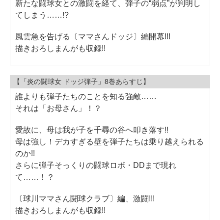
新たな闘球女との激闘を経て、弾子の“弱点”が判明し
てしまう……!?
風雲急を告げる〔ママさんドッジ〕編開幕!!!
描きおろしまんがも収録!!
【「炎の闘球女 ドッジ弾子」8巻あらすじ】
誰よりも弾子たちのことを知る強敵……
それは「お母さん」！？
愛故に、母は我が子を千尋の谷へ叩き落す!!
母は強し！デカすぎる壁を弾子たちは乗り越えられる
のか!!
さらに弾子そっくりの闘球ロボ・DDまで現れ
て……！？
〔球川ママさん闘球クラブ〕編、激闘!!!
描きおろしまんがも収録!!