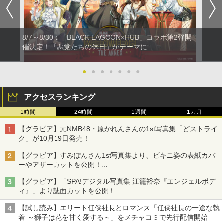
8/7～8/30：「BLACK LAGOON×HUB」コラボ第2弾開
催決定！「悪党たちの休日」がテーマに
●
●
●
●
●
●
●
アクセスランキング
1時間
24時間
1週間
1カ月
【グラビア】元NMB48・原かれんさんの1st写真集「どストライ
ク」が10月19日発売！
【グラビア】すみぽんさん1st写真集より、ビキニ姿の表紙カバ
ーやアザーカットを公開！
タイトルは「offcourt（オフコート）」に決定
【グラビア】「SPA!デジタル写真集 江籠裕奈『エンジェルボデ
ィ』」より誌面カットを公開！
【試し読み】エリート任侠社長とロマンス「任侠社長の一途な執
着 ～獅子は花を甘く愛する～」をメチャコミで先行配信開始