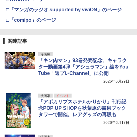
￥3,630
□「マンガのラジオ supported by viviON」のページ
□「comipo」のページ
伊藤彩沙 写真集 アヤサージュ
5
関連記事
￥3,822
漫画家
「キン肉マン」93巻発売記念、キャラク
ター動画第4弾「アシュラマン」編をYou
Tube「週プレChannel」に公開
2026年6月29日
漫画家
イベント
「アポカリプスホテルかりかり」刊行記
念POP UP SHOPを秋葉原の書泉ブック
タワーで開催。レアグッズの再販も
2026年6月17日
漫画家