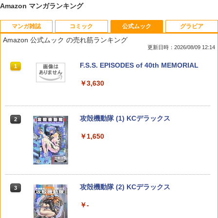
Amazon マンガランキング
マンガ雑誌
コミック
公式ムック
グラビア
追放されたチート付与魔術師は気ままな
宇宙兄弟（46） 【電子書籍】[ 小山宙哉
シャイニング！（9） （ちゃおコミック
【楽天ブックス限定特典】GIANNA Plus
1
1
1
1
セカンドライフを謳歌する。 〜俺は武
]
ス） [ まいた 菜穂 ]
#10 cover 船津稜雅＆村田祐基（超特
Amazon 公式ムック の売れ筋ランキング
器だけじゃなく、あらゆるものに『強化
急）(楽天ブックス限定オリジナルステッ
更新日時：2026/08/09 12:14
ポイント』を付与できるし、俺の意思で
カー)
￥1,131
￥594
いつでも効果を【電子書籍】
週刊少年サンデー 2026年36・37合併号
ビビビコミック 創刊記念号 ([実用品])
F.S.S. EPISODES of 40th MEMORIAL
1
1
1
￥1,980
（2026年8月5日発売号） [雑誌]
￥792
￥1,730
￥3,630
￥379
【中古】バウンサー ＜1−16巻セット＞
初恋。 （ちゃおコミックス） [ まいた
2
2
/ みずたまこと（コミックセット）
菜穂 ]
【特典】GIANNA HOMMES ISSUE05 c
2
忘却バッテリー 24 【電子書籍】[ みかわ
over 本田響矢(B4サイズ両面フォトカー
攻殻機動隊 (1) KCデラックス
2
2
絵子 ]
ド)
￥4,798
￥594
週刊少年マガジン 2026年36・37号[202
薬屋のひとりごと 17巻 (デジタル版ビッ
2
2
￥1,650
6年8月5日発売] [雑誌]
グガンガンコミックス)
￥792
￥2,200
￥400
￥770
税金で買った本（20） （ヤンマガKCス
七つ屋志のぶの宝石匣（19） （KC KI
3
3
ペシャル） [ ずいの ]
SS） [ 二ノ宮 知子 ]
【特典】しなこのほん(限定シール1枚) [
3
HUNTER×HUNTER モノクロ版 24 【電
しなこ ]
攻殻機動隊 (2) KCデラックス
3
3
子書籍】[ 冨樫義博 ]
￥792
￥594
COMIC快楽天 2026年 09月号 [雑誌]
メイドインアビス (１５) (バンブーコミ
3
3
￥2,420
￥-
ックス)
￥460