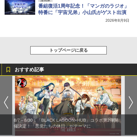
番組復活1周年記念！「マンガのラジオ」
特番に「宇宙兄弟」小山氏がゲスト出演
2026年8月9日
トップページに戻る
おすすめ記事
8/7～8/30：「BLACK LAGOON×HUB」コラボ第2弾開
催決定！「悪党たちの休日」がテーマに