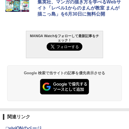
集英社、マンガの描き方を学べるWebサ
￥3,960
イト「レベル1からのまんが教室 まんが
描こっ島」を6月30日に無料公開
MANGA Watchをフォローして最新記事をチ
日向坂46 藤嶌果歩 1st写真集 果実の歩
2
ェック！
幅
￥2,640
Google 検索で当サイトの記事を優先表示させる
髙野真央1st写真集 まおのこと、
3
￥3,630
関連リンク
溝端葵 1st写真集 「あおいままで。」
4
□viviONのページ