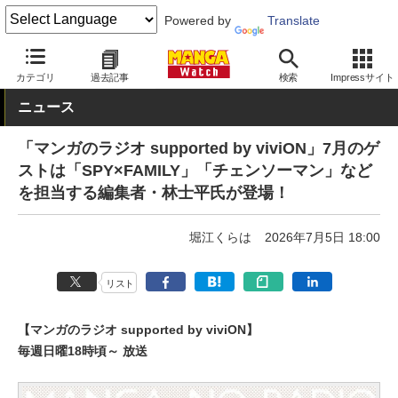
Powered by
Translate
MANGA Watch
漫画家
カテゴリ
過去記事
検索
Impressサイト
ニュース
「マンガのラジオ supported by viviON」7月のゲ
ストは「SPY×FAMILY」「チェンソーマン」など
を担当する編集者・林士平氏が登場！
堀江くらは
2026年7月5日 18:00
リスト
【マンガのラジオ supported by viviON】
毎週日曜18時頃～ 放送