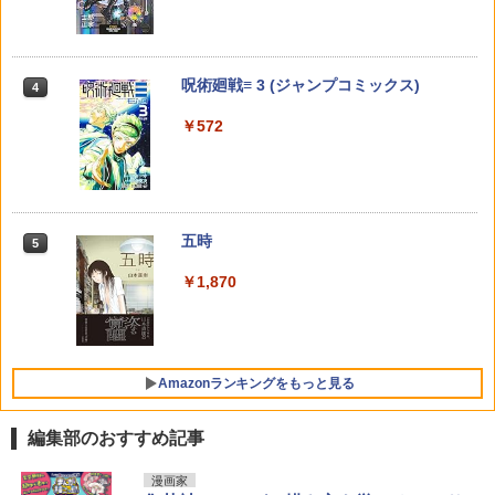
￥990
￥1,090
九条の大罪（17） 【電子書籍】[ 真鍋昌
花ざかりの君たちへ After School 2
4
4
平 ]
（花とゆめコミックス） [ 中条比紗也 ]
Red Velvet SELFIE BOOK ＃2 240pag
4
HUNTER×HUNTER モノクロ版 25 【電
e/ レッドベルベット セルフブック/ おま
呪術廻戦≡ 3 (ジャンプコミックス)
4
4
子書籍】[ 冨樫義博 ]
￥759
￥594
け：生写真(9791187290117)
週刊少年マガジン 2026年35号[2026年7
異世界居酒屋「のぶ」(22) (角川コミッ
4
4
￥572
月29日発売] [雑誌]
クス・エース)
￥460
￥2,580
￥400
￥832
信長協奏曲（23） （ゲッサン少年サンデ
花ざかりの君たちへ After School （花
5
5
ーコミックス） [ 石井 あゆみ ]
とゆめコミックス） [ 中条比紗也 ]
【楽天ブックス限定特典】佐々木彩夏1s
5
HUNTER×HUNTER モノクロ版 1 【電子
五時
5
t写真集「ぺろり」(限定カバー) [ 佐々木
5
書籍】[ 冨樫義博 ]
￥770
￥594
彩夏 ]
【電子版】ガンダムエース ２０２６年
宇宙兄弟（４６） (モーニングコミック
5
5
￥1,870
９月号 Ｎｏ．２８９ [雑誌]
ス)
￥460
￥3,850
￥800
￥1,131
Amazonランキングをもっと見る
編集部のおすすめ記事
さくら1st写真集（仮）
漫画家
1