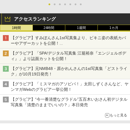
●
●
●
●
●
●
●
アクセスランキング
1時間
24時間
1週間
1カ月
【グラビア】すみぽんさん1st写真集より、ビキニ姿の表紙カバ
ーやアザーカットを公開！
タイトルは「offcourt（オフコート）」に決定
【グラビア】「SPA!デジタル写真集 江籠裕奈『エンジェルボデ
ィ』」より誌面カットを公開！
【グラビア】元NMB48・原かれんさんの1st写真集「どストライ
ク」が10月19日発売！
【グラビア】「ミスマガのアソビバ！」太田しずくさんなど、ヤ
ンマガWebのグラビア一挙公開！
【グラビア】“今一番清楚なグラドル”五百木いおさん初デジタル
写真集「清楚のままでいいの？」本日発売
もっと見る