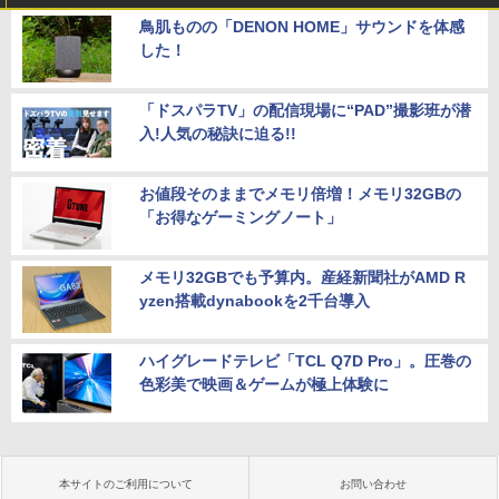
鳥肌ものの「DENON HOME」サウンドを体感
した！
「ドスパラTV」の配信現場に“PAD”撮影班が潜
入!人気の秘訣に迫る!!
お値段そのままでメモリ倍増！メモリ32GBの
「お得なゲーミングノート」
メモリ32GBでも予算内。産経新聞社がAMD R
yzen搭載dynabookを2千台導入
ハイグレードテレビ「TCL Q7D Pro」。圧巻の
色彩美で映画＆ゲームが極上体験に
本サイトのご利用について
お問い合わせ