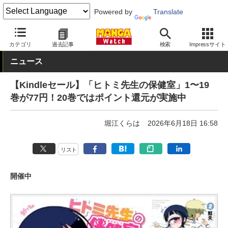
Powered by
Translate
MANGA Watch
セール
カテゴリ
過去記事
検索
Impressサイト
ニュース
【Kindleセール】「ヒトミ先生の保健室」1〜19
巻が77円！20巻ではポイント還元が実施中
堀江くらは
2026年6月18日 16:58
リスト
開催中