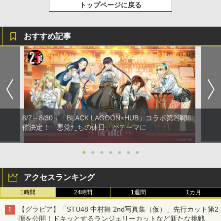
トップページに戻る
おすすめ記事
8/7～8/30：「BLACK LAGOON×HUB」コラボ第2弾開
催決定！「悪党たちの休日」がテーマに
●
●
●
●
●
●
●
アクセスランキング
1時間
24時間
1週間
1カ月
【グラビア】「STU48 中村舞 2nd写真集（仮）」先行カット第2
弾を公開！ドキッとするランジェリーカットなど新たな挑戦