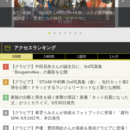
8/7～8/30：「BLACK LAGOON×HUB」コラボ第2弾開
催決定！「悪党たちの休日」がテーマに
●
●
●
●
●
●
●
アクセスランキング
1時間
24時間
1週間
1カ月
【グラビア】中田花奈さんの誕生日に、3rd写真集
「Bougainvillea」の書影を公開
【グラビア】「STU48 中村舞 2nd写真集（仮）」先行カット第2
弾を公開！ドキッとするランジェリーカットなど新たな挑戦
家族の分断と再生を描く衝撃の実話！新書「ネット右翼になった
父」がコミカライズ。9月30日発売
【グラビア】東雲うみさんが表紙＆フォトブックに登場！「週刊
SPA! 8月19日号」本日発売
【グラビア】声優・豊田萌絵さんが表紙＆巻頭グラビアに登場！