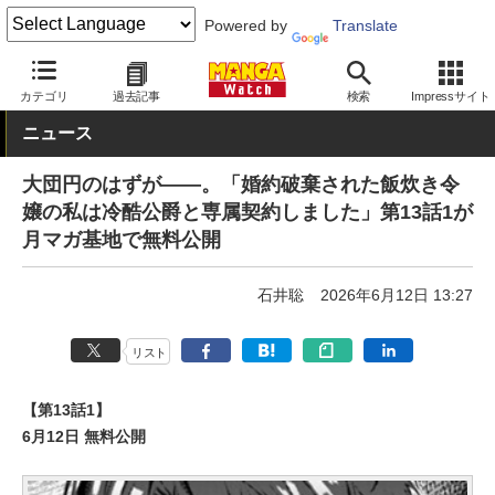
Powered by
Translate
MANGA Watch
Web/アプリ
カテゴリ
過去記事
検索
Impressサイト
ニュース
大団円のはずが――。「婚約破棄された飯炊き令
嬢の私は冷酷公爵と専属契約しました」第13話1が
月マガ基地で無料公開
石井聡
2026年6月12日 13:27
リスト
【第13話1】
6月12日 無料公開