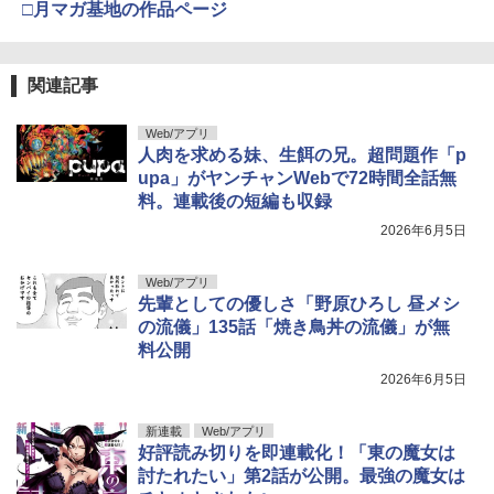
□月マガ基地の作品ページ
関連記事
Web/アプリ
人肉を求める妹、生餌の兄。超問題作「p
upa」がヤンチャンWebで72時間全話無
料。連載後の短編も収録
2026年6月5日
Web/アプリ
先輩としての優しさ「野原ひろし 昼メシ
の流儀」135話「焼き鳥丼の流儀」が無
料公開
2026年6月5日
新連載
Web/アプリ
好評読み切りを即連載化！「東の魔女は
討たれたい」第2話が公開。最強の魔女は