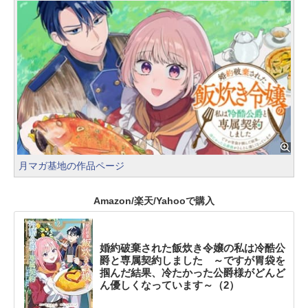
月マガ基地の作品ページ
Amazon/楽天/Yahooで購入
婚約破棄された飯炊き令嬢の私は冷酷公
爵と専属契約しました ～ですが胃袋を
掴んだ結果、冷たかった公爵様がどんど
ん優しくなっています～（2）