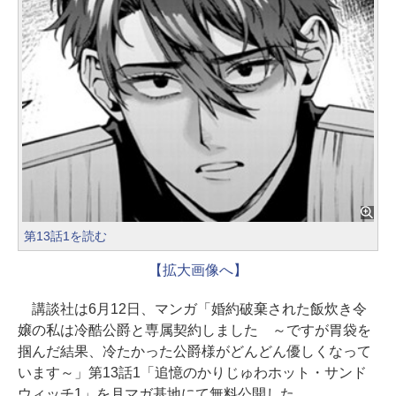
第13話1を読む
【拡大画像へ】
講談社は6月12日、マンガ「婚約破棄された飯炊き令
嬢の私は冷酷公爵と専属契約しました ～ですが胃袋を
掴んだ結果、冷たかった公爵様がどんどん優しくなって
います～」第13話1「追憶のかりじゅわホット・サンド
ウィッチ1」を月マガ基地にて無料公開した。