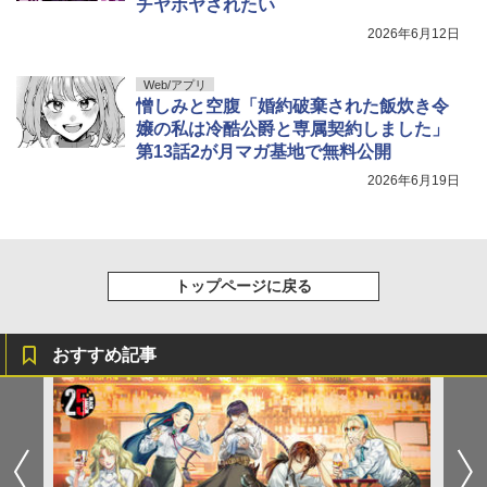
チヤホヤされたい
2026年6月12日
Web/アプリ
憎しみと空腹「婚約破棄された飯炊き令
嬢の私は冷酷公爵と専属契約しました」
第13話2が月マガ基地で無料公開
2026年6月19日
トップページに戻る
おすすめ記事