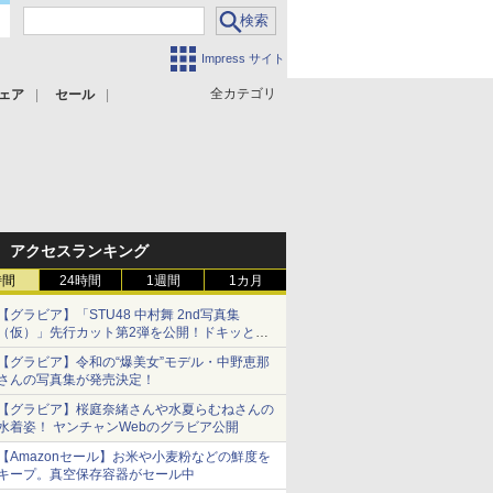
Impress サイト
全カテゴリ
ェア
セール
アクセスランキング
時間
24時間
1週間
1カ月
【グラビア】「STU48 中村舞 2nd写真集
（仮）」先行カット第2弾を公開！ドキッとす
るランジェリーカットなど新たな挑戦
【グラビア】令和の“爆美女”モデル・中野恵那
さんの写真集が発売決定！
【グラビア】桜庭奈緒さんや水夏らむねさんの
水着姿！ ヤンチャンWebのグラビア公開
【Amazonセール】お米や小麦粉などの鮮度を
キープ。真空保存容器がセール中