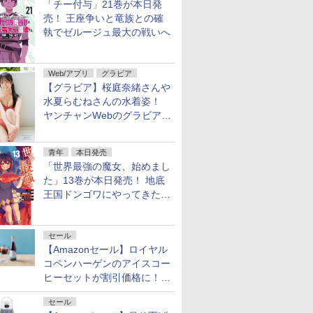
「チー付与」21巻が本日発
売！ 王座争いと竜族との確
執でゼルージュ最大の戦いへ
Web/アプリ
グラビア
【グラビア】桜庭奈緒さんや
水夏らむねさんの水着姿！
ヤンチャンWebのグラビア公
開
青年
本日発売
「世界最強の魔女、始めまし
た」13巻が本日発売！ 地底
王国ドンゴワにやってきたロ
ーナ
セール
【Amazonセール】ロイヤル
コペンハーゲンのアイスコー
ヒーセットが割引価格に！夏
のギフトに最適！
セール