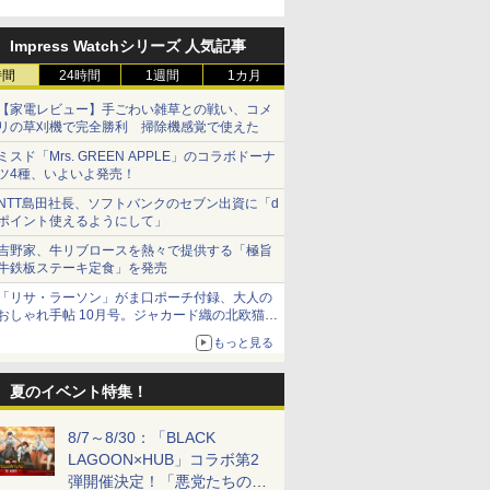
50％オフのセール中！
Impress Watchシリーズ 人気記事
時間
24時間
1週間
1カ月
【家電レビュー】手ごわい雑草との戦い、コメ
リの草刈機で完全勝利 掃除機感覚で使えた
ミスド「Mrs. GREEN APPLE」のコラボドーナ
ツ4種、いよいよ発売！
NTT島田社長、ソフトバンクのセブン出資に「d
ポイント使えるようにして」
吉野家、牛リブロースを熱々で提供する「極旨
牛鉄板ステーキ定食」を発売
「リサ・ラーソン」がま口ポーチ付録、大人の
おしゃれ手帖 10月号。ジャカード織の北欧猫デ
ザイン
もっと見る
夏のイベント特集！
8/7～8/30：「BLACK
LAGOON×HUB」コラボ第2
弾開催決定！「悪党たちの休