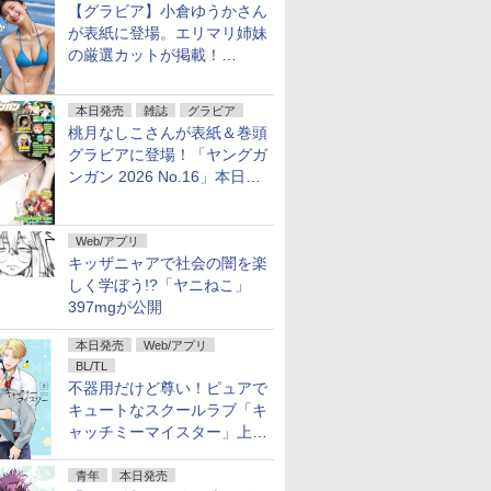
【グラビア】小倉ゆうかさん
が表紙に登場。エリマリ姉妹
の厳選カットが掲載！
「FRIDAY 2026年8⽉21・28
日号」本日発売
本日発売
雑誌
グラビア
桃月なしこさんが表紙＆巻頭
グラビアに登場！「ヤングガ
ンガン 2026 No.16」本日発
売
Web/アプリ
キッザニャアで社会の闇を楽
しく学ぼう!?「ヤニねこ」
397mgが公開
本日発売
Web/アプリ
BL/TL
不器用だけど尊い！ピュアで
キュートなスクールラブ「キ
ャッチミーマイスター」上・
下巻が配信開始！
青年
本日発売