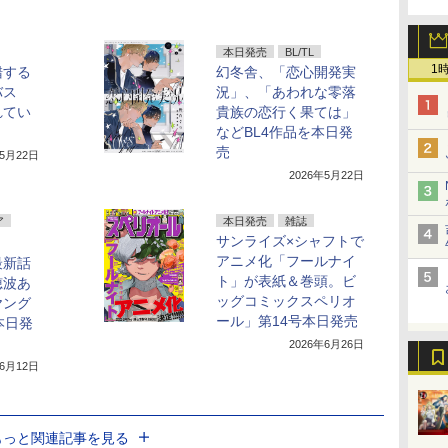
本日発売
BL/TL
1
錯する
幻冬舎、「恋心開発実
バス
況」、「あわれな零落
れてい
貴族の恋行く果ては」
などBL4作品を本日発
売
年5月22日
2026年5月22日
ア
本日発売
雑誌
サンライズ×シャフトで
アニメ化「フールナイ
最新話
ト」が表紙＆巻頭。ビ
穂波あ
ッグコミックスペリオ
ヤング
ール」第14号本日発売
本日発
2026年6月26日
年6月12日
もっと関連記事を見る