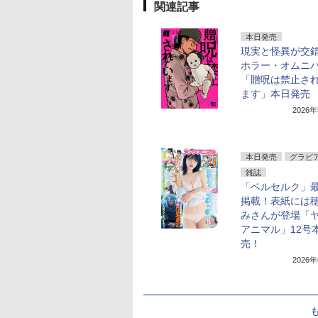
関連記事
本日発売
現実と怪異が交
ホラー・オムニ
「贈呪は禁止さ
ます」本日発売
2026
本日発売
グラビ
雑誌
「ベルセルク」
掲載！表紙には
みさんが登場「
アニマル」12号
売！
2026