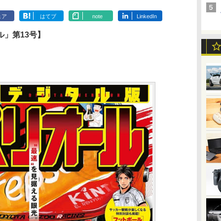
ェア
はてブ
note
LinkedIn
」第13号】