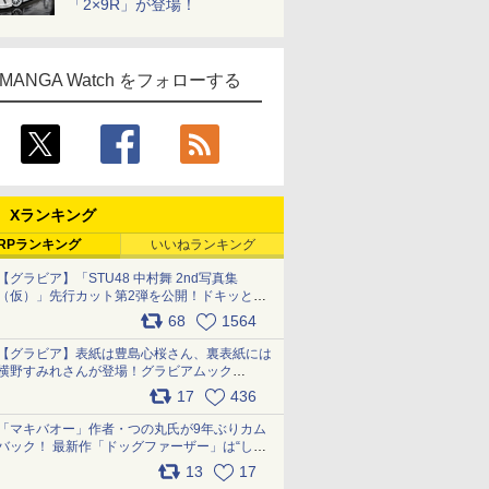
「2×9R」が登場！
MANGA Watch をフォローする
Xランキング
RPランキング
いいねランキング
【グラビア】「STU48 中村舞 2nd写真集
（仮）」先行カット第2弾を公開！ドキッとす
るランジェリーカットなど新たな挑戦
68
1564
pic.x.com/9uvxXReveK
【グラビア】表紙は豊島心桜さん、裏表紙には
横野すみれさんが登場！グラビアムック
「PARADE」2026夏号が本日発売
17
436
pic.x.com/hYZlU1GBwl
「マキバオー」作者・つの丸氏が9年ぶりカム
バック！ 最新作「ドッグファーザー」は“しゃ
べらない動物”とのリアルな暮らしを描く 「も
13
17
うこれ以上の幸せはない」……一緒に暮らす愛