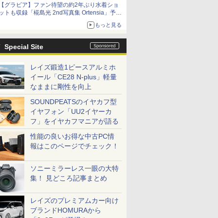
【グラビア】ファン待望の約2年ぶり水着ショ
ットも収録「椛島光 2nd写真集 Ortensia」予約
受付開始
もっと見る
10月30日発売
Special Site
レイズ鍛造1ピースアルミホ
イール「CE28 N-plus」軽量
なままに剛性を向上
SOUNDPEATSのイヤカフ型
イヤフォン「UU2イヤーカ
フ」をイヤカフマニアが語る
性能の良いお得な中古PC情
報はこのページでチェック！
ソニーミラーレス一眼の大特
集！ 見どころ記事まとめ
レイズのプレミアムカー向け
ブランドHOMURAから