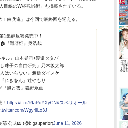
玄人目線のW杯観戦術」も掲載されている。
め！白兵進」は今回で最終回を迎える。
第1集超反響発売中！
🏠『還暦姫』奥浩哉
キキル』山本晃司+渡邉タタバ
ざし珠子の自由研究』乃木坂太郎
宙人はいらない』渡邊ダイスケ
✅『れぎをん』辻やもり
✅『風と雲』義野永画
発売！
https://t.co/RlaPuYXyCN
#スペリオール
c.twitter.com/WgyrlILo3J
式📖 (@bigsuperior)
June 11, 2026