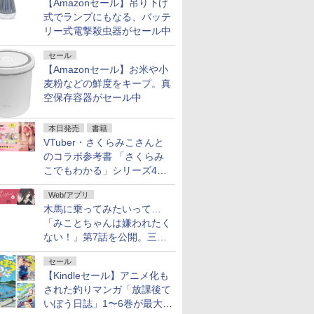
【Amazonセール】吊り下げ
式でランプにもなる、バッテ
リー式電撃殺虫器がセール中
セール
【Amazonセール】お米や小
麦粉などの鮮度をキープ。真
空保存容器がセール中
本日発売
書籍
VTuber・さくらみこさんと
のコラボ参考書 「さくらみ
こでもわかる」シリーズ4冊
が本日発売！
Web/アプリ
木馬に乗ってみたいって…
「みことちゃんは嫌われたく
ない！」第7話を公開。三角
じゃない方か
セール
【Kindleセール】アニメ化も
された釣りマンガ「放課後て
いぼう日誌」1〜6巻が最大