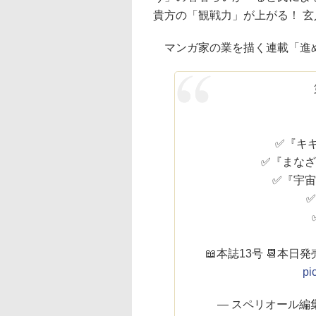
貴方の「観戦力」が上がる！ 
マンガ家の業を描く連載「進
✅『キ
✅『まな
✅『宇
📖本誌13号 📆本日
pi
— スペリオール編集部 公