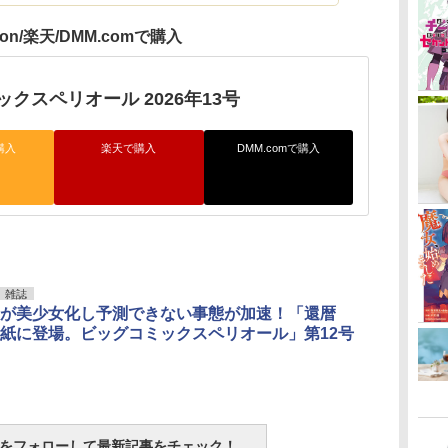
zon/楽天/DMM.comで購入
クスペリオール 2026年13号
購入
楽天で購入
DMM.comで購入
雑誌
が美少女化し予測できない事態が加速！「還暦
紙に登場。ビッグコミックスペリオール」第12号
tchをフォローして最新記事をチェック！