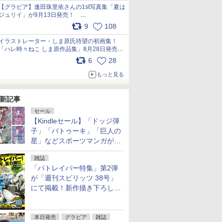
犬たちへ… pic.x.com/hEr88DgVyD
【グラビア】逢田珠里依さんの1st写真集「夏は
ジュリイ」が9月13日発売！
pic.x.com/9ampGWAO1t
9
108
イラストレーター・しま原氏待望の初画集！
「ハレ時々ねこ しま原作品集」8月28日発売
pic.x.com/zj5aobjUSp
6
28
もっと見る
新記事
セール
【Kindleセール】「ドッジ弾
子」「バトゥーキ」「巨人の
星」などスポーツマンガが実
質半額！「Amazonマンガ毎
雑誌
週末セール」で50％ポイント
「パトレイバー特集」第2弾
還元！
が「週刊スピリッツ 38号」
にて掲載！新作描き下ろし読
切第2弾も
本日発売
グラビア
雑誌