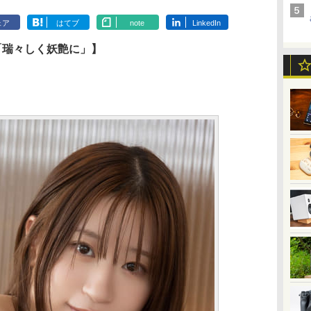
ェア
はてブ
note
LinkedIn
怜「瑞々しく妖艶に」】