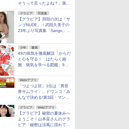
そうって言ったよね？」第8
話が無料公開。一緒にお風
グラビア
写真集
呂！
【グラビア】貝殻の次は「サ
ンゴNUDE」！武田久美子の
23年ぶり写真集「Sango」を
9月9日に発売
少年
書籍
49の病気を徹底解説「からだ
と心を守る！ はたらく細
胞 病気を学べる図鑑」9月
10日発売
Web/アプリ
「つよつよ区」1位は「異世
界サムライ」。ドワンゴ「み
んなで決める!第3回・マンガ
総選挙」の一般投票結果を発
グラビア
Web/アプリ
表
【グラビア】秘密の夏休みへ
ようこそ！山本栞さんのグラ
ビア「秘密は涼風に揺れて」