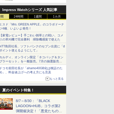
Impress Watchシリーズ 人気記事
時間
24時間
1週間
1カ月
ミスド「Mrs. GREEN APPLE」のコラボドーナ
ツ4種、いよいよ発売！
【家電レビュー】手ごわい雑草との戦い、コメ
リの草刈機で完全勝利 掃除機感覚で使えた
NTT島田社長、ソフトバンクのセブン出資に「d
ポイント使えるようにして」
カルディ、オンライン限定「ネコバッグ＆タン
ブラーセット」を一般販売。7月の抽選販売の
当選無効分
ドコモ前田社長が「ahamo40GB化は検証のた
め」、料金値上げへの考え方にも言及
もっと見る
夏のイベント特集！
8/7～8/30：「BLACK
LAGOON×HUB」コラボ第2
弾開催決定！「悪党たちの休