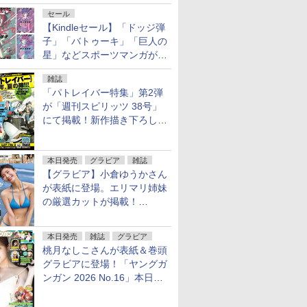
がヤングアニマルWebで公開
セール
【Kindleセール】「ドッジ弾
子」「バトゥーキ」「巨人の
星」などスポーツマンガが実
質半額！「Amazonマンガ毎
雑誌
週末セール」で50％ポイント
「パトレイバー特集」第2弾
還元！
が「週刊スピリッツ 38号」
にて掲載！新作描き下ろし読
切第2弾も
本日発売
グラビア
雑誌
【グラビア】小倉ゆうかさん
が表紙に登場。エリマリ姉妹
の厳選カットが掲載！
「FRIDAY 2026年8⽉21・28
日号」本日発売
本日発売
雑誌
グラビア
桃月なしこさんが表紙＆巻頭
グラビアに登場！「ヤングガ
ンガン 2026 No.16」本日発
売