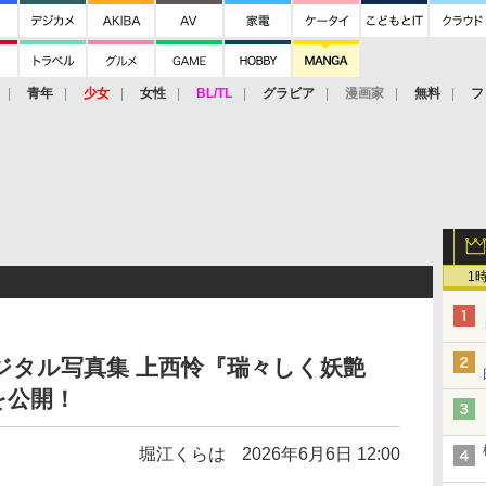
青年
少女
女性
BL/TL
グラビア
漫画家
無料
フ
1
デジタル写真集 上西怜『瑞々しく妖艶
を公開！
堀江くらは
2026年6月6日 12:00