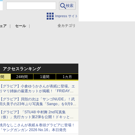
Impress サイト
全カテゴリ
ェア
セール
アクセスランキング
時間
24時間
1週間
1カ月
【グラビア】小倉ゆうかさんが表紙に登場。エ
リマリ姉妹の厳選カットが掲載！「FRIDAY
2026年8⽉21・28日号」本日発売
【グラビア】貝殻の次は「サンゴNUDE」！武
田久美子の23年ぶり写真集「Sango」を9月9日
に発売
【グラビア】「STU48 中村舞 2nd写真集
（仮）」先行カット第2弾を公開！ドキッとす
るランジェリーカットなど新たな挑戦
桃月なしこさんが表紙＆巻頭グラビアに登場！
「ヤングガンガン 2026 No.16」本日発売