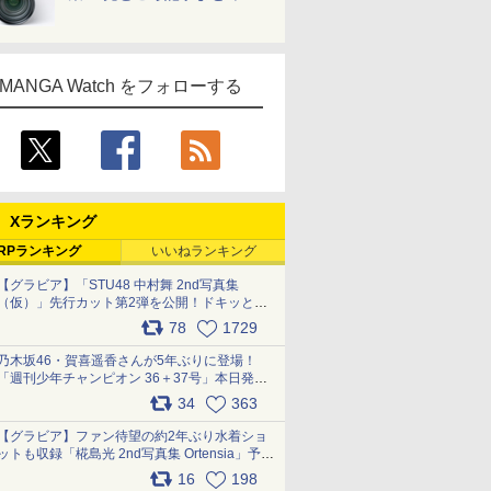
MANGA Watch をフォローする
Xランキング
RPランキング
いいねランキング
【グラビア】「STU48 中村舞 2nd写真集
（仮）」先行カット第2弾を公開！ドキッとす
るランジェリーカットなど新たな挑戦
78
1729
pic.x.com/9uvxXReveK
乃木坂46・賀喜遥香さんが5年ぶりに登場！
「週刊少年チャンピオン 36＋37号」本日発
売 pic.x.com/2Mo85ZlRvK
34
363
【グラビア】ファン待望の約2年ぶり水着ショ
ットも収録「椛島光 2nd写真集 Ortensia」予約
受付開始 10月30日発売
16
198
pic.x.com/9nJQY0jUYz