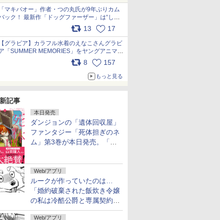
「マキバオー」作者・つの丸氏が9年ぶりカム
バック！ 最新作「ドッグファーザー」は“しゃ
べらない動物”とのリアルな暮らしを描く 「も
13
17
うこれ以上の幸せはない」……一緒に暮らす愛
犬たちへ… pic.x.com/hEr88DgVyD
【グラビア】カラフル水着のえなこさんグラビ
ア「SUMMER MEMORIES」をヤングアニマル
Webで公開中 pic.x.com/wdmmjZ7DnV
8
157
もっと見る
新記事
本日発売
ダンジョンの「遺体回収屋」
ファンタジー「死体担ぎのネ
ム」第3巻が本日発売。「フ
リーレン」＆「不滅のあなた
へ」著者の推薦コメントも
Web/アプリ
ルークが作っていたのは…
「婚約破棄された飯炊き令嬢
の私は冷酷公爵と専属契約し
ました」の「おまけ24」が無
Web/アプリ