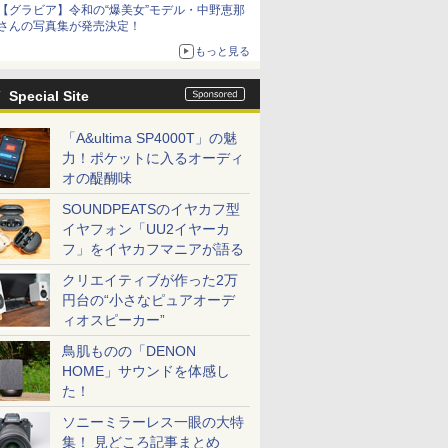
【グラビア】令和の“爆美女”モデル・中野恵那
さんの写真集が発売決定！
もっと見る
Special Site
「A&ultima SP4000T」の魅
力！ポケットに入るオーディ
オの醍醐味
SOUNDPEATSのイヤカフ型
イヤフォン「UU2イヤーカ
フ」をイヤカフマニアが語る
クリエイティブが作った2万
円台の“小さなピュアオーデ
ィオスピーカー”
鳥肌ものの「DENON
HOME」サウンドを体感し
た！
ソニーミラーレス一眼の大特
集！ 見どころ記事まとめ