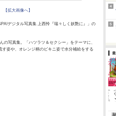
【拡大画像へ】
A!デジタル写真集 上西怜『瑞々しく妖艶に』」の
さんの写真集。「ハツラツ＆セクシー」をテーマに、
流す姿や、オレンジ柄のビキニ姿で水分補給をする
最