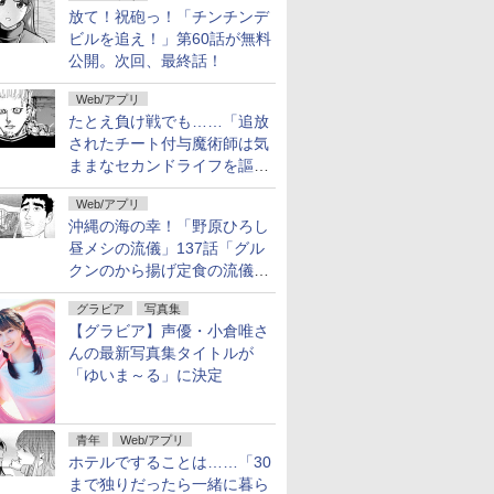
料公開
放て！祝砲っ！「チンチンデ
ビルを追え！」第60話が無料
公開。次回、最終話！
Web/アプリ
たとえ負け戦でも……「追放
されたチート付与魔術師は気
ままなセカンドライフを謳歌
する。」第92話が無料公開。
Web/アプリ
2人の忠臣
沖縄の海の幸！「野原ひろし
昼メシの流儀」137話「グル
クンのから揚げ定食の流儀」
が無料公開
グラビア
写真集
【グラビア】声優・小倉唯さ
んの最新写真集タイトルが
「ゆいま～る」に決定
青年
Web/アプリ
ホテルですることは……「30
まで独りだったら一緒に暮ら