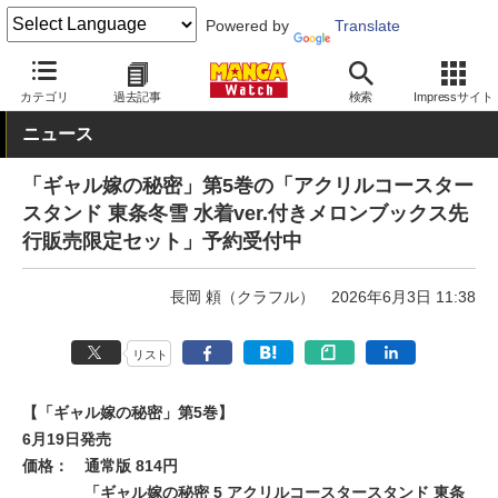
Powered by
Translate
MANGA Watch
Web/アプリ
カテゴリ
過去記事
検索
Impressサイト
ニュース
「ギャル嫁の秘密」第5巻の「アクリルコースター
スタンド 東条冬雪 水着ver.付きメロンブックス先
行販売限定セット」予約受付中
長岡 頼（クラフル）
2026年6月3日 11:38
リスト
【「ギャル嫁の秘密」第5巻】
6月19日発売
価格：
通常版 814円
「ギャル嫁の秘密 5 アクリルコースタースタンド 東条