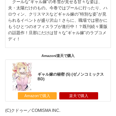
クールな"ギャル嫁"の冬雪が見せる甘々な姿は、
夫・太陽だけのもの。今巻ではプールに行ったり、ハ
ロウィン、クリスマスなどギャル嫁の"特別な姿"が見
られるイベントが盛り沢山！さらに、職場では密かに
もうひとつのオフィスラブが進行中！？既刊続々重版
の話題作！旦那にだけは甘々な"ギャル嫁"のラブコメ
ディ！
Amazon/楽天で購入
ギャル嫁の秘密 (5) (ゼノンコミックス
BD)
Amazonで購入
楽天で購入
(C)クドゥー／COMISMA INC.