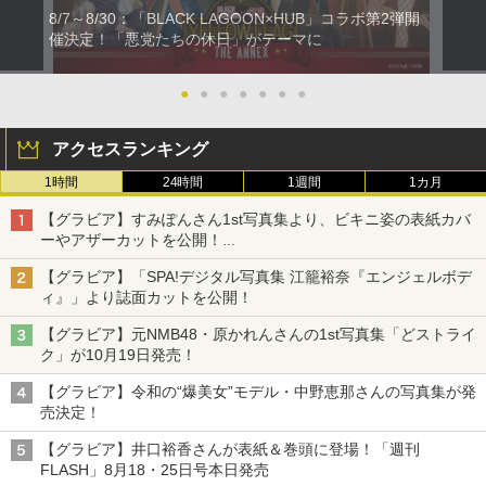
8/7～8/30：「BLACK LAGOON×HUB」コラボ第2弾開
催決定！「悪党たちの休日」がテーマに
●
●
●
●
●
●
●
アクセスランキング
1時間
24時間
1週間
1カ月
【グラビア】すみぽんさん1st写真集より、ビキニ姿の表紙カバ
ーやアザーカットを公開！
タイトルは「offcourt（オフコート）」に決定
【グラビア】「SPA!デジタル写真集 江籠裕奈『エンジェルボデ
ィ』」より誌面カットを公開！
【グラビア】元NMB48・原かれんさんの1st写真集「どストライ
ク」が10月19日発売！
【グラビア】令和の“爆美女”モデル・中野恵那さんの写真集が発
売決定！
【グラビア】井口裕香さんが表紙＆巻頭に登場！「週刊
FLASH」8月18・25日号本日発売