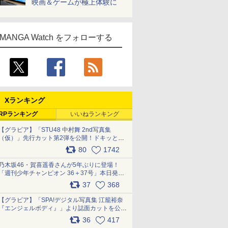
映画＆ゲームが極上体験に
MANGA Watch をフォローする
Xランキング
RPランキング
いいねランキング
【グラビア】「STU48 中村舞 2nd写真集
（仮）」先行カット第2弾を公開！ドキッとす
るランジェリーカットなど新たな挑戦
80
1742
pic.x.com/9uvxXReveK
乃木坂46・賀喜遥香さんが5年ぶりに登場！
「週刊少年チャンピオン 36＋37号」本日発
売 pic.x.com/2Mo85ZlRvK
37
368
【グラビア】「SPA!デジタル写真集 江籠裕奈
『エンジェルボディ』」より誌面カットを公
開！ pic.x.com/Yl52UEMoko
36
417