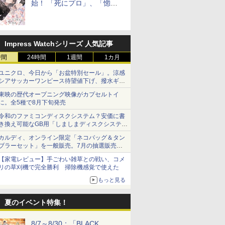
始！ 「死にプロ」、「惚れ
魔女」作者による異世界ロマ
ンス
Impress Watchシリーズ 人気記事
時間
24時間
1週間
1カ月
ユニクロ、今日から「お盆特別セール」。涼感
シアサッカーワンピース待望値下げ、撥水ギア
ショーツは1990円に
東映の歴代オープニング映像がカプセルトイ
に。全5種で8月下旬発売
令和のファミコンディスクシステム？安価に書
き換え可能なGB用「しましまディスクシステ
ム」
カルディ、オンライン限定「ネコバッグ＆タン
ブラーセット」を一般販売。7月の抽選販売の
当選無効分
【家電レビュー】手ごわい雑草との戦い、コメ
リの草刈機で完全勝利 掃除機感覚で使えた
もっと見る
夏のイベント特集！
8/7～8/30：「BLACK