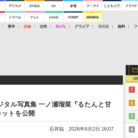
青年
少女
女性
BL/TL
グラビア
漫画家
無料
フ
1
デジタル写真集 一ノ瀬瑠菜『るたんと甘
カットを公開
石井聡
2026年6月2日 16:07