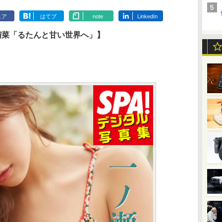
ェア
はてブ
note
LinkedIn
瀬瑠菜「るたんと甘い世界へ」】