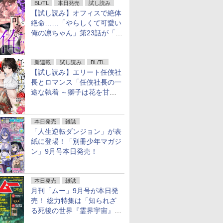
BL/TL
本日発売
試し読み
【試し読み】オフィスで絶体
絶命……「やらしくて可愛い
俺の凛ちゃん」第23話が「コ
ミックシーモア」で先行配
信！
新連載
試し読み
BL/TL
【試し読み】エリート任侠社
長とロマンス「任侠社長の一
途な執着 ～獅子は花を甘く
愛する～」をメチャコミで先
行配信開始
本日発売
雑誌
「人生逆転ダンジョン」が表
紙に登場！「別冊少年マガジ
ン」9月号本日発売！
本日発売
雑誌
月刊「ムー」9月号が本日発
売！ 総力特集は「知られざ
る死後の世界『霊界宇宙』の
謎」特別企画は「西郷隆盛の