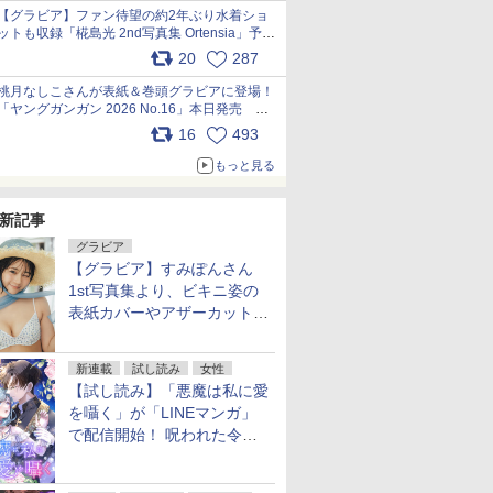
【グラビア】ファン待望の約2年ぶり水着ショ
ットも収録「椛島光 2nd写真集 Ortensia」予約
受付開始 10月30日発売
20
287
pic.x.com/9nJQY0jUYz
桃月なしこさんが表紙＆巻頭グラビアに登場！
「ヤングガンガン 2026 No.16」本日発売
pic.x.com/1Umi8x1SGO
16
493
もっと見る
新記事
グラビア
【グラビア】すみぽんさん
1st写真集より、ビキニ姿の
表紙カバーやアザーカットを
公開！
新連載
試し読み
女性
【試し読み】「悪魔は私に愛
を囁く」が「LINEマンガ」
で配信開始！ 呪われた令嬢×
執着深い司祭のダークファン
タジー