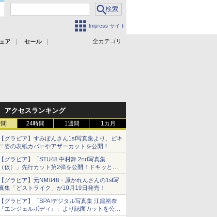
Impress サイト
全カテゴリ
ェア
セール
アクセスランキング
時間
24時間
1週間
1カ月
【グラビア】すみぽんさん1st写真集より、ビキ
ニ姿の表紙カバーやアザーカットを公開！
タイトルは「offcourt（オフコート）」に決定
【グラビア】「STU48 中村舞 2nd写真集
（仮）」先行カット第2弾を公開！ドキッとす
るランジェリーカットなど新たな挑戦
【グラビア】元NMB48・原かれんさんの1st写
真集「どストライク」が10月19日発売！
【グラビア】「SPA!デジタル写真集 江籠裕奈
『エンジェルボディ』」より誌面カットを公
開！