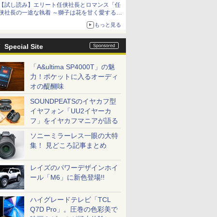
【試し読み】エリート任侠社長とロマンス「任
侠社長の一途な執着 ～獅子は花を甘く愛する
～」をメチャコミで先行配信開始
もっと見る
Special Site
「A&ultima SP4000T」の魅
力！ポケットに入るオーディ
オの醍醐味
SOUNDPEATSのイヤカフ型
イヤフォン「UU2イヤーカ
フ」をイヤカフマニアが語る
ソニーミラーレス一眼の大特
集！ 見どころ記事まとめ
レイズのパワーデザインホイ
ール「M6」に新色登場!!
ハイグレードテレビ「TCL
Q7D Pro」。圧巻の色彩美で