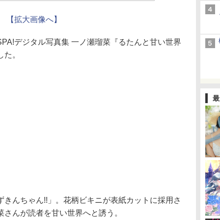
【拡大画像へ】
A!デジタル写真集 一ノ瀬瑠菜『るたんと甘い世界
した。
最
きんちゃん!!」。花柄ビキニが表紙カットに採用さ
菜さんが読者を甘い世界へと誘う。