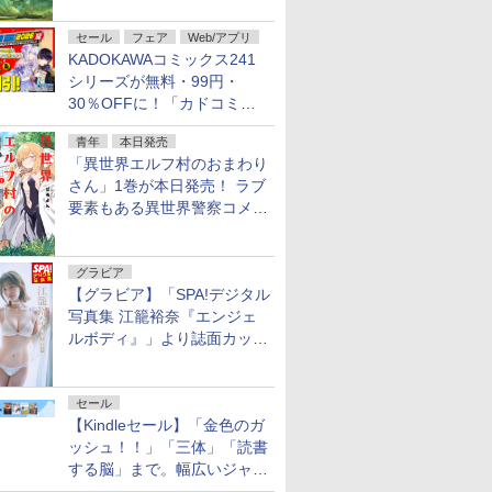
不死伝説」
セール
フェア
Web/アプリ
KADOKAWAコミックス241
シリーズが無料・99円・
30％OFFに！「カドコミフ
ェア 2026」第2弾が開催中！
青年
本日発売
「異世界エルフ村のおまわり
さん」1巻が本日発売！ ラブ
要素もある異世界警察コメデ
ィ
グラビア
【グラビア】「SPA!デジタル
写真集 江籠裕奈『エンジェ
ルボディ』」より誌面カット
を公開！
セール
【Kindleセール】「金色のガ
ッシュ！！」「三体」「読書
する脳」まで。幅広いジャン
ルの電子書籍が最大65％オ