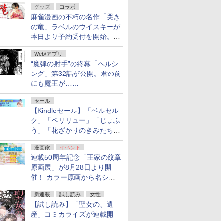
グッズ
コラボ
フ！「Kindle本サマーセー
麻雀漫画の不朽の名作「哭き
ル」第2弾が開催中！
の竜」ラベルのウイスキーが
本日より予約受付を開始。8
月16日まで
Web/アプリ
“魔弾の射手”の終幕「ヘルシ
ング」第32話が公開。君の前
にも魔王が……
セール
【Kindleセール】「ベルセル
ク」「ペリリュー」「じょふ
う」「花ざかりのきみたち
へ」などが最大50％オフ！
漫画家
イベント
「白泉社 夏の大割引セー
連載50周年記念「王家の紋章
ル」が開催中！
原画展」が8月28日より開
催！ カラー原画から名シー
ンの原稿まで
新連載
試し読み
女性
【試し読み】「聖女の、遺
産」コミカライズが連載開