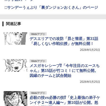
□サンデーうぇぶり「裏ダンジョンおくさん」のページ
関連記事
Web/アプリ
デスエリアでの攻防「昴と彗星」第31話
「易しくない作戦伝授」が無料公開！
2026年5月25日
Web/アプリ
メスガキレシーブ⁉「今年注目のエースち
ゃん」第15話が竹コミ！にて無料公開。
因縁のチームと試合開始
2026年5月25日
Web/アプリ
必殺の技vs必勝の技⁉「史上最強の弟子ケ
ンイチ２〜達人編〜」第10話が公開。怒