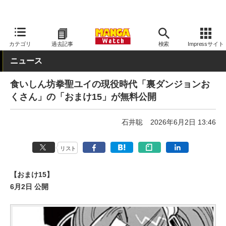
MANGA Watch
青年
カテゴリ
過去記事
検索
Impressサイト
ニュース
食いしん坊拳聖ユイの現役時代「裏ダンジョンお
くさん」の「おまけ15」が無料公開
石井聡
2026年6月2日 13:46
リスト
【おまけ15】
6月2日 公開