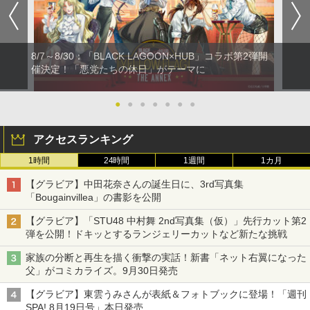
8/7～8/30：「BLACK LAGOON×HUB」コラボ第2弾開
催決定！「悪党たちの休日」がテーマに
●
●
●
●
●
●
●
アクセスランキング
1時間
24時間
1週間
1カ月
【グラビア】中田花奈さんの誕生日に、3rd写真集
「Bougainvillea」の書影を公開
【グラビア】「STU48 中村舞 2nd写真集（仮）」先行カット第2
弾を公開！ドキッとするランジェリーカットなど新たな挑戦
家族の分断と再生を描く衝撃の実話！新書「ネット右翼になった
父」がコミカライズ。9月30日発売
【グラビア】東雲うみさんが表紙＆フォトブックに登場！「週刊
SPA! 8月19日号」本日発売