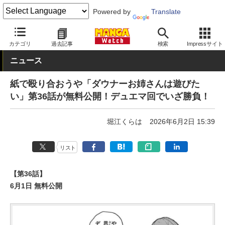
Powered by
Translate
MANGA Watch
Web/アプリ
週刊コロコロコミック
カテゴリ
過去記事
検索
Impressサイト
ニュース
紙で殴り合おうや「ダウナーお姉さんは遊びた
い」第36話が無料公開！デュエマ回でいざ勝負！
堀江くらは
2026年6月2日 15:39
リスト
【第36話】
6月1日 無料公開