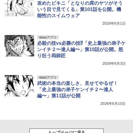
攻めたビキニ「となりの席のヤツがそう
いう目で見てくる」第101話を公開。機
能性のスイムウェア
2026年6月1日
Web/アプリ
必殺の技vs必勝の技⁉「史上最強の弟子ケ
ンイチ２〜達人編〜」第10話が公開。怒
り狂う両師匠
2026年6月3日
Web/アプリ
武術の本当の楽しさ、見せてやるぜ！
「史上最強の弟子ケンイチ２〜達人
編〜」第11話が公開
2026年6月10日
トップページに戻る