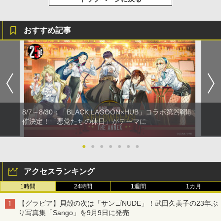
おすすめ記事
8/7～8/30：「BLACK LAGOON×HUB」コラボ第2弾開
催決定！「悪党たちの休日」がテーマに
●
●
●
●
●
●
●
アクセスランキング
1時間
24時間
1週間
1カ月
【グラビア】貝殻の次は「サンゴNUDE」！武田久美子の23年ぶ
り写真集「Sango」を9月9日に発売